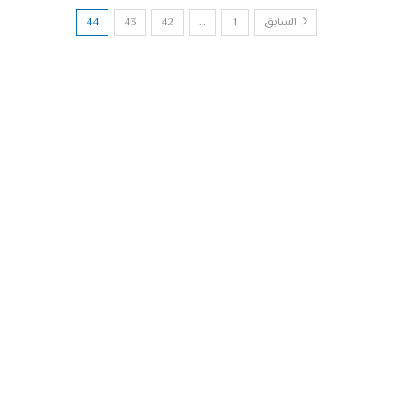
السابق
1
…
42
43
44