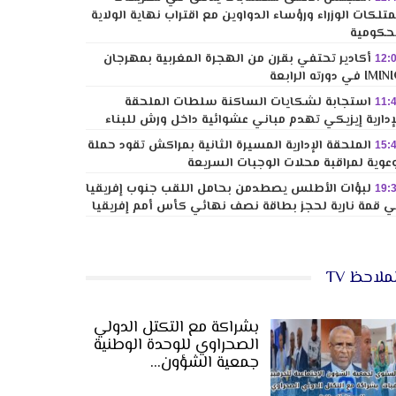
تلكات الوزراء ورؤساء الدواوين مع اقتراب نهاية الولاية
حكومية
أكادير تحتفي بقرن من الهجرة المغربية بمهرجان
12:
I في دورته الرابعة
استجابة لشكايات الساكنة سلطات الملحقة
11:
إدارية إيزيكي تهدم مباني عشوائية داخل ورش للبناء
الملحقة الإدارية المسيرة الثانية بمراكش تقود حملة
15:
عوية لمراقبة محلات الوجبات السريعة
لبؤات الأطلس يصطدمن بحامل اللقب جنوب إفريقيا
19:
 قمة نارية لحجز بطاقة نصف نهائي كأس أمم إفريقيا
ملاحظ TV
بشراكة مع التكتل الدولي
الصحراوي للوحدة الوطنية
جمعية الشؤون…