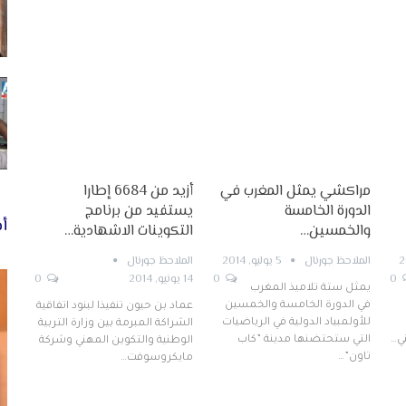
مراكشي يمثل المغرب في
أزيد من 6684 إطارا
الدورة الخامسة
يستفيد من برنامج
أخ
والخمسين…
التكوينات الاشهادية…
الملاحظ جورنال
5 يوليو, 2014
الملاحظ جورنال
0
0
14 يونيو, 2014
0
يمثل ستة تلاميذ المغرب
في الدورة الخامسة والخمسين
عماد بن حيون تنفيذا لبنود اتفاقية
للأولمبياد الدولية في الرياضيات
الشراكة المبرمة بين وزارة التربية
ني…
التي ستحتضنها مدينة ”كاب
الوطنية والتكوين المهني وشركة
تاون”…
مايكروسوفت…