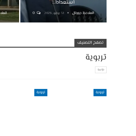
استعدادا…
الملاحظ جورنال
0
الملا
31 يوليو, 2026
تصفح التصنيف
تربوية
دراسة
تربوية
تربوية