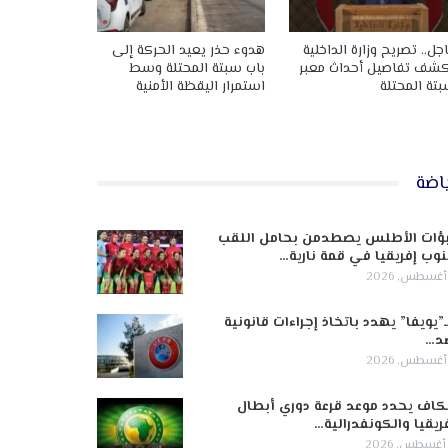
جل.. تصريح وزارة الداخلية
هدوء حذر يعيد الحركة إلى
شف تفاصيل أحداث معبر
باب سبتة المحتلة وسط
تة المحتلة
استمرار اليقظة الأمنية
اضة
ؤات الأطلس يصطدمن بحامل اللقب
وب إفريقيا في قمة نارية…
ـ”يويفا” يهدد باتخاذ إجراءات قانونية
د…
كاف يحدد موعد قرعة دوري أبطال
ريقيا والكونفدرالية…