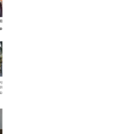
ا
مم
رس
ال
نق