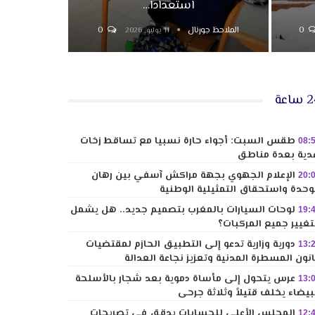
استعداداً…
0
الملاحظ جورنال
0
11 يوليو, 2026
ساعة
طقس السبت: أجواء حارة نسبيا مع تساقط زخات
08:
دية بعدة مناطق
الإعلام الجهوي بجهة مراكش آسفي بين رهان
20:
وحدة واستحقاق التمثيلية الوطنية
لوحات السيارات بالمغرب بتصميم جديد.. هل يشمل
19:
تغيير جميع المركبات؟
دورية وزارية تدعو إلى التطبيق الحازم لمقتضيات
13:
نون المسطرة المدنية وتعزيز نجاعة العدالة
عرس يتحول إلى مأساة دموية بعد شجار بالأسلحة
13:
بيضاء يخلف قتيلاً وثلاثة جرحى
المجلس الأعلى للحسابات يدقق في تصريحات
12: