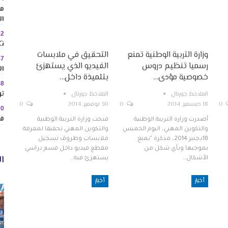
مم
ال
02
MINIG
وزارة التربية الوطنية تمنع
التحقيق في ملابسات
47
رسميا تنظيم دروس
الفيديو الذي يستهزئ
ال
خصوصية مؤدى…
بتلميذة داخل…
48
تو
الملاحظ جورنال
الملاحظ جورنال
0
18 ديسمبر, 2014
0
30 نوفمبر, 2014
0
30
في
أصدرت وزارة التربية الوطنية
فتحت وزارة التربية الوطنية
والتكوين المهني، اليوم الخميس
والتكوين المهني تحقيقا لمعرفة
18دجنبر 2014، مذكرة "تمنع
ملابسات وظروف تسجيل
بموجبها وبأي شكل من
مقطع فيديو داخل قسم دراسي
ال
الأشكال…
يستهزئ فيه…
أخبار
أخبار