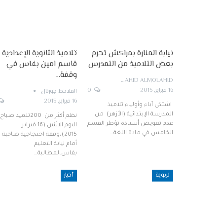
نيابة المنارة بمراكش تحرم
تلاميذ الثانوية الإعدادية
بعض التلاميذ من التمدرس
قاسم امين بفاس في
وقفة…
ALMOLAHID ALMOLAHID
16 فبراير, 2015
0
الملاحظ جورنال
16 فبراير, 2015
اشتكى آباء وأولياء تلاميذ
المدرسة الإبتدائية (الأزهر) من
نظم أكثر من 200تلميذ صباح
عدم تعويض أستاذة تؤطر القسم
اليوم الاثنين (16 فبراير
الخامس في مادة اللغة…
2015)،وقفة احتجاجية صاخبة
أمام نيابة التعليم
بفاس،لمطالبة…
تربوية
أخبار