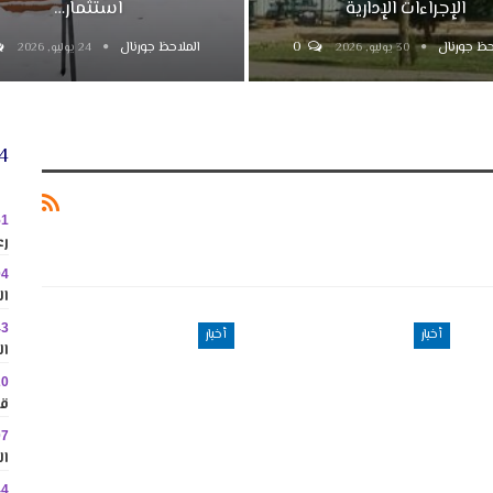
الإجراءات الإدارية
استثمار…
حظ جورنال
0
الملاحظ جورنال
30 يوليو, 2026
24 يوليو, 2026
24 
51
رع
04
ال
43
أخبار
أخبار
ال
20
قا
07
ال
44