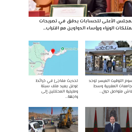
لمجلس الأعلى للحسابات يدقق في تصريحات
تلكات الوزراء ورؤساء الدواوين مع اقتراب…
وم التوقيت الميسر توحد
تحديث مفاجئ في خرائط
جامعات المغربية وسط
غوغل يعيد ملف سبتة
اش متواصل حول…
ومليلية المحتلتين إلى
واجهة…