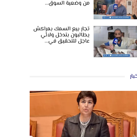
من وضعية السوق…
تجار بيع السمك بمراكش
يطالبون بتدخل ولائي
عاجل للتحقيق في…
بار