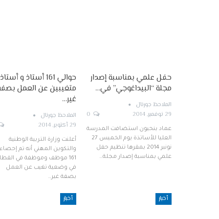
حفل علمي بمناسبة إصدار
حوالي 161 أستاذ و أستاذ
مجلة “البيداغوجي” في…
متغيبين عن العمل بصفة
غير…
الملاحظ جورنال
29 نوفمبر, 2014
0
الملاحظ جورنال
29 أكتوبر, 2014
عماد بنحيون استضافت المدرسة
العليا للأساتذة يوم الخميس 27
أعلنت وزارة التربية الوطنية
نونبر 2014 بمقرها تنظيم حفل
والتكوين المهني أنه تم إحصاء
علمي بمناسبة إصدار مجلة…
161 موظف وموظفة في القطا
في وضعية تغيب عن العمل
بصفة غير…
أخبار
أخبار