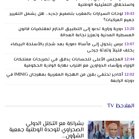
واستحقاق التمثيلية الوطنية
لوحات السيارات بالمغرب بتصميم جديد.. هل يشمل التغيير
19:43
جميع المركبات؟
دورية وزارية تدعو إلى التطبيق الحازم لمقتضيات قانون
13:20
المسطرة المدنية وتعزيز نجاعة العدالة
عرس يتحول إلى مأساة دموية بعد شجار بالأسلحة البيضاء
13:07
يخلف قتيلاً وثلاثة جرحى
المجلس الأعلى للحسابات يدقق في تصريحات ممتلكات
12:44
الوزراء ورؤساء الدواوين مع اقتراب نهاية الولاية الحكومية
أكادير تحتفي بقرن من الهجرة المغربية بمهرجان IMINIG في
12:02
دورته الرابعة
الملاحظ TV
بشراكة مع التكتل الدولي
الصحراوي للوحدة الوطنية جمعية
الشؤون…