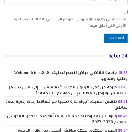
احفظ اسمي والبريد الإلكتروني وموقع الويب في هذا المتصفح للمرة
الأولى التي أعلق فيها.
24 ساعة
جامعة القاضي عياض تتصدر تصنيف Webometrics 2026
15:35
وطنيا ومغاربيا
صرخة من “حي الزيتون الجديد ” بمراكش … إلى متى يستمر
13:43
التهميش وتؤجل المطالب إلى مواسم الانتخابات؟
طقس السبت: أجواء حارة نسبيا مع تساقط زخات رعدية بعدة
08:51
مناطق
وزارة التربية الوطنية تكشف رسمياً مواعيد الدخول المدرسي
08:45
لموسم 2026-2027
الإعلام الجهوي بجهة مراكش آسفي بين رهان الوحدة
20:04