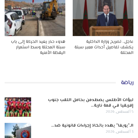
عاجل.. تصريح وزارة الداخلية
هدوء حذر يعيد الحركة إلى باب
يكشف تفاصيل أحداث معبر سبتة
سبتة المحتلة وسط استمرار
المحتلة
اليقظة الأمنية
رياضة
لبؤات الأطلس يصطدمن بحامل اللقب جنوب
إفريقيا في قمة نارية…
5 أغسطس, 2026
الـ”يويفا” يهدد باتخاذ إجراءات قانونية ضد…
3 أغسطس, 2026