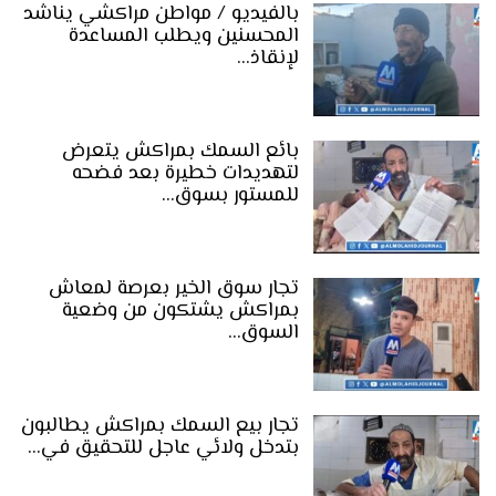
بالفيديو / مواطن مراكشي يناشد
المحسنين ويطلب المساعدة
لإنقاذ…
بائع السمك بمراكش يتعرض
لتهديدات خطيرة بعد فضحه
للمستور بسوق…
تجار سوق الخير بعرصة لمعاش
بمراكش يشتكون من وضعية
السوق…
تجار بيع السمك بمراكش يطالبون
بتدخل ولائي عاجل للتحقيق في…