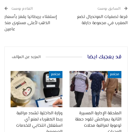
السابق بوست
القادم بوست
قرعة تصفيات المونديال تضع
إستفتاء بريطانيا يقفز بأسعار
المغرب في مجموعة حارقة
الذهب لأعلى مستوى منذ
عامين
قد يعجبك ايضا
المزيد عن المؤلف
مجتمع
مجتمع
الملحقة الإدارية المسيرة
وزارة الداخلية تشدد مراقبة
الثانية بمراكش تقود حملة
ربط الكهرباء لمنع أي
توعوية لمراقبة محلات
استغلال انتخابي للخدمات
الوجبات…
العمومية