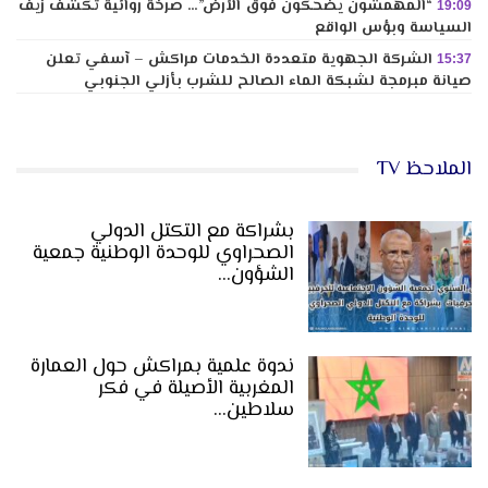
“المهمشون يضحكون فوق الأرض”… صرخة روائية تكشف زيف
19:09
السياسة وبؤس الواقع
الشركة الجهوية متعددة الخدمات مراكش – آسفي تعلن
15:37
صيانة مبرمجة لشبكة الماء الصالح للشرب بأزلي الجنوبي
الملاحظ TV
بشراكة مع التكتل الدولي
الصحراوي للوحدة الوطنية جمعية
الشؤون…
ندوة علمية بمراكش حول العمارة
المغربية الأصيلة في فكر
سلاطين…