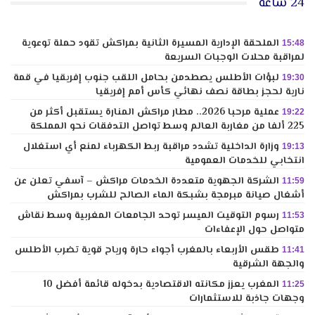
24 ساعة
الملحقة الإدارية المسيرة الثانية بمراكش تقود حملة توعوية
15:48
لمراقبة محلات الوجبات السريعة
لبؤات الأطلس يصطدمن بحامل اللقب جنوب إفريقيا في قمة
19:30
نارية لحجز بطاقة نصف نهائي كأس أمم إفريقيا
عملية مرحبا 2026.. مطار مراكش المنارة يستقبل أكثر من
19:22
225 ألفا من مغاربة العالم وسط تواصل التدفقات نحو المملكة
وزارة الداخلية تشدد مراقبة ربط الكهرباء لمنع أي استغلال
19:13
انتخابي للخدمات العمومية
الشركة الجهوية متعددة الخدمات مراكش – آسفي تعلن عن
11:59
أشغال صيانة مبرمجة بشبكة الماء الصالح للشرب بمراكش
رسوم التوقيت الميسر توحد الجامعات المغربية وسط نقاش
11:53
متواصل حول الإعفاءات
طقس الأربعاء بالمغرب أجواء حارة ورياح قوية تضرب الأطلس
11:41
والجهة الشرقية
المغرب يعزز مكانته الاقتصادية بدخوله قائمة أفضل 10
11:25
وجهات جاذبة للاستثمارات