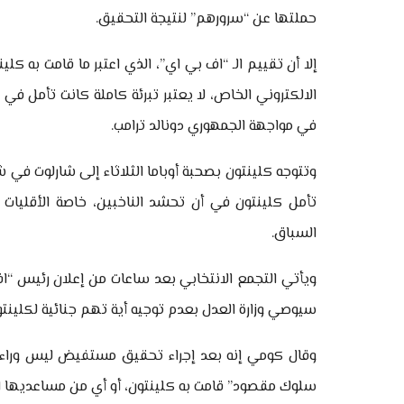
حملتها عن “سرورهم” لنتيجة التحقيق.
إلا أن تقييم الـ “اف بي اي”، الذي اعتبر ما قامت به كلينت
الالكتروني الخاص، لا يعتبر تبرئة كاملة كانت تأمل
في مواجهة الجمهوري دونالد ترامب.
وتتوجه كلينتون بصحبة أوباما الثلاثاء إلى شارلوت في ش
تأمل كلينتون في أن تحشد الناخبين، خاصة الأقليات 
السباق.
ويأتي التجمع الانتخابي بعد ساعات من إعلان رئيس
سيوصي وزارة العدل بعدم توجيه أية تهم جنائية لكلينتو
وقال كومي إنه بعد إجراء تحقيق مستفيض ليس وراءه 
سلوك مقصود” قامت به كلينتون، أو أي من مساعديها ال