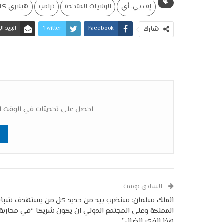
إف.بي. أي
الولايات المتحدة
ترامب
هيلاري كل
Facebook
Twitter
البريد ا
شارك
احصل على تحديثات في الوقت ال
السابق بوست
الملك سلمان: سنضرب بيد من حديد كل من يستهدف شبا
المملكة وعلى المجتمع الدولي ان يكون شريكا “في محاربة
هذا الفكر الضال”