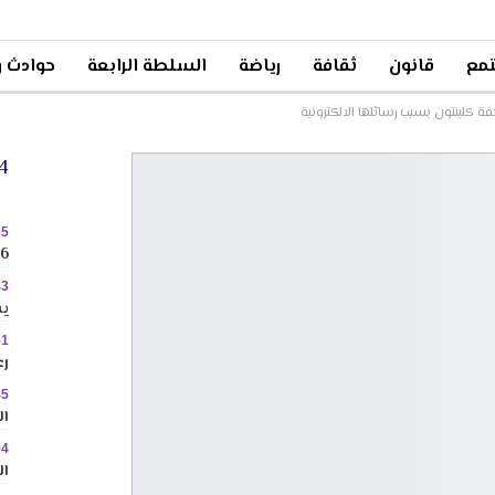
مع
قانون
ثقافة
رياضة
السلطة الرابعة
حوادث و
 كلينتون بسبب رسائلها الالكترونية
24 
35
2026 
43
يس
51
رع
45
ال
04
ال