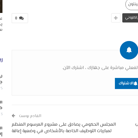
ينتون
لإلكتروني
عا
0
يك
سب
ري
فعلي مباشرة على جهازك ، اشترك الآن.
لب
جن
الاشتراك
5 أغسطس, 2026
ال
ض
3 أغسطس, 2026
القادم بوست
ب
المجلس الحكومي يصادق على مشروع المرسوم المنظم
ال
لمباريات التوظيف الخاصة بالأشخاص في وضعية إعاقة
إف