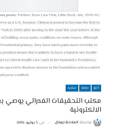
ous posts:
Partner, Rose Law Firm, Little Rock, Ark., 1976-92;
 serve as a U.S. Senator, Clinton is poised to become the first to
 York in 2000 after moving to the state the year before. In the
of building cross-party coalitions on some issues. Although
Presidential primary, they have taken pains more recently to
y position means she's unlikely to have a hand in any health-
ure to reform health care early in her husband's Presidency.
ton agreed to disclose donors to his foundation and accepted
uld pose conflicts.
أخبار
دولية
سلايد
مكتب التحقيقات الفدرالي يوصي ب
الالكترونية
بواسطة
الملاحظ جورنال
في
5 يوليو, 2016