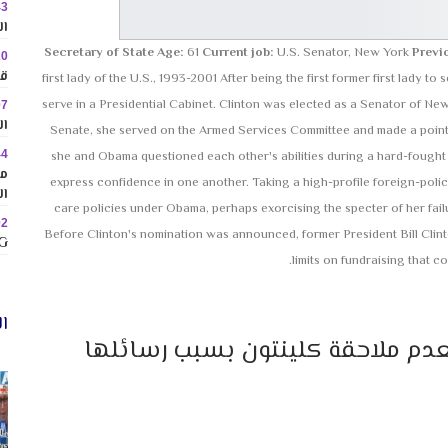
43
ال
Secretary of State
Age:
61
Current job:
U.S. Senator, New York
Previ
20
قا
first lady of the U.S., 1993-2001 After being the first former first lady to
serve in a Presidential Cabinet. Clinton was elected as a Senator of New
07
ال
Senate, she served on the Armed Services Committee and made a point 
44
she and Obama questioned each other's abilities during a hard-fought 
مم
express confidence in one another. Taking a high-profile foreign-polic
ال
care policies under Obama, perhaps exorcising the specter of her fail
02
Before Clinton's nomination was announced, former President Bill Clin
MINIG
limits on fundraising that co
ال
عدم ملاحقة كلينتون بسبب رسائلها