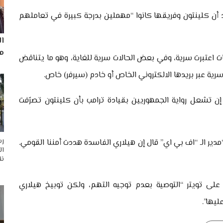
د أن كلينتون وفريقها كانوا “مهملين بدرجة كبيرة في تعاملهم
ا
مم
اعتبرت سرية، وفي بعض الحالات سرية للغاية، وهو ما يتناقض
 سرية عبر بريدها الالكتروني الخاص أو خادم (سيرفر) خاص.
إن تشعل رواية الجمهوريين بقيادة ترامب بأن كلينتون تصرّفت
رس
ير الـ “اف بي اي” قال إن هيلاري الفاسدة هددت أمننا القومي.
ال
نق
 على تويتر “التوصية بعدم توجيه التهم، ولكن توبيخ هيلاري
يها”.