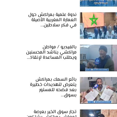
ندوة علمية بمراكش حول
العمارة المغربية الأصيلة
في فكر سلاطين…
بالفيديو / مواطن
مراكشي يناشد المحسنين
ويطلب المساعدة لإنقاذ…
بائع السمك بمراكش
يتعرض لتهديدات خطيرة
بعد فضحه للمستور
بسوق…
تجار سوق الخير بعرصة