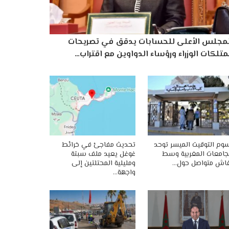
لمجلس الأعلى للحسابات يدقق في تصريحات
تلكات الوزراء ورؤساء الدواوين مع اقتراب…
وم التوقيت الميسر توحد
تحديث مفاجئ في خرائط
جامعات المغربية وسط
غوغل يعيد ملف سبتة
اش متواصل حول…
ومليلية المحتلتين إلى
واجهة…