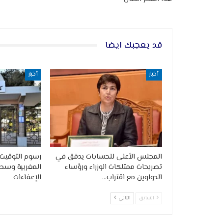
قد يعجبك ايضا
أخبار
أخبار
المجلس الأعلى للحسابات يدقق في
رسوم التوقيت 
تصريحات ممتلكات الوزراء ورؤساء
المغربية وسط
الدواوين مع اقتراب…
الإعفاءات
السابق
التالي