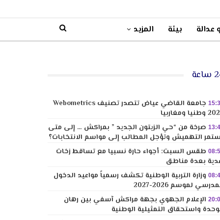
 عدالة
بيئة
المزيد
ساعة
جامعة القاضي عياض تتصدر تصنيف Webometrics
15:
وطنيا ومغاربيا
صرخة من “حي الزيتون الجديد ” بمراكش … إلى متى
13:
تمر التهميش وتؤجل المطالب إلى مواسم الانتخابات؟
طقس السبت: أجواء حارة نسبيا مع تساقط زخات
08:
دية بعدة مناطق
وزارة التربية الوطنية تكشف رسمياً مواعيد الدخول
08:
مدرسي لموسم 2026-2027
الإعلام الجهوي بجهة مراكش آسفي بين رهان
20:
وحدة واستحقاق التمثيلية الوطنية