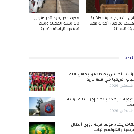
جل.. تصريح وزارة الداخلية
هدوء حذر يعيد الحركة إلى
شف تفاصيل أحداث معبر
باب سبتة المحتلة وسط
تة المحتلة
استمرار اليقظة الأمنية
اضة
ؤات الأطلس يصطدمن بحامل اللقب
وب إفريقيا في قمة نارية…
ـ”يويفا” يهدد باتخاذ إجراءات قانونية
د…
كاف يحدد موعد قرعة دوري أبطال
ريقيا والكونفدرالية…