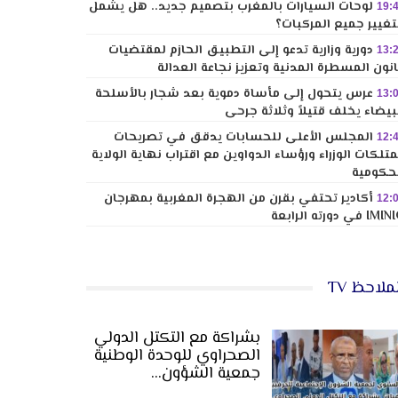
لوحات السيارات بالمغرب بتصميم جديد.. هل يشمل
19:
تغيير جميع المركبات؟
دورية وزارية تدعو إلى التطبيق الحازم لمقتضيات
13:
نون المسطرة المدنية وتعزيز نجاعة العدالة
عرس يتحول إلى مأساة دموية بعد شجار بالأسلحة
13:
بيضاء يخلف قتيلاً وثلاثة جرحى
المجلس الأعلى للحسابات يدقق في تصريحات
12:
تلكات الوزراء ورؤساء الدواوين مع اقتراب نهاية الولاية
حكومية
أكادير تحتفي بقرن من الهجرة المغربية بمهرجان
12:
I في دورته الرابعة
ملاحظ TV
بشراكة مع التكتل الدولي
الصحراوي للوحدة الوطنية
جمعية الشؤون…