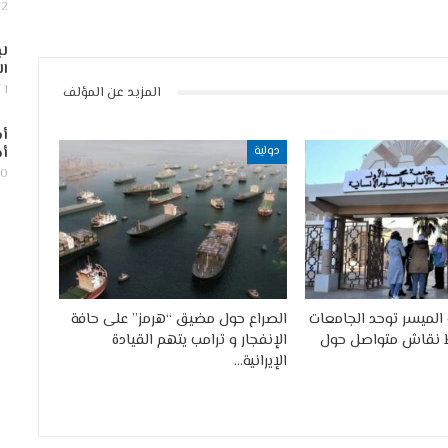
2 أغسطس, 2026
لب
ال
1 أغسطس, 2026
المزيد عن المؤلف
أس
دولية
أج
30 يوليو,
الميسر توحد الجامعات
الصراع حول مضيق “هرمز” على حافة
 نقاش متواصل حول
الإنفجار و ترامب يتهم القيادة
الإيرانية…