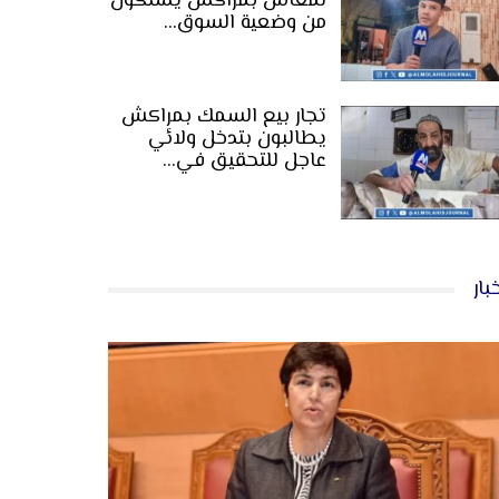
لمعاش بمراكش يشتكون
من وضعية السوق…
تجار بيع السمك بمراكش
يطالبون بتدخل ولائي
عاجل للتحقيق في…
بار