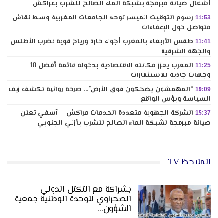
أشغال صيانة مبرمجة بشبكة الماء الصالح للشرب بمراكش
رسوم التوقيت الميسر توحد الجامعات المغربية وسط نقاش
11:53
متواصل حول الإعفاءات
طقس الأربعاء بالمغرب أجواء حارة ورياح قوية تضرب الأطلس
11:41
والجهة الشرقية
المغرب يعزز مكانته الاقتصادية بدخوله قائمة أفضل 10
11:25
وجهات جاذبة للاستثمارات
“المهمشون يضحكون فوق الأرض”… صرخة روائية تكشف زيف
19:09
السياسة وبؤس الواقع
الشركة الجهوية متعددة الخدمات مراكش – آسفي تعلن
15:37
صيانة مبرمجة لشبكة الماء الصالح للشرب بأزلي الجنوبي
الملاحظ TV
بشراكة مع التكتل الدولي
الصحراوي للوحدة الوطنية جمعية
الشؤون…