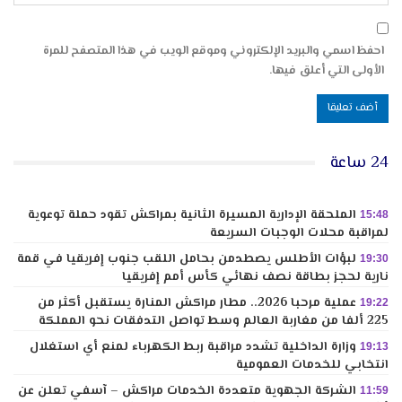
احفظ اسمي والبريد الإلكتروني وموقع الويب في هذا المتصفح للمرة
الأولى التي أعلق فيها.
24 ساعة
الملحقة الإدارية المسيرة الثانية بمراكش تقود حملة توعوية
15:48
لمراقبة محلات الوجبات السريعة
لبؤات الأطلس يصطدمن بحامل اللقب جنوب إفريقيا في قمة
19:30
نارية لحجز بطاقة نصف نهائي كأس أمم إفريقيا
عملية مرحبا 2026.. مطار مراكش المنارة يستقبل أكثر من
19:22
225 ألفا من مغاربة العالم وسط تواصل التدفقات نحو المملكة
وزارة الداخلية تشدد مراقبة ربط الكهرباء لمنع أي استغلال
19:13
انتخابي للخدمات العمومية
الشركة الجهوية متعددة الخدمات مراكش – آسفي تعلن عن
11:59