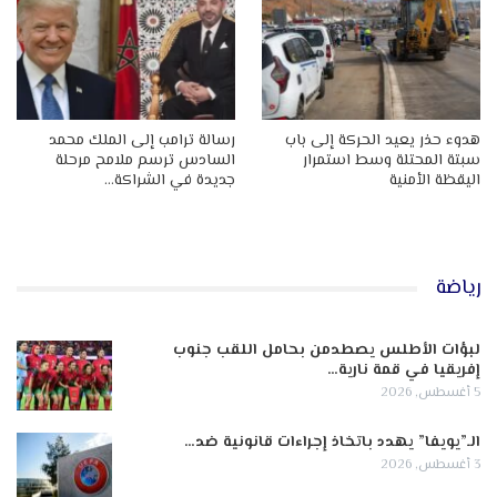
هدوء حذر يعيد الحركة إلى باب
رسالة ترامب إلى الملك محمد
سبتة المحتلة وسط استمرار
السادس ترسم ملامح مرحلة
اليقظة الأمنية
جديدة في الشراكة…
رياضة
لبؤات الأطلس يصطدمن بحامل اللقب جنوب
إفريقيا في قمة نارية…
5 أغسطس, 2026
الـ”يويفا” يهدد باتخاذ إجراءات قانونية ضد…
3 أغسطس, 2026