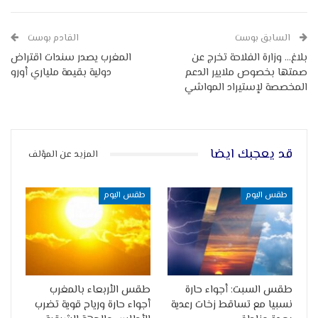
السابق بوست
القادم بوست
بلاغ… وزارة الفلاحة تخرج عن
المغرب يصدر سندات اقتراض
صمتها بخصوص ملايير الدعم
دولية بقيمة ملياري أورو
المخصصة لإستيراد المواشي
قد يعجبك ايضا
المزيد عن المؤلف
طقس اليوم
طقس اليوم
طقس السبت: أجواء حارة
طقس الأربعاء بالمغرب
نسبيا مع تساقط زخات رعدية
أجواء حارة ورياح قوية تضرب