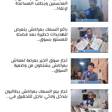
المحسنين ويطلب المساعدة
لإنقاذ…
بائع السمك بمراكش يتعرض
لتهديدات خطيرة بعد فضحه
للمستور بسوق…
تجار سوق الخير بعرصة لمعاش
بمراكش يشتكون من وضعية
السوق…
تجار بيع السمك بمراكش يطالبون
بتدخل ولائي عاجل للتحقيق في…