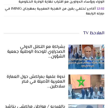
الوزراء ورؤساء الدواوين مع اقتراب نهاية الولاية الحكومية
أكادير تحتفي بقرن من الهجرة المغربية بمهرجان IMINIG في
12:02
دورته الرابعة
الملاحظ TV
بشراكة مع التكتل الدولي
الصحراوي للوحدة الوطنية جمعية
الشؤون…
ندوة علمية بمراكش حول العمارة
المغربية الأصيلة في فكر
سلاطين…
بالفيديو / مواطن مراكشي يناشد