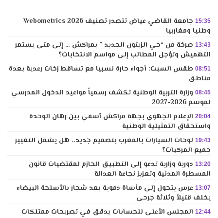
جامعة القاضي عياض تتصدر تصنيف Webometrics 2026
15:35
وطنيا ومغاربيا
صرخة من “حي الزيتون الجديد ” بمراكش … إلى متى يستمر
13:43
التهميش وتؤجل المطالب إلى مواسم الانتخابات؟
طقس السبت: أجواء حارة نسبيا مع تساقط زخات رعدية بعدة
08:51
مناطق
وزارة التربية الوطنية تكشف رسمياً مواعيد الدخول المدرسي
08:45
لموسم 2026-2027
الإعلام الجهوي بجهة مراكش آسفي بين رهان الوحدة
20:04
واستحقاق التمثيلية الوطنية
لوحات السيارات بالمغرب بتصميم جديد.. هل يشمل التغيير
19:43
جميع المركبات؟
دورية وزارية تدعو إلى التطبيق الحازم لمقتضيات قانون
13:20
المسطرة المدنية وتعزيز نجاعة العدالة
عرس يتحول إلى مأساة دموية بعد شجار بالأسلحة البيضاء
13:07
يخلف قتيلاً وثلاثة جرحى
المجلس الأعلى للحسابات يدقق في تصريحات ممتلكات
12:44