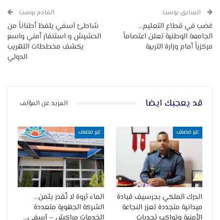
السابق بوست
القادم بوست
غضب في قطاع التعليم…
شاطئ آسفي يلفظ أطناناً من
الجامعة الوطنية تعلن اعتصاماً
الحشيش و استنفار أمني واسع
مركزياً أمام وزارة التربية
يكشف مخططات التهريب
الدولي
قد يعجبك ايضا
المزيد عن المؤلف
غير مصنف
غير مصنف
الدرك الملكي بجرسيف قيادة
الماء ثروة لا تُقدر بثمن…
ميدانية متجددة تعزز النجاعة
الشركة الجهوية متعددة
الأمنية وتواكب تحديات
الخدمات مراكش – آسفي…