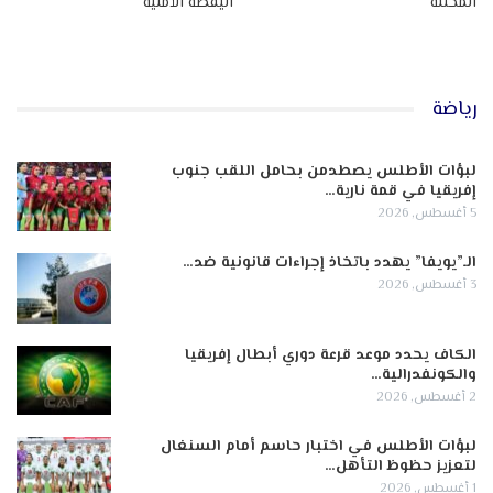
المحتلة
اليقظة الأمنية
رياضة
لبؤات الأطلس يصطدمن بحامل اللقب جنوب
إفريقيا في قمة نارية…
5 أغسطس, 2026
الـ”يويفا” يهدد باتخاذ إجراءات قانونية ضد…
3 أغسطس, 2026
الكاف يحدد موعد قرعة دوري أبطال إفريقيا
والكونفدرالية…
2 أغسطس, 2026
لبؤات الأطلس في اختبار حاسم أمام السنغال
لتعزيز حظوظ التأهل…
1 أغسطس, 2026