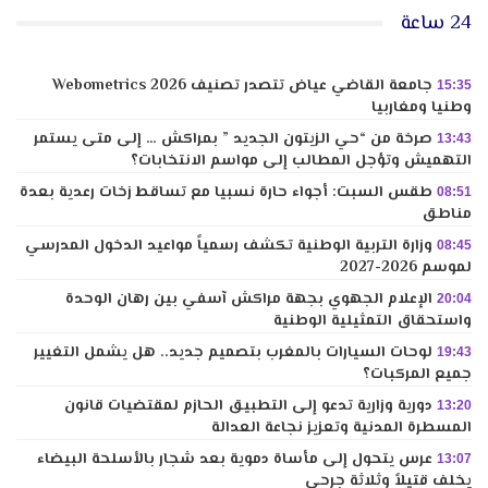
24 ساعة
جامعة القاضي عياض تتصدر تصنيف Webometrics 2026
15:35
وطنيا ومغاربيا
صرخة من “حي الزيتون الجديد ” بمراكش … إلى متى يستمر
13:43
التهميش وتؤجل المطالب إلى مواسم الانتخابات؟
طقس السبت: أجواء حارة نسبيا مع تساقط زخات رعدية بعدة
08:51
مناطق
وزارة التربية الوطنية تكشف رسمياً مواعيد الدخول المدرسي
08:45
لموسم 2026-2027
الإعلام الجهوي بجهة مراكش آسفي بين رهان الوحدة
20:04
واستحقاق التمثيلية الوطنية
لوحات السيارات بالمغرب بتصميم جديد.. هل يشمل التغيير
19:43
جميع المركبات؟
دورية وزارية تدعو إلى التطبيق الحازم لمقتضيات قانون
13:20
المسطرة المدنية وتعزيز نجاعة العدالة
عرس يتحول إلى مأساة دموية بعد شجار بالأسلحة البيضاء
13:07
يخلف قتيلاً وثلاثة جرحى