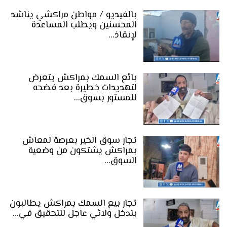
بالفيديو / مواطن مراكشي يناشد
المحسنين ويطلب المساعدة
لإنقاذ…
بائع السمك بمراكش يتعرض
لتهديدات خطيرة بعد فضحه
للمستور بسوق…
تجار سوق الخير بعرصة لمعاش
بمراكش يشتكون من وضعية
السوق…
تجار بيع السمك بمراكش يطالبون
بتدخل ولائي عاجل للتحقيق في…