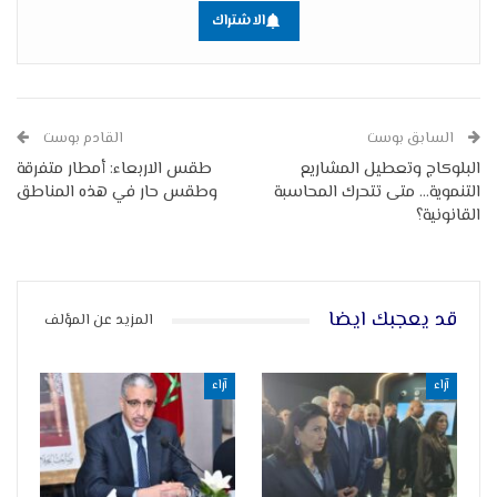
الاشتراك
السابق بوست
القادم بوست
البلوكاج وتعطيل المشاريع
طقس الاربعاء: أمطار متفرقة
التنموية… متى تتحرك المحاسبة
وطقس حار في هذه المناطق
القانونية؟
قد يعجبك ايضا
المزيد عن المؤلف
آراء
آراء