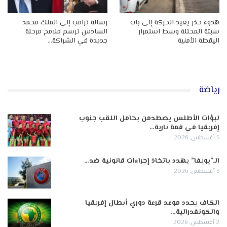
هدوء حذر يعيد الحركة إلى باب
رسالة ترامب إلى الملك محمد
سبتة المحتلة وسط استمرار
السادس ترسم ملامح مرحلة
اليقظة الأمنية
جديدة في الشراكة…
رياضة
لبؤات الأطلس يصطدمن بحامل اللقب جنوب
إفريقيا في قمة نارية…
5 أغسطس, 2026
الـ”يويفا” يهدد باتخاذ إجراءات قانونية ضد…
3 أغسطس, 2026
الكاف يحدد موعد قرعة دوري أبطال إفريقيا
والكونفدرالية…
2 أغسطس, 2026