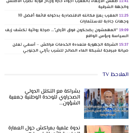
طقس الأربعاء بالمغرب أجواء حارة ورياح قوية تضرب الأطلس
11:41
والجهة الشرقية
المغرب يعزز مكانته الاقتصادية بدخوله قائمة أفضل 10
11:25
وجهات جاذبة للاستثمارات
“المهمشون يضحكون فوق الأرض”… صرخة روائية تكشف زيف
19:09
السياسة وبؤس الواقع
الشركة الجهوية متعددة الخدمات مراكش – آسفي تعلن
15:37
صيانة مبرمجة لشبكة الماء الصالح للشرب بأزلي الجنوبي
الملاحظ TV
بشراكة مع التكتل الدولي
الصحراوي للوحدة الوطنية جمعية
الشؤون…
ندوة علمية بمراكش حول العمارة