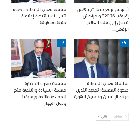
أخنوش يرفع ستار “جيتكس
سلسة مغرب الحضارة… دعوة
إفريقيا 2026” و مراكش
لتبني استراتيجية إعلامية
تتحول إلى قلب العالم
متينة وموثوقة
الرقمي…
آراء
آراء
سلسلة مغرب الحضارة —
سلسلة مغرب الحضارة_
صحوة المملكة: تجديد التدين
مملكة السيادة والتنمية فتح
وبناء الإنسان وترسيخ الهوية
للمملكة والأمة وإفريقيا
ودول الجوار
السابق
التالي