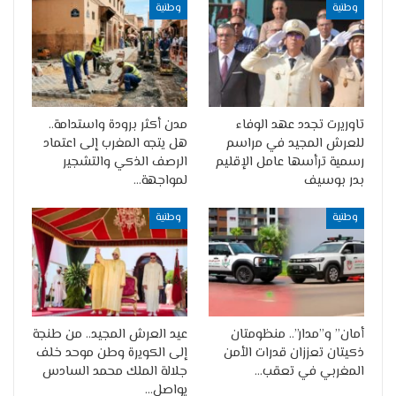
وطنية
وطنية
تاوريرت تجدد عهد الوفاء
مدن أكثر برودة واستدامة..
للعرش المجيد في مراسم
هل يتجه المغرب إلى اعتماد
رسمية ترأسها عامل الإقليم
الرصف الذكي والتشجير
بدر بوسيف
لمواجهة…
وطنية
وطنية
أمان” و”مدار”.. منظومتان
عيد العرش المجيد.. من طنجة
ذكيتان تعززان قدرات الأمن
إلى الكويرة وطن موحد خلف
المغربي في تعقب…
جلالة الملك محمد السادس
يواصل…