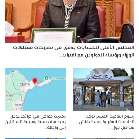
المجلس الأعلى للحسابات يدقق في تصريحات ممتلكات
الوزراء ورؤساء الدواوين مع اقتراب…
رسوم التوقيت الميسر توحد
تحديث مفاجئ في خرائط غوغل
الجامعات المغربية وسط نقاش
يعيد ملف سبتة ومليلية المحتلتين
متواصل حول…
إلى واجهة…