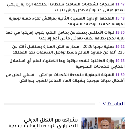
استجابة لشكايات الساكنة سلطات الملحقة الإدارية إيزيكي
11:47
تهدم مباني عشوائية داخل ورش للبناء
الملحقة الإدارية المسيرة الثانية بمراكش تقود حملة توعوية
15:48
لمراقبة محلات الوجبات السريعة
لبؤات الأطلس يصطدمن بحامل اللقب جنوب إفريقيا في قمة
19:30
نارية لحجز بطاقة نصف نهائي كأس أمم إفريقيا
عملية مرحبا 2026.. مطار مراكش المنارة يستقبل أكثر من
19:22
225 ألفا من مغاربة العالم وسط تواصل التدفقات نحو المملكة
وزارة الداخلية تشدد مراقبة ربط الكهرباء لمنع أي استغلال
19:13
انتخابي للخدمات العمومية
الشركة الجهوية متعددة الخدمات مراكش – آسفي تعلن عن
11:59
أشغال صيانة مبرمجة بشبكة الماء الصالح للشرب بمراكش
الملاحظ TV
بشراكة مع التكتل الدولي
الصحراوي للوحدة الوطنية جمعية