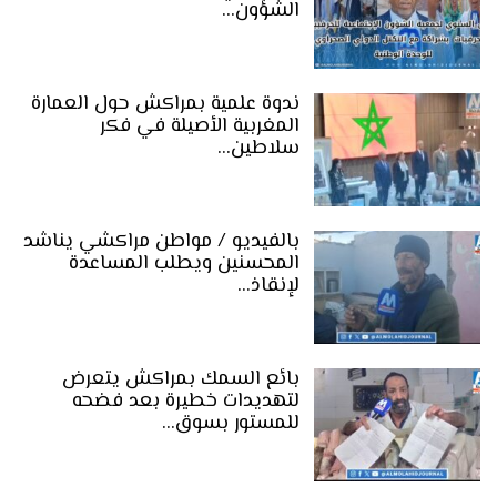
الشؤون…
ندوة علمية بمراكش حول العمارة
المغربية الأصيلة في فكر
سلاطين…
بالفيديو / مواطن مراكشي يناشد
المحسنين ويطلب المساعدة
لإنقاذ…
بائع السمك بمراكش يتعرض
لتهديدات خطيرة بعد فضحه
للمستور بسوق…