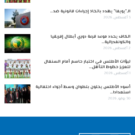
الـ”يويفا” يهدد باتخاذ إجراءات قانونية ضد…
3 أغسطس, 2026
الكاف يحدد موعد قرعة دوري أبطال إفريقيا
والكونفدرالية…
2 أغسطس, 2026
لبؤات الأطلس في اختبار حاسم أمام السنغال
لتعزيز حظوظ التأهل…
1 أغسطس, 2026
أسود الأطلس يحلون بتطوان وسط أجواء احتفالية
استعدادا…
30 يوليو, 2026