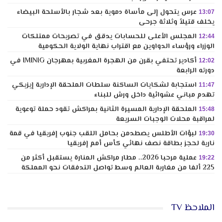
عرس يتحول إلى مأساة دموية بعد شجار بالأسلحة البيضاء
13:07
يخلف قتيلاً وثلاثة جرحى
المجلس الأعلى للحسابات يدقق في تصريحات ممتلكات
12:44
الوزراء ورؤساء الدواوين مع اقتراب نهاية الولاية الحكومية
أكادير تحتفي بقرن من الهجرة المغربية بمهرجان IMINIG في
12:02
دورته الرابعة
استجابة لشكايات الساكنة سلطات الملحقة الإدارية إيزيكي
11:47
تهدم مباني عشوائية داخل ورش للبناء
الملحقة الإدارية المسيرة الثانية بمراكش تقود حملة توعوية
15:48
لمراقبة محلات الوجبات السريعة
لبؤات الأطلس يصطدمن بحامل اللقب جنوب إفريقيا في قمة
19:30
نارية لحجز بطاقة نصف نهائي كأس أمم إفريقيا
عملية مرحبا 2026.. مطار مراكش المنارة يستقبل أكثر من
19:22
225 ألفا من مغاربة العالم وسط تواصل التدفقات نحو المملكة
الملاحظ TV