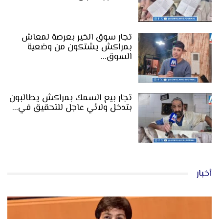
تجار سوق الخير بعرصة لمعاش
بمراكش يشتكون من وضعية
السوق…
تجار بيع السمك بمراكش يطالبون
بتدخل ولائي عاجل للتحقيق في…
أخبار