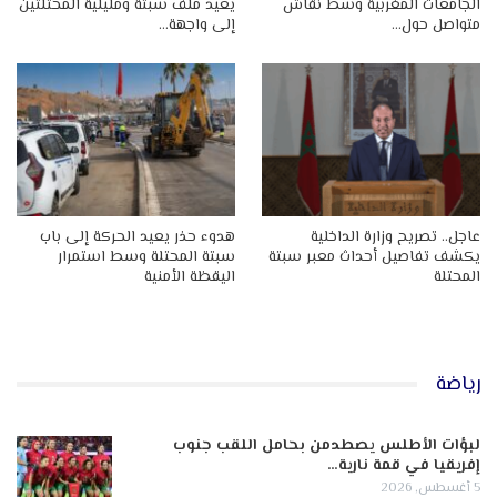
الجامعات المغربية وسط نقاش
يعيد ملف سبتة ومليلية المحتلتين
متواصل حول…
إلى واجهة…
عاجل.. تصريح وزارة الداخلية
هدوء حذر يعيد الحركة إلى باب
يكشف تفاصيل أحداث معبر سبتة
سبتة المحتلة وسط استمرار
المحتلة
اليقظة الأمنية
رياضة
لبؤات الأطلس يصطدمن بحامل اللقب جنوب
إفريقيا في قمة نارية…
5 أغسطس, 2026