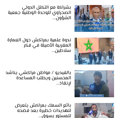
بشراكة مع التكتل الدولي
الصحراوي للوحدة الوطنية جمعية
الشؤون…
ندوة علمية بمراكش حول العمارة
المغربية الأصيلة في فكر
سلاطين…
بالفيديو / مواطن مراكشي يناشد
المحسنين ويطلب المساعدة
لإنقاذ…
بائع السمك بمراكش يتعرض
لتهديدات خطيرة بعد فضحه
للمستور بسوق…