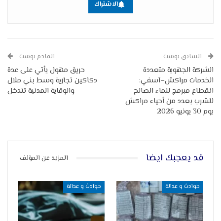
الاشتراك
السابق بوست
القادم بوست
الشركة الجهوية متعددة
حريق مهول يأتي على عدة
الخدمات مراكش–آسفي:
دكاكين تجارية وسط بني ملال
انقطاع مبرمج للماء الصالح
والوقاية المدنية تتدخل
للشرب بعدد من أحياء مراكش
يوم 30 يونيو 2026
قد يعجبك ايضا
المزيد عن المؤلف
حوادث و عدالة
حوادث و عدالة