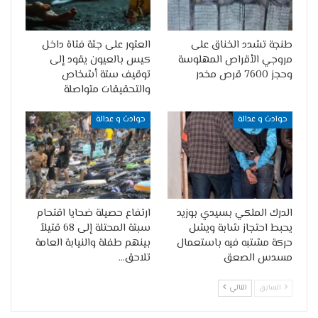
طنجة تشدد الخناق على
العثور على جثة فتاة داخل
مروجي الأقراص المهلوسة
كيس بالعيون يقود إلى
وحجز 7600 قرص مخدر
توقيف ستة أشخاص
والتحقيقات متواصلة
حوادث و عدالة
حوادث و عدالة
الدرك الملكي بسيدي بوزيد
ارتفاع حصيلة ضحايا اقتحام
يحبط احتجاز شابة ويشل
سبتة المحتلة إلى 68 قتيلاً
حركة مشتبه فيه باستعمال
بينهم طفلة والنيابة العامة
مسدس الصعق
تلاحق…
السابق
التالي