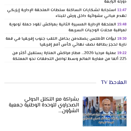
دورته الرابعة
استجابة لشكايات الساكنة سلطات الملحقة الإدارية إيزيكي
11:47
تهدم مباني عشوائية داخل ورش للبناء
الملحقة الإدارية المسيرة الثانية بمراكش تقود حملة توعوية
15:48
لمراقبة محلات الوجبات السريعة
لبؤات الأطلس يصطدمن بحامل اللقب جنوب إفريقيا في قمة
19:30
نارية لحجز بطاقة نصف نهائي كأس أمم إفريقيا
عملية مرحبا 2026.. مطار مراكش المنارة يستقبل أكثر من
19:22
225 ألفا من مغاربة العالم وسط تواصل التدفقات نحو المملكة
الملاحظ TV
بشراكة مع التكتل الدولي
الصحراوي للوحدة الوطنية جمعية
الشؤون…