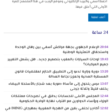
احفظ اسمي والبريد الإلكتروني وموقع الويب في هذا المتصفح للمرة
الأولى التي أعلق فيها.
24 ساعة
الإعلام الجهوي بجهة مراكش آسفي بين رهان الوحدة
20:04
واستحقاق التمثيلية الوطنية
لوحات السيارات بالمغرب بتصميم جديد.. هل يشمل التغيير
19:43
جميع المركبات؟
دورية وزارية تدعو إلى التطبيق الحازم لمقتضيات قانون
13:20
المسطرة المدنية وتعزيز نجاعة العدالة
عرس يتحول إلى مأساة دموية بعد شجار بالأسلحة البيضاء
13:07
يخلف قتيلاً وثلاثة جرحى
المجلس الأعلى للحسابات يدقق في تصريحات ممتلكات
12:44
الوزراء ورؤساء الدواوين مع اقتراب نهاية الولاية الحكومية
أكادير تحتفي بقرن من الهجرة المغربية بمهرجان IMINIG في
12:02