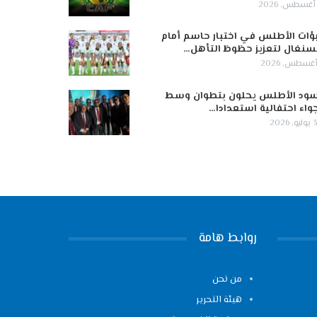
ؤات الأطلس في اختبار حاسم أمام
سنغال لتعزيز حظوظ التأهل…
ود الأطلس يحلون بتطوان وسط
واء احتفالية استعدادا…
 2026
روابط هامة
من نحن
هيئة التحرير