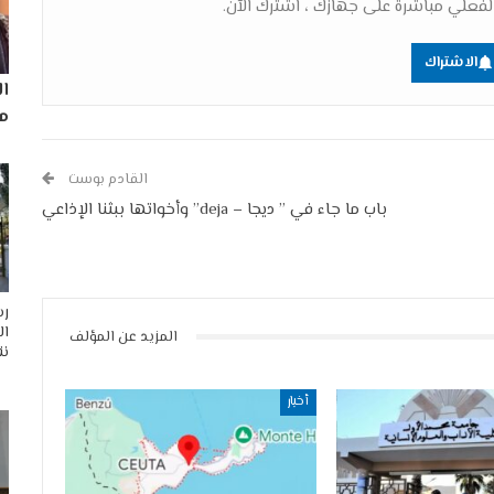
فعلي مباشرة على جهازك ، اشترك الآن.
الاشتراك
ا
مم
القادم بوست
باب ما جاء في ” ديجا – deja” وأخواتها ببثنا الإذاعي
رس
ال
المزيد عن المؤلف
نق
أخبار