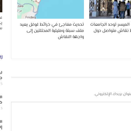
عا
يك
الميسر توحد الجامعات
تحديث مفاجئ في خرائط غوغل يعيد
سب
 نقاش متواصل حول
ملف سبتة ومليلية المحتلتين إلى
واجهة النقاش
ري
لب
جن
5 أغسطس, 2026
نوان بريدك الإلكتروني.
ال
ض
3 أغسطس, 2026
ال
إف