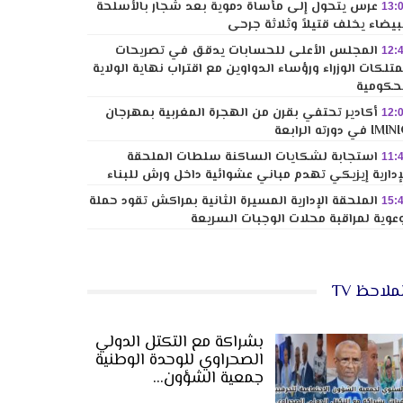
عرس يتحول إلى مأساة دموية بعد شجار بالأسلحة
13:
بيضاء يخلف قتيلاً وثلاثة جرحى
المجلس الأعلى للحسابات يدقق في تصريحات
12:
تلكات الوزراء ورؤساء الدواوين مع اقتراب نهاية الولاية
حكومية
أكادير تحتفي بقرن من الهجرة المغربية بمهرجان
12:
I في دورته الرابعة
استجابة لشكايات الساكنة سلطات الملحقة
11:
إدارية إيزيكي تهدم مباني عشوائية داخل ورش للبناء
الملحقة الإدارية المسيرة الثانية بمراكش تقود حملة
15:
عوية لمراقبة محلات الوجبات السريعة
ملاحظ TV
بشراكة مع التكتل الدولي
الصحراوي للوحدة الوطنية
جمعية الشؤون…