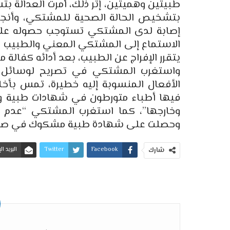
طبيتين وهميتين، إثر ذلك، أمرت العدالة ب
بتشخيص الحالة الصحية للمشتكي، وأنجزت
إصابة لدى المشتكي تستوجب حصوله على 
الاستماع إلى المشتكي المعني والطبيب و
يتقرر الإفراج عن الطبيب، بعد أدائه كفالة ما
واستغرب المشتكي في تصريح لوسائل إعل
الأفعال المنسوبة إليه خطيرة، تمس بأخل
فيها أطباء متورطون في شهادات طبية وه
وخارجها”، كما استغرب المشتكي “عدم م
وحصلت على شهادة طبية مشكوك في صحته
Facebook
Twitter
البريد ا
شارك