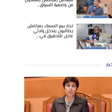
لمعاش بمراكش يشتكون
من وضعية السوق…
تجار بيع السمك بمراكش
يطالبون بتدخل ولائي
عاجل للتحقيق في…
بار