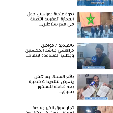
ندوة علمية بمراكش حول
العمارة المغربية الأصيلة
في فكر سلاطين…
بالفيديو / مواطن
مراكشي يناشد المحسنين
ويطلب المساعدة لإنقاذ…
بائع السمك بمراكش
يتعرض لتهديدات خطيرة
بعد فضحه للمستور
بسوق…
تجار سوق الخير بعرصة