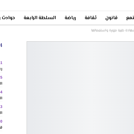
مع
قانون
ثقافة
رياضة
السلطة الرابعة
حوادث و
هادة طبية مزورة واستعمالها
24 
51
رع
45
ال
04
ال
43
ال
20
قا