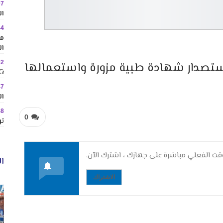
07
ال
44
مم
ال
02
تصدار شهادة طبية مزورة واستعمالها
MINIG
47
ال
48
0
تو
ت الفعلي مباشرة على جهازك ، اشترك الآن.
ال
الاشتراك