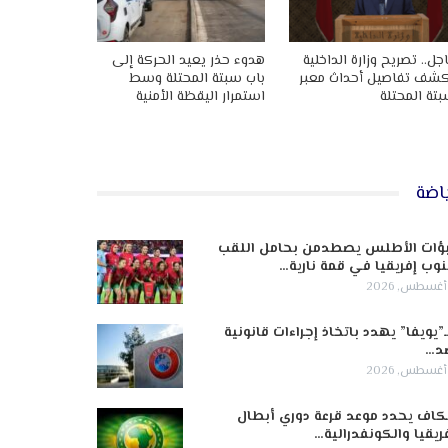
جل.. تصريح وزارة الداخلية
هدوء حذر يعيد الحركة إلى
شف تفاصيل أحداث معبر
باب سبتة المحتلة وسط
تة المحتلة
استمرار اليقظة الأمنية
اضة
ؤات الأطلس يصطدمن بحامل اللقب
وب إفريقيا في قمة نارية…
ـ”يويفا” يهدد باتخاذ إجراءات قانونية
د…
كاف يحدد موعد قرعة دوري أبطال
ريقيا والكونفدرالية…