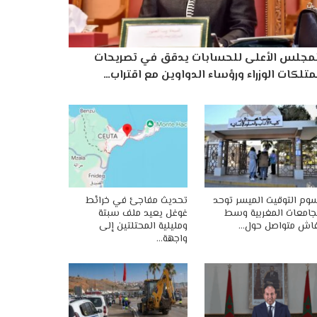
لمجلس الأعلى للحسابات يدقق في تصريحات
تلكات الوزراء ورؤساء الدواوين مع اقتراب…
وم التوقيت الميسر توحد
تحديث مفاجئ في خرائط
جامعات المغربية وسط
غوغل يعيد ملف سبتة
اش متواصل حول…
ومليلية المحتلتين إلى
واجهة…