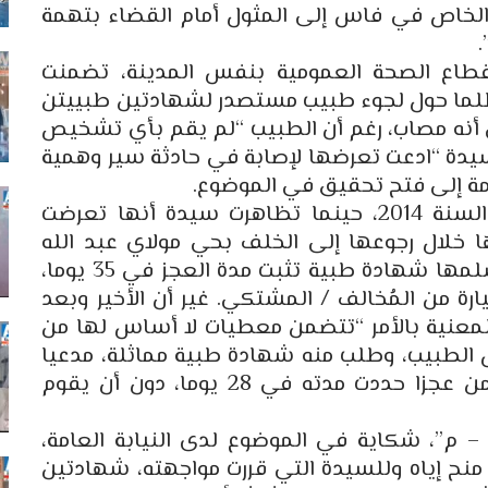
لخاص في فاس إلى المثول أمام القضاء بتهمة
طاع الصحة العمومية بنفس المدينة، تضمنت
تظلما حول لجوء طبيب مستصدر لشهادتين طبييتن
ي أنه مصاب، رغم أن الطبيب “لم يقم بأي تشخيص
 سيدة “ادعت تعرضها لإصابة في حادثة سير وهمية
مة إلى فتح تحقيق في الموضوع.
تفاصيل الواقعة تعود إلى 24 نونبر من السنة 2014، حينما تظاهرت سيدة أنها تعرضت
 خلال رجوعها إلى الخلف بحي مولاي عبد الله
بفاس، فقصدت الطبيب المعني (أ. ب) وسلمها شهادة طبية تثبت مدة العجز في 35 يوما،
رة من المُخالف / المشتكي. غير أن الأخير وبعد
لمعنية بالأمر “تتضمن معطيات لا أساس لها من
 الطبيب، وطلب منه شهادة طبية مماثلة، مدعيا
أنه مصاب، فسلمها له على الفور، وتتضمن عجزا حددت مدته في 28 يوما، دون أن يقوم
– م”، شكاية في الموضوع لدى النيابة العامة،
 منح إياه وللسيدة التي قررت مواجهته، شهادتين