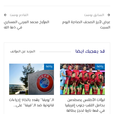
السابق بوست
القادم بوست
عرض لأبرز الصحف الصادرة اليوم
المؤرخ محمد العربي المساري
السبت
في ذمة الله
قد يعجبك ايضا
المزيد عن المؤلف
رياضة
رياضة
لبؤات الأطلس يصطدمن
الـ”يويفا” يهدد باتخاذ إجراءات
بحامل اللقب جنوب إفريقيا
قانونية ضد الـ”فيفا” على…
في قمة نارية لحجز بطاقة