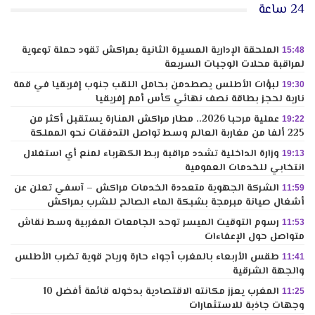
24 ساعة
الملحقة الإدارية المسيرة الثانية بمراكش تقود حملة توعوية
15:48
لمراقبة محلات الوجبات السريعة
لبؤات الأطلس يصطدمن بحامل اللقب جنوب إفريقيا في قمة
19:30
نارية لحجز بطاقة نصف نهائي كأس أمم إفريقيا
عملية مرحبا 2026.. مطار مراكش المنارة يستقبل أكثر من
19:22
225 ألفا من مغاربة العالم وسط تواصل التدفقات نحو المملكة
وزارة الداخلية تشدد مراقبة ربط الكهرباء لمنع أي استغلال
19:13
انتخابي للخدمات العمومية
الشركة الجهوية متعددة الخدمات مراكش – آسفي تعلن عن
11:59
أشغال صيانة مبرمجة بشبكة الماء الصالح للشرب بمراكش
رسوم التوقيت الميسر توحد الجامعات المغربية وسط نقاش
11:53
متواصل حول الإعفاءات
طقس الأربعاء بالمغرب أجواء حارة ورياح قوية تضرب الأطلس
11:41
والجهة الشرقية
المغرب يعزز مكانته الاقتصادية بدخوله قائمة أفضل 10
11:25
وجهات جاذبة للاستثمارات