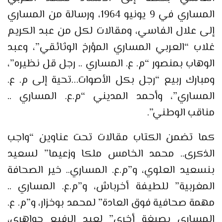
المساري في 9 يونيو 1964، ورسالة من المساري
إلى علال الفاسي، ومقالات لكل من عبد الكريم
غلاب “العربي المساري المؤرخ الوثائقي”، وعبد
الوهاب بمنصور “م. ع. المساري .. رجل قل نظيره”،
ومبارك ربيع “رجل بكل الأصوات…تحية إلى م. ع.
المساري”، وأحمد المديني “م.ع. المساري ..
مناقب الوطني”.
كما تضمن الكتاب مقالات تحت عناوين “واجب
الذكرى.. محمد الخامس ملكا وزعيما” لسعيد
بنسعيد العلوي، و”م.ع. المساري.. خير الصحافة
المغربية” للطيفة أخرباش، و”م.ع. المساري ..
مهمة صحافية فوق العادة” لمحمد بوخزار، و”م. ع.
المساري بصيغة أخرى” لعبد الرفيع جواهري،