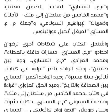
و”م.ع. المساري” لمحمد الصديق معنينو،
و”محمد الخامس من سلطان إلى ملك – تأملات
وذكريات” لإبراهيم السولامي، و”جملة م. ع.
المساري” لميغل أنخيل موراتينوس
واشتمل الكتاب على شهادات أخرى لرضوان
احدادو “م.ع. المساري.. مسارات حافلة بالعطاء”،
ومحمد الهرادي “م.ع. المساري.. وجه بين
ضفتين”، وعبد الواحد ناصر “قراءة في كتاب…
ثلاثون سنة مسيرة”، وعبد الواحد أكمير “المساري
بين الصحافة والتاريخ”، وعبد الحق العزوزي “قراءة
في كتاب ..محمد الخامس من سلطان إلى ملك”،
وفاطمة الميموني “م.ع. المساري.. حكاية مثيرة”،
ونبيل درويش “قصة زواج كاثوليكي – المساري