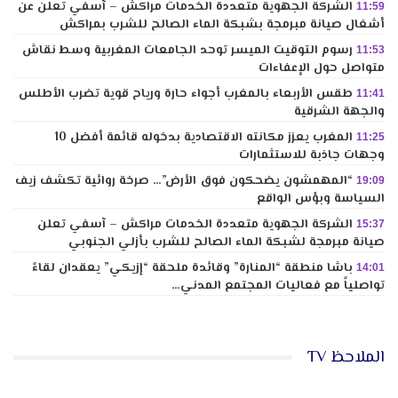
الشركة الجهوية متعددة الخدمات مراكش – آسفي تعلن عن
11:59
أشغال صيانة مبرمجة بشبكة الماء الصالح للشرب بمراكش
رسوم التوقيت الميسر توحد الجامعات المغربية وسط نقاش
11:53
متواصل حول الإعفاءات
طقس الأربعاء بالمغرب أجواء حارة ورياح قوية تضرب الأطلس
11:41
والجهة الشرقية
المغرب يعزز مكانته الاقتصادية بدخوله قائمة أفضل 10
11:25
وجهات جاذبة للاستثمارات
“المهمشون يضحكون فوق الأرض”… صرخة روائية تكشف زيف
19:09
السياسة وبؤس الواقع
الشركة الجهوية متعددة الخدمات مراكش – آسفي تعلن
15:37
صيانة مبرمجة لشبكة الماء الصالح للشرب بأزلي الجنوبي
باشا منطقة “المنارة” وقائدة ملحقة “إزيكي” يعقدان لقاءً
14:01
تواصلياً مع فعاليات المجتمع المدني…
الملاحظ TV