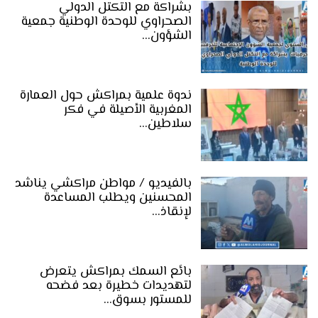
بشراكة مع التكتل الدولي
الصحراوي للوحدة الوطنية جمعية
الشؤون…
ندوة علمية بمراكش حول العمارة
المغربية الأصيلة في فكر
سلاطين…
بالفيديو / مواطن مراكشي يناشد
المحسنين ويطلب المساعدة
لإنقاذ…
بائع السمك بمراكش يتعرض
لتهديدات خطيرة بعد فضحه
للمستور بسوق…