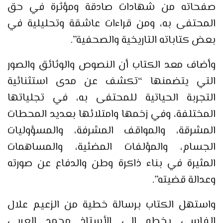
صفحاته من شهادات صادقة ومؤثرة في حق
المحتفى به، ومن قراءات عاشقة وتحليلية في
بعض كتاباته التاريخية والصحفية”.
وأضاف معد الكتاب أن النصوص والوثائق والصور
التي يتضمنها “تكشف عن مدى استثنائية
التجربة الحياتية للمحتفى به، في تجلياتها
المختلفة، وفي زخمها وامتلائها بعديد المحطات
المشرقة، والمواقف المشرفة، والمسؤوليات
الجسام، والمؤلفات المضئية، والمساهمات
المثيرة في بناء ذاكرة وطن والدفاع عن صورته
وعدالة قضيته”.
واستهل الكتاب برسالة خطية من الزعيم علال
الفاسي بخطه إلى الأستاذ محمد العربي