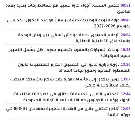
طقس السبت: أجواء حارة نسبيا مع تساقط زخات رعدية بعدة
08:51
مناطق
وزارة التربية الوطنية تكشف رسمياً مواعيد الدخول المدرسي
08:45
لموسم 2026-2027
الإعلام الجهوي بجهة مراكش آسفي بين رهان الوحدة
20:04
واستحقاق التمثيلية الوطنية
لوحات السيارات بالمغرب بتصميم جديد.. هل يشمل التغيير
19:43
جميع المركبات؟
دورية وزارية تدعو إلى التطبيق الحازم لمقتضيات قانون
13:20
المسطرة المدنية وتعزيز نجاعة العدالة
عرس يتحول إلى مأساة دموية بعد شجار بالأسلحة البيضاء
13:07
يخلف قتيلاً وثلاثة جرحى
المجلس الأعلى للحسابات يدقق في تصريحات ممتلكات
12:44
الوزراء ورؤساء الدواوين مع اقتراب نهاية الولاية الحكومية
أكادير تحتفي بقرن من الهجرة المغربية بمهرجان IMINIG في
12:02
دورته الرابعة