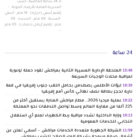
الـ 24 ساعة الماضية، حسب
المديرية العامة للأرصاد الجوية : -
إقليم آسفي (حرارة) : 16 ملم - آسفي
-المدينة : 08 ملم - الجديدة : 06
ملم - إقليم أزيلال (دمنات) : 05 ملم
-…
24 ساعة
الملحقة الإدارية المسيرة الثانية بمراكش تقود حملة توعوية
15:48
لمراقبة محلات الوجبات السريعة
لبؤات الأطلس يصطدمن بحامل اللقب جنوب إفريقيا في قمة
19:30
نارية لحجز بطاقة نصف نهائي كأس أمم إفريقيا
عملية مرحبا 2026.. مطار مراكش المنارة يستقبل أكثر من
19:22
225 ألفا من مغاربة العالم وسط تواصل التدفقات نحو المملكة
وزارة الداخلية تشدد مراقبة ربط الكهرباء لمنع أي استغلال
19:13
انتخابي للخدمات العمومية
الشركة الجهوية متعددة الخدمات مراكش – آسفي تعلن عن
11:59
أشغال صيانة مبرمجة بشبكة الماء الصالح للشرب بمراكش