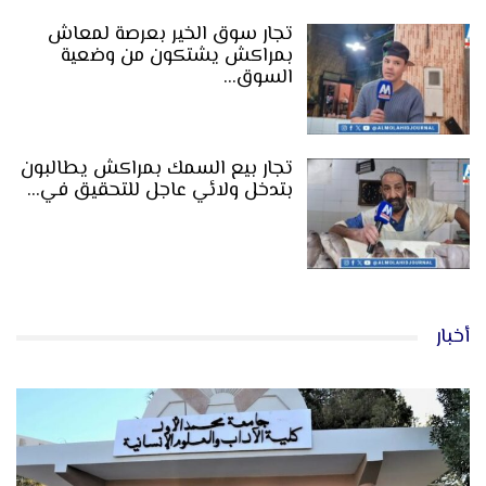
تجار سوق الخير بعرصة لمعاش
بمراكش يشتكون من وضعية
السوق…
تجار بيع السمك بمراكش يطالبون
بتدخل ولائي عاجل للتحقيق في…
أخبار