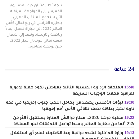
تتجه أنظار عشاق كرة القدم، يوم
الخميس، إلى المواجهة المرتقبة
التي ستجمع المنتخب المغربي
بنظيره الفرنسي في ربع نهائي كأس
العالم 2026، في مباراة تحمل أبعاداً
رياضية وتاريخية، وتعيد إلى الأذهان
نصف نهائي مونديال قطر 2022،
حين توقفت مغامرة…
24 ساعة
الملحقة الإدارية المسيرة الثانية بمراكش تقود حملة توعوية
15:48
لمراقبة محلات الوجبات السريعة
لبؤات الأطلس يصطدمن بحامل اللقب جنوب إفريقيا في قمة
19:30
نارية لحجز بطاقة نصف نهائي كأس أمم إفريقيا
عملية مرحبا 2026.. مطار مراكش المنارة يستقبل أكثر من
19:22
225 ألفا من مغاربة العالم وسط تواصل التدفقات نحو المملكة
وزارة الداخلية تشدد مراقبة ربط الكهرباء لمنع أي استغلال
19:13