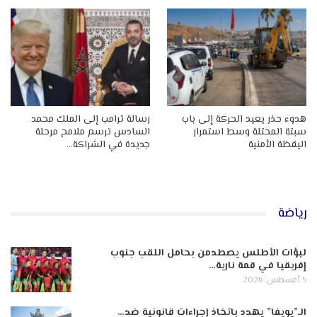
هدوء حذر يعيد الحركة إلى باب
رسالة ترامب إلى الملك محمد
سبتة المحتلة وسط استمرار
السادس ترسم ملامح مرحلة
اليقظة الأمنية
جديدة في الشراكة…
رياضة
لبؤات الأطلس يصطدمن بحامل اللقب جنوب
إفريقيا في قمة نارية…
5 أغسطس, 2026
الـ”يويفا” يهدد باتخاذ إجراءات قانونية ضد…