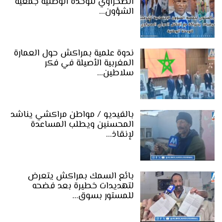
الصحراوي للوحدة الوطنية جمعية
الشؤون…
ندوة علمية بمراكش حول العمارة
المغربية الأصيلة في فكر
سلاطين…
بالفيديو / مواطن مراكشي يناشد
المحسنين ويطلب المساعدة
لإنقاذ…
بائع السمك بمراكش يتعرض
لتهديدات خطيرة بعد فضحه
للمستور بسوق…