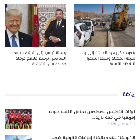
هدوء حذر يعيد الحركة إلى باب
رسالة ترامب إلى الملك محمد
سبتة المحتلة وسط استمرار
السادس ترسم ملامح مرحلة
اليقظة الأمنية
جديدة في الشراكة…
رياضة
لبؤات الأطلس يصطدمن بحامل اللقب جنوب
إفريقيا في قمة نارية…
5 أغسطس, 2026
الـ”يويفا” يهدد باتخاذ إجراءات قانونية ضد…