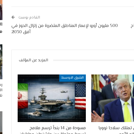
القادم بوست
ا
ح
500 مليون أورو لإعمار المناطق المتضررة من زلزال الحوز في
مم
أفق 2030
المزيد عن المؤلف
الشرق الاوسط
رس
ال
نق
ن تمتلك سلاحا نوويا
مسودة من 14 بنداً ترسم ملامح