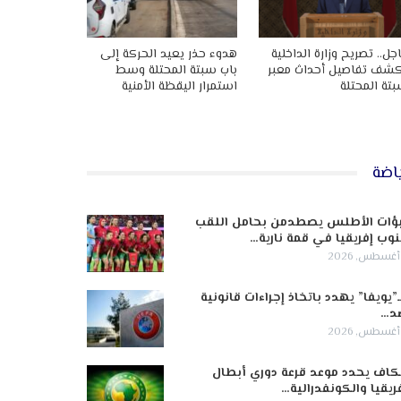
جل.. تصريح وزارة الداخلية
هدوء حذر يعيد الحركة إلى
شف تفاصيل أحداث معبر
باب سبتة المحتلة وسط
تة المحتلة
استمرار اليقظة الأمنية
اضة
ؤات الأطلس يصطدمن بحامل اللقب
وب إفريقيا في قمة نارية…
ـ”يويفا” يهدد باتخاذ إجراءات قانونية
د…
كاف يحدد موعد قرعة دوري أبطال
ريقيا والكونفدرالية…