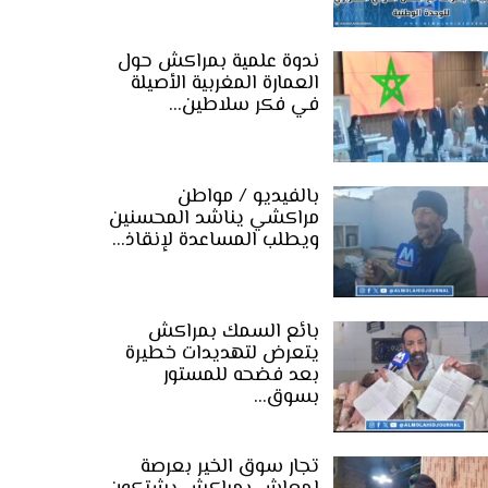
ندوة علمية بمراكش حول
العمارة المغربية الأصيلة
في فكر سلاطين…
بالفيديو / مواطن
مراكشي يناشد المحسنين
ويطلب المساعدة لإنقاذ…
بائع السمك بمراكش
يتعرض لتهديدات خطيرة
بعد فضحه للمستور
بسوق…
تجار سوق الخير بعرصة