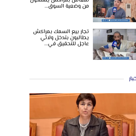
لمعاش بمراكش يشتكون
من وضعية السوق…
تجار بيع السمك بمراكش
يطالبون بتدخل ولائي
عاجل للتحقيق في…
بار