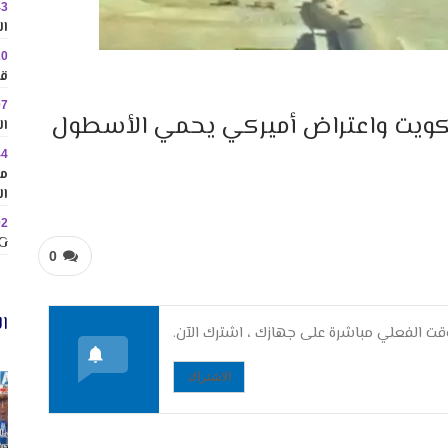
43
ال
20
قا
07
الكويت واعتراض أميركي يحمي الأسطول
ال
44
مم
ال
02
MINIG
0
ال
ت الفعلي مباشرة على جهازك ، اشترك الآن.
الاشتراك