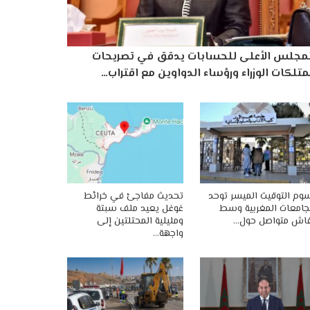
لمجلس الأعلى للحسابات يدقق في تصريحات
تلكات الوزراء ورؤساء الدواوين مع اقتراب…
وم التوقيت الميسر توحد
تحديث مفاجئ في خرائط
جامعات المغربية وسط
غوغل يعيد ملف سبتة
اش متواصل حول…
ومليلية المحتلتين إلى
واجهة…