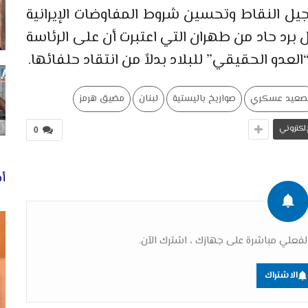
ل النقاط وتحسين شروط المفاوضات الإيرانية
 برد حاد من طهران التي اعتبرت أن على الرئاسة
“العدو الحقيقي” للبلاد بدلاً من انتقاد حلفائها.
صعيد عسكري
صواريخ باليستية
لبنان
مضيق هرمز
لإلكتروني
0
أخ
فعلي مباشرة على جهازك ، اشترك الآن.
الاشتراك