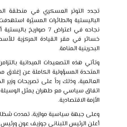
تجدد التوتر العسكري في منطقة الخل
الباليستية والطائرات المسيّرة استهدف
نجاحه في اعتراض 7 صواري
خسائر في مقر القيادة المركزية للأس
البحرينية المنامة.
وتأتي هذه التصعيدات الميدانية بالتزام
المتحدة المسؤولية الكاملة عن إغلاق مض
العالمية، وذلك رداً على تصريحات وزير ال
اتفاق سياسي مع طهران يمثل الوسيلة ال
الأزمة الاقتصادية.
وعلى جبهة سياسية موازية، تمددت شظايا ا
أعلن الرئيس اللبناني جوزيف عون ورئيس 