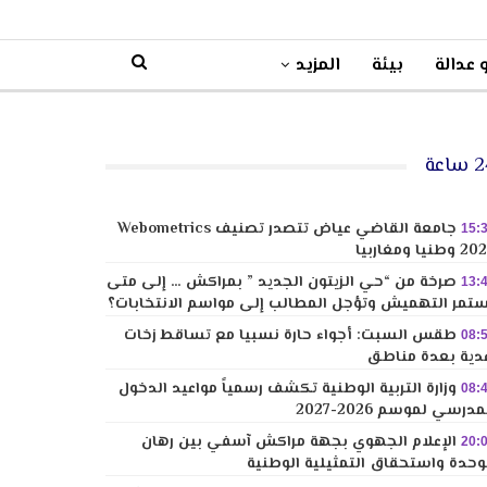
 عدالة
بيئة
المزيد
ساعة
جامعة القاضي عياض تتصدر تصنيف Webometrics
15:
وطنيا ومغاربيا
صرخة من “حي الزيتون الجديد ” بمراكش … إلى متى
13:
تمر التهميش وتؤجل المطالب إلى مواسم الانتخابات؟
طقس السبت: أجواء حارة نسبيا مع تساقط زخات
08:
دية بعدة مناطق
وزارة التربية الوطنية تكشف رسمياً مواعيد الدخول
08:
مدرسي لموسم 2026-2027
الإعلام الجهوي بجهة مراكش آسفي بين رهان
20:
وحدة واستحقاق التمثيلية الوطنية