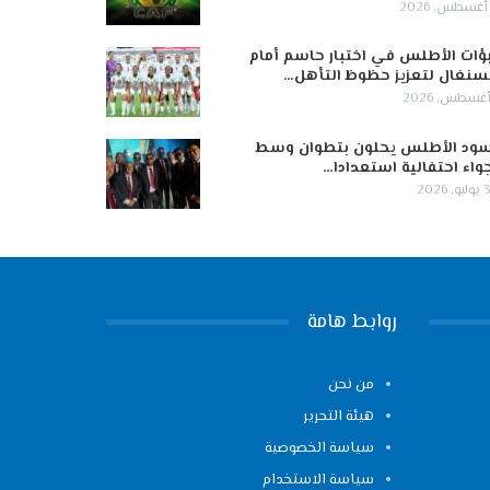
ؤات الأطلس في اختبار حاسم أمام
سنغال لتعزيز حظوظ التأهل…
ود الأطلس يحلون بتطوان وسط
واء احتفالية استعدادا…
 2026
روابط هامة
من نحن
هيئة التحرير
سياسة الخصوصية
سياسة الاستخدام