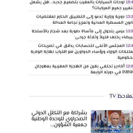
لوحات السيارات بالمغرب بتصميم جديد.. هل يشمل
19:
تغيير جميع المركبات؟
دورية وزارية تدعو إلى التطبيق الحازم لمقتضيات
13:
نون المسطرة المدنية وتعزيز نجاعة العدالة
عرس يتحول إلى مأساة دموية بعد شجار بالأسلحة
13:
بيضاء يخلف قتيلاً وثلاثة جرحى
المجلس الأعلى للحسابات يدقق في تصريحات
12:
تلكات الوزراء ورؤساء الدواوين مع اقتراب نهاية الولاية
حكومية
أكادير تحتفي بقرن من الهجرة المغربية بمهرجان
12:
I في دورته الرابعة
ملاحظ TV
بشراكة مع التكتل الدولي
الصحراوي للوحدة الوطنية
جمعية الشؤون…