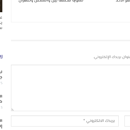
ع الأحد
تسوية محتملة بين واشنطن وطهران
عا
يك
سب
ري
نوان بريدك الإلكتروني.
لب
جن
5 أغسطس, 2026
ال
ض
3 أغسطس, 2026
ال
إف