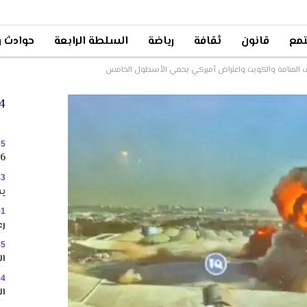
مع
قانون
ثقافة
رياضة
السلطة الرابعة
حوادث و
دف المنامة والكويت واعتراض أميركي يحمي الأسطول الخامس
24 
35
2026 
43
يس
51
رع
45
ال
04
ال