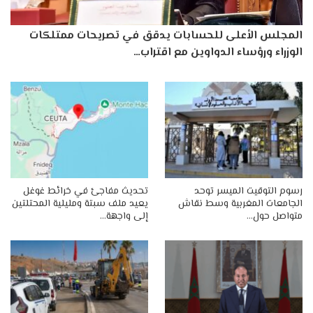
المجلس الأعلى للحسابات يدقق في تصريحات ممتلكات
الوزراء ورؤساء الدواوين مع اقتراب…
رسوم التوقيت الميسر توحد
تحديث مفاجئ في خرائط غوغل
الجامعات المغربية وسط نقاش
يعيد ملف سبتة ومليلية المحتلتين
متواصل حول…
إلى واجهة…