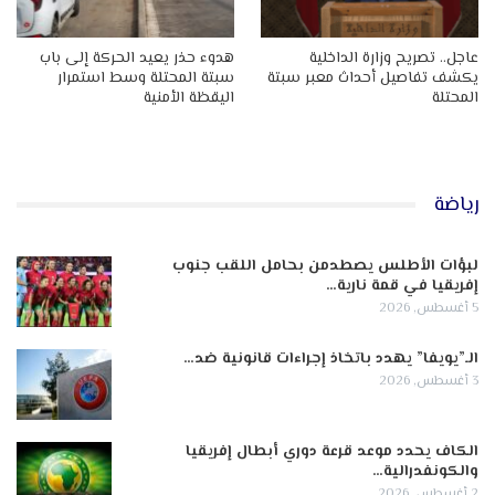
عاجل.. تصريح وزارة الداخلية
هدوء حذر يعيد الحركة إلى باب
يكشف تفاصيل أحداث معبر سبتة
سبتة المحتلة وسط استمرار
المحتلة
اليقظة الأمنية
رياضة
لبؤات الأطلس يصطدمن بحامل اللقب جنوب
إفريقيا في قمة نارية…
5 أغسطس, 2026
الـ”يويفا” يهدد باتخاذ إجراءات قانونية ضد…
3 أغسطس, 2026
الكاف يحدد موعد قرعة دوري أبطال إفريقيا
والكونفدرالية…
2 أغسطس, 2026