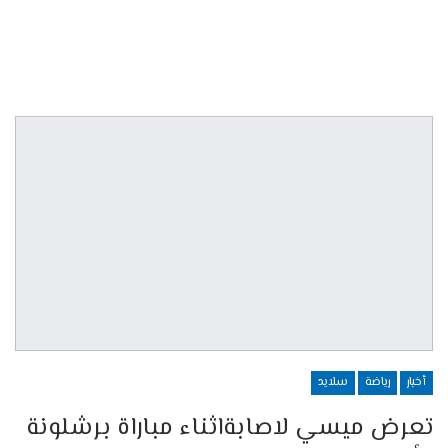
أخبار
رياضة
سلايد
تعرض ميسي لاصابةاثناء مباراة برشلونة