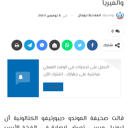
وألميريا
بواسطة
الملاحظ جورنال
في
8 نوفمبر, 2014
0
شارك
احصل على تحديثات في الوقت الفعلي
مباشرة على جهازك ، اشترك الآن.
الاشتراك
قالت صحيفة الموندو ديبورتيفو الكتالونية أن
ليونيل ميسي تعرض لإصابة في الفخذ الأيسر