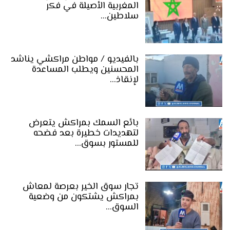
المغربية الأصيلة في فكر
سلاطين…
بالفيديو / مواطن مراكشي يناشد
المحسنين ويطلب المساعدة
لإنقاذ…
بائع السمك بمراكش يتعرض
لتهديدات خطيرة بعد فضحه
للمستور بسوق…
تجار سوق الخير بعرصة لمعاش
بمراكش يشتكون من وضعية
السوق…