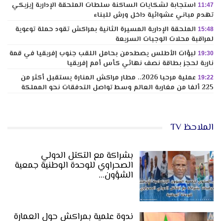
استجابة لشكايات الساكنة سلطات الملحقة الإدارية إيزيكي
11:47
تهدم مباني عشوائية داخل ورش للبناء
الملحقة الإدارية المسيرة الثانية بمراكش تقود حملة توعوية
15:48
لمراقبة محلات الوجبات السريعة
لبؤات الأطلس يصطدمن بحامل اللقب جنوب إفريقيا في قمة
19:30
نارية لحجز بطاقة نصف نهائي كأس أمم إفريقيا
عملية مرحبا 2026.. مطار مراكش المنارة يستقبل أكثر من
19:22
225 ألفا من مغاربة العالم وسط تواصل التدفقات نحو المملكة
الملاحظ TV
بشراكة مع التكتل الدولي
الصحراوي للوحدة الوطنية جمعية
الشؤون…
ندوة علمية بمراكش حول العمارة