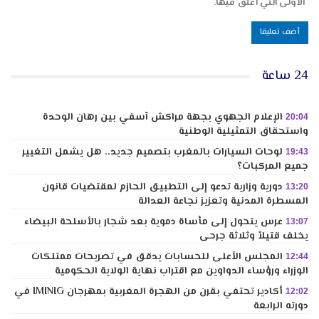
الأولى التي أعلق فيها.
24 ساعة
الإعلام الجهوي بجهة مراكش آسفي بين رهان الوحدة
20:04
واستحقاق التمثيلية الوطنية
لوحات السيارات بالمغرب بتصميم جديد.. هل يشمل التغيير
19:43
جميع المركبات؟
دورية وزارية تدعو إلى التطبيق الحازم لمقتضيات قانون
13:20
المسطرة المدنية وتعزيز نجاعة العدالة
عرس يتحول إلى مأساة دموية بعد شجار بالأسلحة البيضاء
13:07
يخلف قتيلاً وثلاثة جرحى
المجلس الأعلى للحسابات يدقق في تصريحات ممتلكات
12:44
الوزراء ورؤساء الدواوين مع اقتراب نهاية الولاية الحكومية
أكادير تحتفي بقرن من الهجرة المغربية بمهرجان IMINIG في
12:02
دورته الرابعة