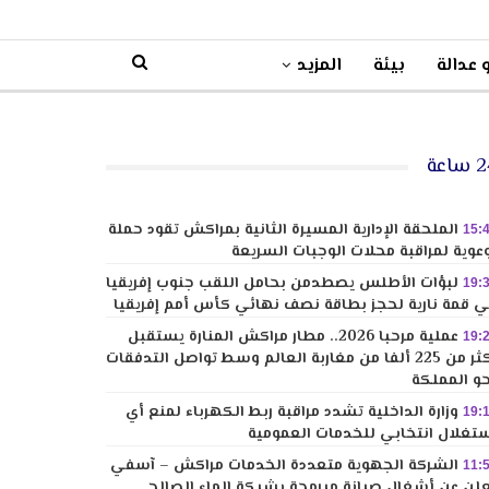
 عدالة
بيئة
المزيد
ساعة
الملحقة الإدارية المسيرة الثانية بمراكش تقود حملة
15:
عوية لمراقبة محلات الوجبات السريعة
لبؤات الأطلس يصطدمن بحامل اللقب جنوب إفريقيا
19:
 قمة نارية لحجز بطاقة نصف نهائي كأس أمم إفريقيا
عملية مرحبا 2026.. مطار مراكش المنارة يستقبل
19:
أكثر من 225 ألفا من مغاربة العالم وسط تواصل التدفقات
و المملكة
وزارة الداخلية تشدد مراقبة ربط الكهرباء لمنع أي
19:
تغلال انتخابي للخدمات العمومية
الشركة الجهوية متعددة الخدمات مراكش – آسفي
11:
لن عن أشغال صيانة مبرمجة بشبكة الماء الصالح