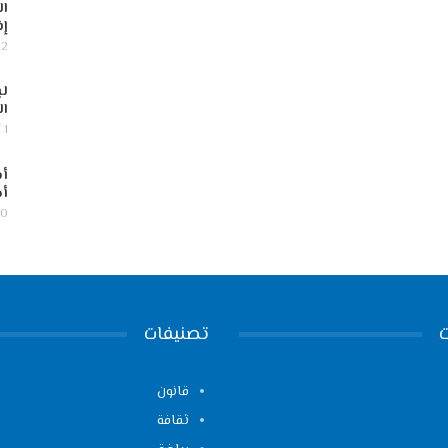
ال
إف
2 أغسطس, 2026
لب
ال
1 أغسطس, 2026
أس
أج
30 يوليو,
تصنيفات
قانون
ثقافة