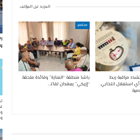
المزيد عن المؤلف
مجتمع
رس
و
 تشدد مراقبة ربط
باشا منطقة “المنارة” وقائدة ملحقة
 أي استغلال انتخابي
“إزيكي” يعقدان لقاءً…
مية
تح
غو
وم
وا