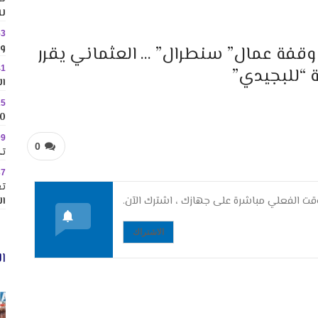
لل
53
وس
قفة عمال” سنطرال” … العثماني يقرر
41
ة “للبجيدي”
ال
25
10 وجهات جاذبة ل
09
0
تك
37
تع
ت الفعلي مباشرة على جهازك ، اشترك الآن.
ال
الاشتراك
ال