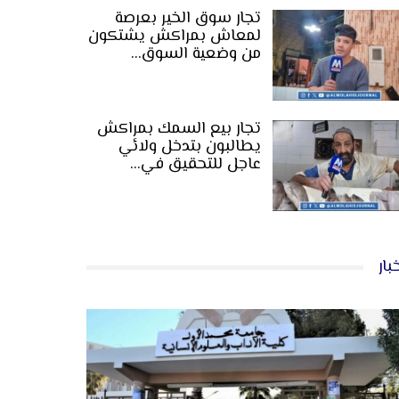
تجار سوق الخير بعرصة
لمعاش بمراكش يشتكون
من وضعية السوق…
تجار بيع السمك بمراكش
يطالبون بتدخل ولائي
عاجل للتحقيق في…
بار