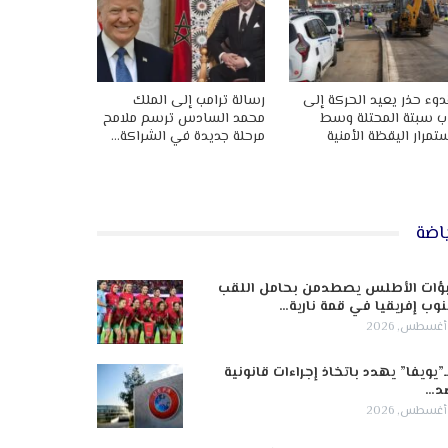
وء حذر يعيد الحركة إلى
رسالة ترامب إلى الملك
ب سبتة المحتلة وسط
محمد السادس ترسم ملامح
تمرار اليقظة الأمنية
مرحلة جديدة في الشراكة…
اضة
ؤات الأطلس يصطدمن بحامل اللقب
وب إفريقيا في قمة نارية…
ـ”يويفا” يهدد باتخاذ إجراءات قانونية
د…