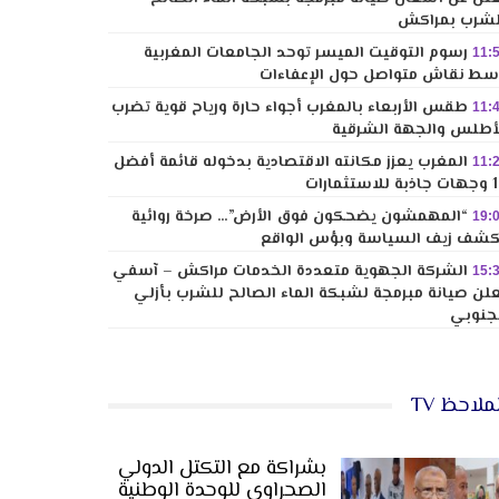
شرب بمراكش
رسوم التوقيت الميسر توحد الجامعات المغربية
11:
ط نقاش متواصل حول الإعفاءات
طقس الأربعاء بالمغرب أجواء حارة ورياح قوية تضرب
11:
أطلس والجهة الشرقية
المغرب يعزز مكانته الاقتصادية بدخوله قائمة أفضل
11:
لاستثمارات
“المهمشون يضحكون فوق الأرض”… صرخة روائية
19:
شف زيف السياسة وبؤس الواقع
الشركة الجهوية متعددة الخدمات مراكش – آسفي
15:
لن صيانة مبرمجة لشبكة الماء الصالح للشرب بأزلي
جنوبي
ملاحظ TV
بشراكة مع التكتل الدولي
الصحراوي للوحدة الوطنية