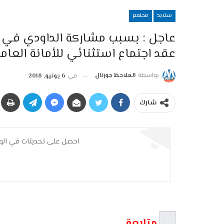
سلايد
مجتمع
عاجل : بسبب مشاركة الداودي في و
عقد اجتماع استثنائي للأمانة العام
بواسطة
الملاحظ جورنال
في
6 يونيو, 2018
شارك
احصل على تحديثات في الوق
متابعة