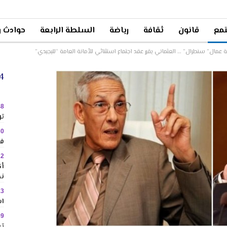
مع
قانون
ثقافة
رياضة
السلطة الرابعة
حوادث و
ال” سنطرال” … العثماني يقرر عقد اجتماع استثنائي للأمانة العامة “للبجيدي”
24 
48
تو
30
في
22
نح
13
اس
59
تع