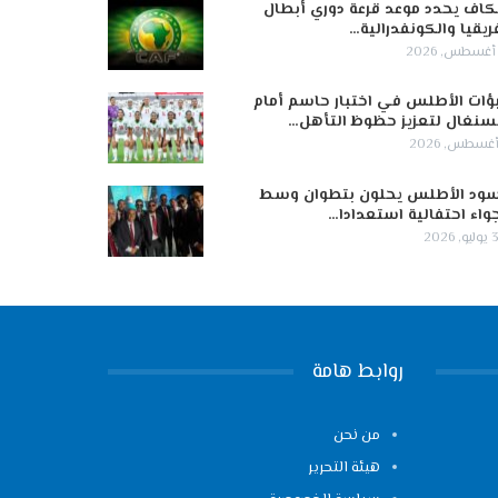
كاف يحدد موعد قرعة دوري أبطال
ريقيا والكونفدرالية…
ؤات الأطلس في اختبار حاسم أمام
سنغال لتعزيز حظوظ التأهل…
ود الأطلس يحلون بتطوان وسط
واء احتفالية استعدادا…
 2026
روابط هامة
من نحن
هيئة التحرير