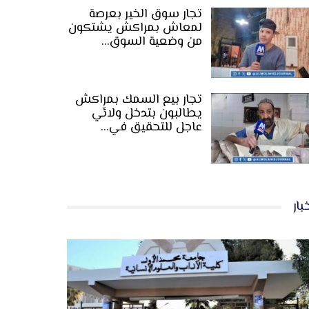
تجار سوق الخير بعرصة
لمعاش بمراكش يشتكون
من وضعية السوق…
تجار بيع السمك بمراكش
يطالبون بتدخل ولائي
عاجل للتحقيق في…
بار