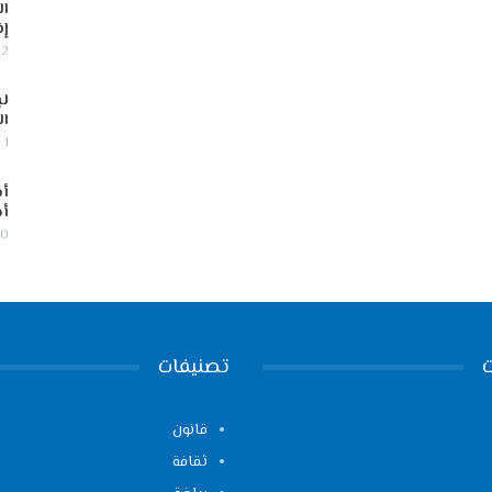
ال
إف
2 أغسطس, 2026
لب
ال
1 أغسطس, 2026
أس
أج
30 يوليو,
تصنيفات
قانون
ثقافة