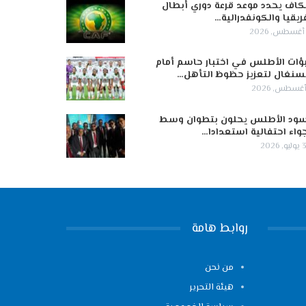
كاف يحدد موعد قرعة دوري أبطال
ريقيا والكونفدرالية…
ؤات الأطلس في اختبار حاسم أمام
سنغال لتعزيز حظوظ التأهل…
ود الأطلس يحلون بتطوان وسط
واء احتفالية استعدادا…
 2026
روابط هامة
من نحن
هيئة التحرير