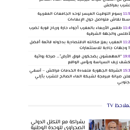
شرب بمراكش
رسوم التوقيت الميسر توحد الجامعات المغربية
11:
ط نقاش متواصل حول الإعفاءات
طقس الأربعاء بالمغرب أجواء حارة ورياح قوية تضرب
11:
أطلس والجهة الشرقية
المغرب يعزز مكانته الاقتصادية بدخوله قائمة أفضل
11:
لاستثمارات
“المهمشون يضحكون فوق الأرض”… صرخة روائية
19:
شف زيف السياسة وبؤس الواقع
الشركة الجهوية متعددة الخدمات مراكش – آسفي
15:
لن صيانة مبرمجة لشبكة الماء الصالح للشرب بأزلي
جنوبي
ملاحظ TV
بشراكة مع التكتل الدولي
الصحراوي للوحدة الوطنية