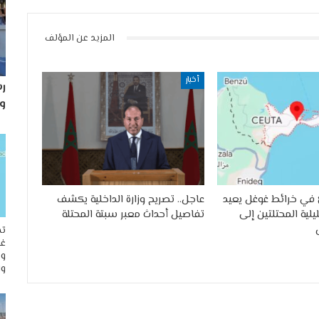
المزيد عن المؤلف
أخبار
رس
و
في خرائط غوغل يعيد
عاجل.. تصريح وزارة الداخلية يكشف
لية المحتلتين إلى
تفاصيل أحداث معبر سبتة المحتلة
تح
غو
وم
وا