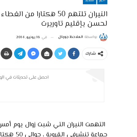
أخبار
سلايد
النيران تلتهم 50 هكتار
لحسن بإقليم تاوريرت
بواسطة
الملاحظ جورنال
في
16 يونيو, 2014
شارك
احصل على تحديثات في الوق
جماعة تنش