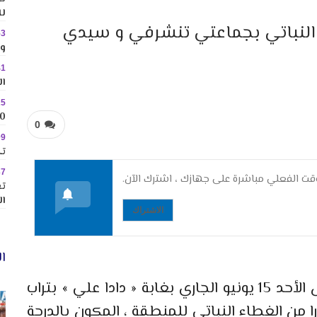
لل
ا من الغطاء النباتي بجماعتي تنشرفي و سيدي
53
وس
41
ال
25
10 وجهات جاذبة ل
0
09
تك
37
ت الفعلي مباشرة على جهازك ، اشترك الآن.
تع
ال
الاشتراك
ال
التهمت النيران التي شبت زوال يوم أمس الأحد 15 يونيو الجاري بغابة « دادا علي » بتراب
رفي القروية ، حوالي 50 هكتارا من الغطاء النباتي للمنطقة ، المكون بالدرجة