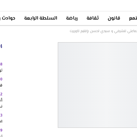
مع
قانون
ثقافة
رياضة
السلطة الرابعة
حوادث و
24 
48
تو
30
في
22
نح
13
اس
59
تع