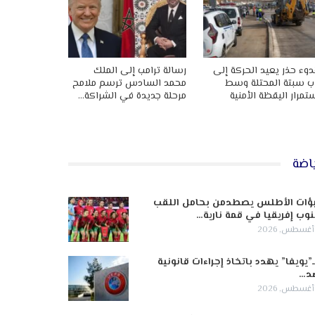
وء حذر يعيد الحركة إلى
رسالة ترامب إلى الملك
ب سبتة المحتلة وسط
محمد السادس ترسم ملامح
تمرار اليقظة الأمنية
مرحلة جديدة في الشراكة…
اضة
ؤات الأطلس يصطدمن بحامل اللقب
وب إفريقيا في قمة نارية…
ـ”يويفا” يهدد باتخاذ إجراءات قانونية
د…