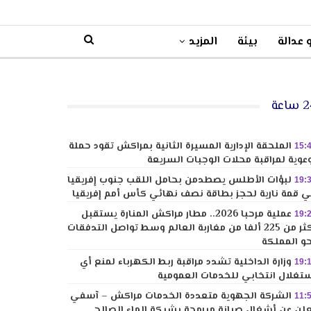
 عدالة
بيئة
المزيد
ساعة
الملحقة الإدارية المسيرة الثانية بمراكش تقود حملة
15:
عوية لمراقبة محلات الوجبات السريعة
لبؤات الأطلس يصطدمن بحامل اللقب جنوب إفريقيا
19:
 قمة نارية لحجز بطاقة نصف نهائي كأس أمم إفريقيا
عملية مرحبا 2026.. مطار مراكش المنارة يستقبل
19:
أكثر من 225 ألفا من مغاربة العالم وسط تواصل التدفقات
و المملكة
وزارة الداخلية تشدد مراقبة ربط الكهرباء لمنع أي
19:
تغلال انتخابي للخدمات العمومية
الشركة الجهوية متعددة الخدمات مراكش – آسفي
11:
لن عن أشغال صيانة مبرمجة بشبكة الماء الصالح