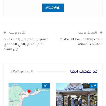
الاشتراك
السابق بوست
القادم بوست
11 ألف و682 مرشحا للانتخابات
خمسيني يقدم على إلقاء نفسه
المهنية بالمملكة
امام القطار بالحي المحمدي
عين السبع
قد يعجبك ايضا
المزيد عن المؤلف
أخبار
أخبار