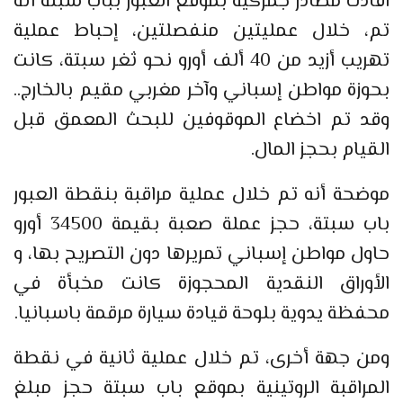
افادت مصادر جمركية بموقع العبور بباب سبتة أنه
تم، خلال عمليتين منفصلتين، إحباط عملية
تهريب أزيد من 40 ألف أورو نحو ثغر سبتة، كانت
بحوزة مواطن إسباني وآخر مغربي مقيم بالخارج..
وقد تم اخضاع الموقوفين للبحث المعمق قبل
القيام بحجز المال.
موضحة أنه تم خلال عملية مراقبة بنقطة العبور
باب سبتة، حجز عملة صعبة بقيمة 34500 أورو
حاول مواطن إسباني تمريرها دون التصريح بها، و
الأوراق النقدية المحجوزة كانت مخبأة في
محفظة يدوية بلوحة قيادة سيارة مرقمة باسبانيا.
ومن جهة أخرى، تم خلال عملية ثانية في نقطة
المراقبة الروتينية بموقع باب سبتة حجز مبلغ