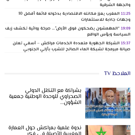
والجهة الشرقية
المغرب يعزز مكانته الاقتصادية بدخوله قائمة أفضل 10
11:25
وجهات جاذبة للاستثمارات
“المهمشون يضحكون فوق الأرض”… صرخة روائية تكشف زيف
19:09
السياسة وبؤس الواقع
الشركة الجهوية متعددة الخدمات مراكش – آسفي تعلن
15:37
صيانة مبرمجة لشبكة الماء الصالح للشرب بأزلي الجنوبي
الملاحظ TV
بشراكة مع التكتل الدولي
الصحراوي للوحدة الوطنية جمعية
الشؤون…
ندوة علمية بمراكش حول العمارة
المغربية الأصيلة في فكر