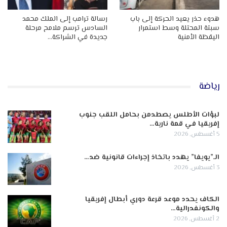
هدوء حذر يعيد الحركة إلى باب
رسالة ترامب إلى الملك محمد
سبتة المحتلة وسط استمرار
السادس ترسم ملامح مرحلة
اليقظة الأمنية
جديدة في الشراكة…
رياضة
لبؤات الأطلس يصطدمن بحامل اللقب جنوب
إفريقيا في قمة نارية…
5 أغسطس, 2026
الـ”يويفا” يهدد باتخاذ إجراءات قانونية ضد…
3 أغسطس, 2026
الكاف يحدد موعد قرعة دوري أبطال إفريقيا
والكونفدرالية…
2 أغسطس, 2026