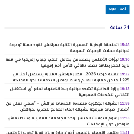
24 ساعة
الملحقة الإدارية المسيرة الثانية بمراكش تقود حملة توعوية
15:48
لمراقبة محلات الوجبات السريعة
لبؤات الأطلس يصطدمن بحامل اللقب جنوب إفريقيا في قمة
19:30
نارية لحجز بطاقة نصف نهائي كأس أمم إفريقيا
عملية مرحبا 2026.. مطار مراكش المنارة يستقبل أكثر من
19:22
225 ألفا من مغاربة العالم وسط تواصل التدفقات نحو المملكة
وزارة الداخلية تشدد مراقبة ربط الكهرباء لمنع أي استغلال
19:13
انتخابي للخدمات العمومية
الشركة الجهوية متعددة الخدمات مراكش – آسفي تعلن عن
11:59
أشغال صيانة مبرمجة بشبكة الماء الصالح للشرب بمراكش
رسوم التوقيت الميسر توحد الجامعات المغربية وسط نقاش
11:53
متواصل حول الإعفاءات
طقس الأربعاء بالمغرب أجواء حارة ورياح قوية تضرب الأطلس
11:41