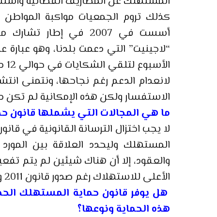
المستهلك عن المصاريف القضائية واستئن
كذلك تروم الجمعيات مواكبة المواطن و
أسست في 2007 في إطار تش
“لاجينيت” التي دعمت بلدنا، وهو عبارة
الأ
لانعدام الدعم رغم نجاحها، ونتمنى انت
الاستفسار ولكن هذه الإمكانية لم تكن م
ما هي المجالات التي يشملها قانون 
المستهلك وليحدد العلاقة بين المورد 
والعقود، إلا أن هناك شيئين لم يتم تف
الأعلى للاستهلاك رغم صدور قانون 2011 ونحن في الانتظار.
هل يوفر قانون حماية المستهلك الحم
هذه الحماية ونوعها؟