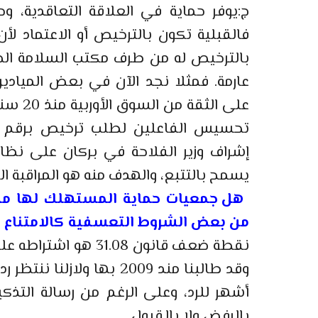
ج:يوفر حماية في العلاقة التعاقدية، وحد
فالقبلية تكون بالترخيص أو الاعتماد لأن 
بالترخيص له من طرف مكتب السلامة ال
عارمة. فمثلا نجد الآن في بعض الميادي
على ال
تحسيس الفاعلين لطلب ترخيص برقم اعت
إشراف وزير الفلاحة في بركان على نظام
يسمح بالتتبع، والهدف منه هو المراقبة ال
هل جمعيات حماية المستهلك لها من ا
من بعض الشروط التعسفية كالامتناع ع
نقطة ضعف قانون 1.08
أشهر للرد، وعلى الرغم من رسالة التذك
بالرفض ولا بالقبول.