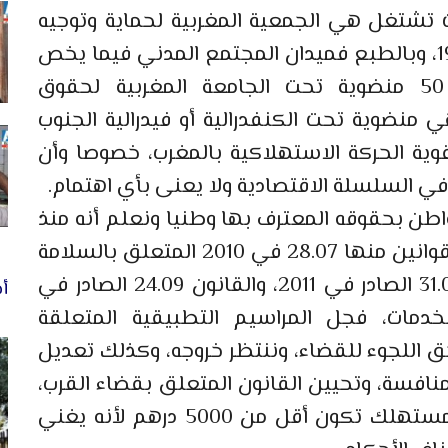
 تشتغل هي الجمعية المغربية لحماية وتوجيه
المستهلك بالقنيطرة المؤسسة في 1997، وبالطبع فميدان المجتمع المدني فيما يخص
المستهلك يضم حوالي 100 جمعية 50 منضوية تحت الجامعة المغربية لحقوق
نضوية تحت الكنفدرالية أو فيدرالية الجنوب
ة الحركة الاستهلاكية بالمغرب، خصوصا وأن
ي السلسلة الاقتصادية ولا يعنى بأي اهتمام.
اطن بحقوقه المعترف بها وطنيا ونعلم أنه منذ
الخطاب الملكي 2008، سن المغرب عدة قوانين منها 28.07 في 2010 المتعلق بالسلامة
الصحية والمنتوجات الغذائية، والقانون 31.08 الصادر في 2011، والقانون 24.09 الصادر في
أخ
والخدمات، فجل المراسيم التطبيقية المتعلقة
حق اللجوء للقضاء، وننتظر خروجه، وكذلك تعديل
أسعار والمنافسة، وتحيين القانون المتعلق بقضاء القرب،
وهذا الأخير مهم جدا لأن جل مشاكل المستهلك تكون أقل من 5000 درهم لأنه يغني