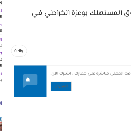
وس
قوق المستهلك بوعزة الخراطي في
41
ال
25
10 وجهات جاذبة ل
09
تك
0
37
تع
ال
ت الفعلي مباشرة على جهازك ، اشترك الآن.
01
يع
الاشتراك
ال