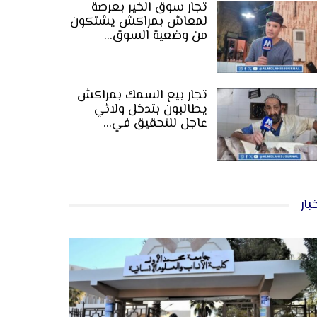
تجار سوق الخير بعرصة
لمعاش بمراكش يشتكون
من وضعية السوق…
تجار بيع السمك بمراكش
يطالبون بتدخل ولائي
عاجل للتحقيق في…
بار