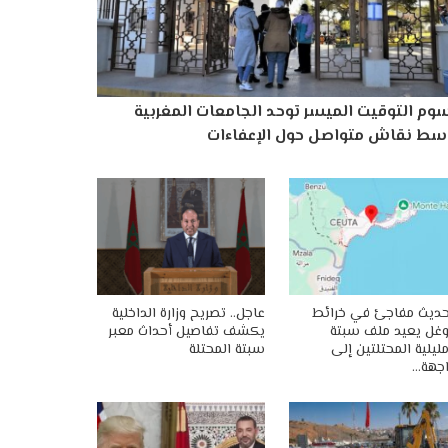
وم التوقيت الميسر توحد الجامعات المغربية
سط نقاش متواصل حول الإعفاءات
ديث مفاجئ في خرائط
عاجل.. تصريح وزارة الداخلية
غل يعيد ملف سبتة
يكشف تفاصيل أحداث معبر
ليلية المحتلتين إلى
سبتة المحتلة
جهة…