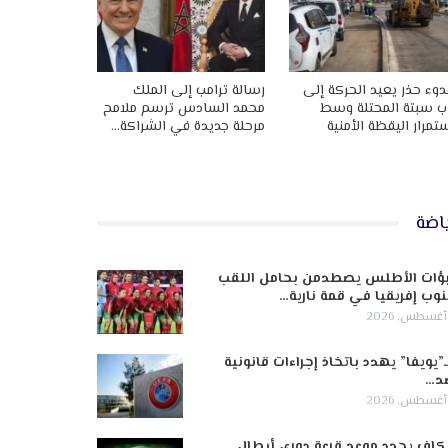
وء حذر يعيد الحركة إلى
رسالة ترامب إلى الملك
ب سبتة المحتلة وسط
محمد السادس ترسم ملامح
تمرار اليقظة الأمنية
مرحلة جديدة في الشراكة…
اضة
ؤات الأطلس يصطدمن بحامل اللقب
وب إفريقيا في قمة نارية…
ـ”يويفا” يهدد باتخاذ إجراءات قانونية
د…
كاف يحدد موعد قرعة دوري أبطال