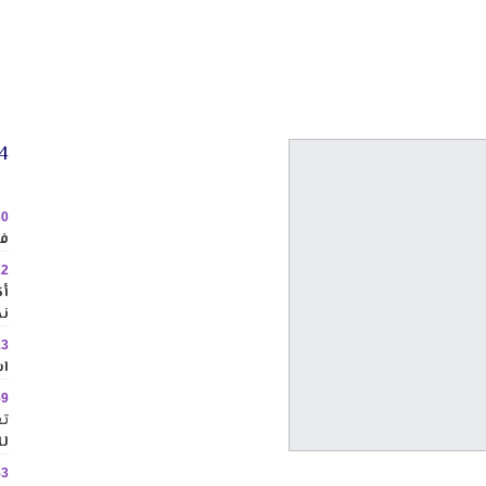
24 
30
في
22
نح
13
اس
59
تع
لل
53