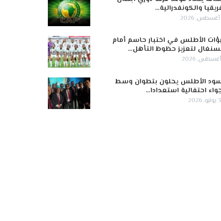
ريقيا والكونفدرالية…
ؤات الأطلس في اختبار حاسم أمام
سنغال لتعزيز حظوظ التأهل…
ود الأطلس يحلون بتطوان وسط
واء احتفالية استعدادا…
 2026