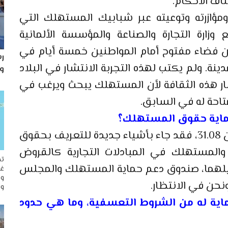
اف الأحكام.
مؤازرته وتوعيته عبر شبابيك المستهلك التي
ارك مع وزارة التجارة والصناعة والمؤسسة الألمانية
 عن فضاء مفتوح أمام المواطنين خمسة أيام في
رس
سبوع لتلقي الشكايات في حوالي 12 مدينة. ولم يكتب لهذه التجربة الانتشار في البلاد
و
شار هذه الثقافة لأن المستهلك يبحث ويرغب في
تاحة له في السابق.
حماية حقوق المستهلك؟
لا يجب اختزال الترسانة القانونية في قانون 31.08، فقد جاء بأشياء جديدة للتعريف بحقوق
والمستهلك في المبادلات التجارية كالقروض
تح
عيلهما، صندوق دعم حماية المستهلك والمجلس
غو
وم
وا
اية له من الشروط التعسفية، وما هي حدود