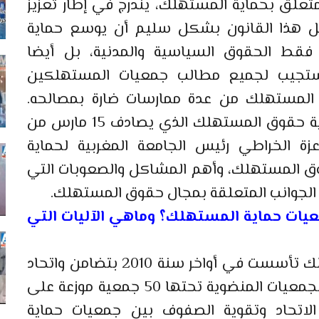
ماد المغرب القانون رقم 08 -31، المتعلق بحماية المستهلك، يندرج في إطار تعزيز
يل هذا القانون بشكل سليم أن يوسع حماية
قط الحقوق السياسية والمدنية، بل أيضا
ا يستجيب لجميع مطالب جمعيات المستهلكين
المستهلك من عدة ممارسات ضارة بمصالحه.
وبمناسبة الاحتفال باليوم العالمي لحماية حقوق المستهلك الذي يصادف 15 مارس من
زة الخراطي رئيس الجامعة المغربية لحماية
ق المستهلك، وأهم المشاكل والصعوبات التي
عيات حماية المستهلك؟ وماهي الآليات التي
الجامعة المغربية لحماية حقوق المستهلك تأسست في أواخر سنة 2010 بتضامن واتحاد
مجموعة من الجمعيات، والآن أصبح عدد الجمعيات المنضوية تحتها 50 جمعية موزعة على
 الاتحاد وتقوية الصفوف بين جمعيات حماية