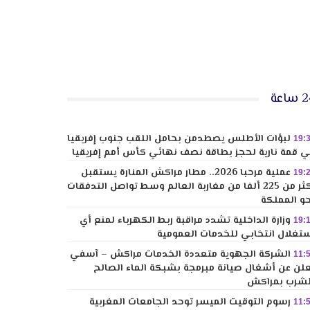
ساعة
لبؤات الأطلس يصطدمن بحامل اللقب جنوب إفريقيا
19:
 قمة نارية لحجز بطاقة نصف نهائي كأس أمم إفريقيا
عملية مرحبا 2026.. مطار مراكش المنارة يستقبل
19:
أكثر من 225 ألفا من مغاربة العالم وسط تواصل التدفقات
و المملكة
وزارة الداخلية تشدد مراقبة ربط الكهرباء لمنع أي
19:
تغلال انتخابي للخدمات العمومية
الشركة الجهوية متعددة الخدمات مراكش – آسفي
11:
لن عن أشغال صيانة مبرمجة بشبكة الماء الصالح
شرب بمراكش
رسوم التوقيت الميسر توحد الجامعات المغربية
11: