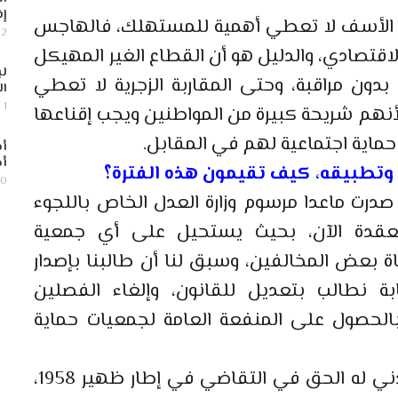
إف
مع الأسف لا تعطي أهمية للمستهلك، فالهاجس
2 أغسطس, 2026
قتصادي، والدليل هو أن القطاع الغير المهيكل
لب
بدون مراقبة، وحتى المقاربة الزجرية لا تعطي
ال
1 أغسطس, 2026
 لأنهم شريحة كبيرة من المواطنين ويجب إقناعها
 حماية اجتماعية لهم في المقابل.
أس
أج
30 يوليو,
صدرت ماعدا مرسوم وزارة العدل الخاص باللجوء
معقدة الآن، بحيث يستحيل على أي جمعية
عض المخالفين، وسبق لنا أن طالبنا بإصدار
ة نطالب بتعديل للقانون، وإلغاء الفصلين
الحصول على المنفعة العامة لجمعيات حماية
لا يعقل أن في المغرب هناك مجتمع مدني له الحق في التقاضي في إطار ظهير 1958،