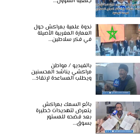
جمعية الشؤون…
ندوة علمية بمراكش حول
العمارة المغربية الأصيلة
في فكر سلاطين…
بالفيديو / مواطن
مراكشي يناشد المحسنين
ويطلب المساعدة لإنقاذ…
بائع السمك بمراكش
يتعرض لتهديدات خطيرة
بعد فضحه للمستور
بسوق…