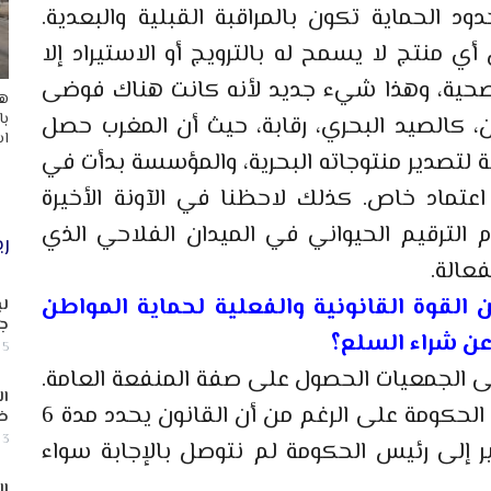
ود الحماية تكون بالمراقبة القبلية والبعدية.
أي منتج لا يسمح له بالترويج أو الاستيراد إلا
صحية، وهذا شيء جديد لأنه كانت هناك فوضى
هد
با
ن، كالصيد البحري، رقابة، حيث أن المغرب حصل
اس
ثقة من السوق الأوربية منذ 20 سنة لتصدير منتوجاته البحرية، والمؤسسة بدأت في
ماد خاص. كذلك لاحظنا في الآونة الأخيرة
 الترقيم الحيواني في الميدان الفلاحي الذي
ري
فعالة.
لقوة القانونية والفعلية لحماية المواطن
لب
جن
ن شراء السلع؟
5 أغسطس, 2026
3 هو اشتراطه على الجمعيات الحصول على صفة المنفعة العامة.
ال
وقد طالبنا مند 2009 بها ولازلنا ننتظر رد الحكومة على الرغم من أن القانون يحدد مدة 6
ض
3 أغسطس, 2026
ير إلى رئيس الحكومة لم نتوصل بالإجابة سواء
ال