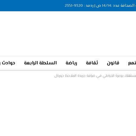
ة عدد :14/14 ص | ردمد : 9320-2351
مع
قانون
ثقافة
رياضة
السلطة الرابعة
حوادث و
مستهلك بوعزة الخراطي في ضيافة جريدة الملاحظ جورنال