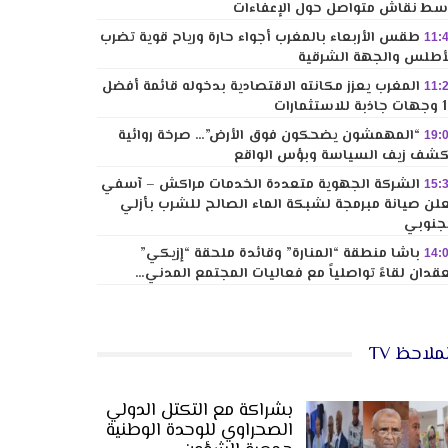
ط نقاش متواصل حول الإعفاءات
طقس الأربعاء بالمغرب أجواء حارة ورياح قوية تضرب
11:
أطلس والجهة الشرقية
المغرب يعزز مكانته الاقتصادية بدخوله قائمة أفضل
11:
لاستثمارات
“المهمشون يضحكون فوق الأرض”… صرخة روائية
19:
شف زيف السياسة وبؤس الواقع
الشركة الجهوية متعددة الخدمات مراكش – آسفي
15:
لن صيانة مبرمجة لشبكة الماء الصالح للشرب بأزلي
جنوبي
باشا منطقة “المنارة” وقائدة ملحقة “إزيكي”
14:
قدان لقاءً تواصلياً مع فعاليات المجتمع المدني…
ملاحظ TV
بشراكة مع التكتل الدولي
الصحراوي للوحدة الوطنية