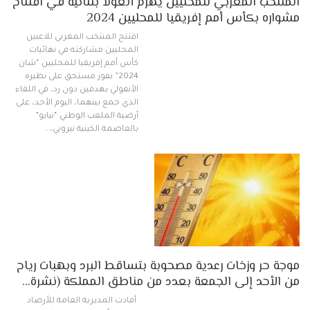
المنتخب المغربي للمحليين يهزم أنغولا بثنائية في افتتاح
مشواره بكأس أمم إفريقيا للمحليين 2024
افتتح المنتخب المغربي للاعبين
المحليين مشاركته في نهائيات
كأس أمم إفريقيا للمحليين “شان
2024” بفوز مستحق على نظيره
الأنغولي بهدفين دون رد، في اللقاء
الذي جمع بينهما، اليوم الأحد، على
أرضية الملعب الوطني “نيايو”
بالعاصمة الكينية نيروبي،…
موجة حر وزخات رعدية مصحوبة بتساقط البرد وبهبات رياح
من الأحد إلى الجمعة بعدد من مناطق المملكة (نشرة…
أفادت المديرية العامة للأرصاد