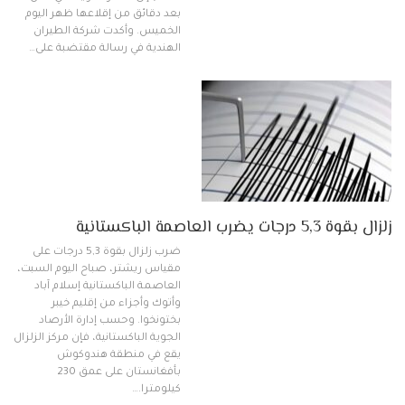
بعد دقائق من إقلاعها ظهر اليوم
الخميس. وأكدت شركة الطيران
الهندية في رسالة مقتضبة على…
زلزال بقوة 5,3 درجات يضرب العاصمة الباكستانية
ضرب زلزال بقوة 5,3 درجات على
مقياس ريشتر، صباح اليوم السبت،
العاصمة الباكستانية إسلام آباد
وأتوك وأجزاء من إقليم خيبر
بختونخوا. وحسب إدارة الأرصاد
الجوية الباكستانية، فإن مركز الزلزال
يقع في منطقة هندوكوش
بأفغانستان على عمق 230
كيلومترا.…