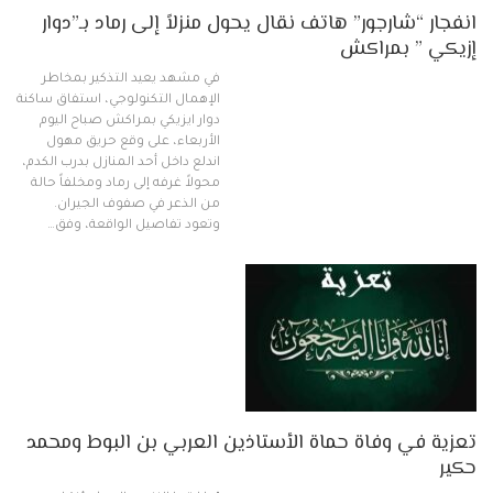
انفجار “شارجور” هاتف نقال يحول منزلاً إلى رماد بـ”دوار
إزيكي ” بمراكش
في مشهد يعيد التذكير بمخاطر
الإهمال التكنولوجي، استفاق ساكنة
دوار ايزيكي بمراكش صباح اليوم
الأربعاء، على وقع حريق مهول
اندلع داخل أحد المنازل بدرب الكدم،
محولاً غرفه إلى رماد ومخلفاً حالة
من الذعر في صفوف الجيران.
وتعود تفاصيل الواقعة، وفق…
تعزية في وفاة حماة الأستاذين العربي بن البوط ومحمد
حكير