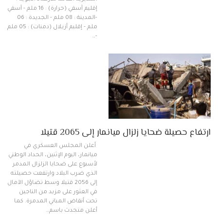
إقليم آسفي (حرارة) : 16 ملم - آسفي
-المدينة : 08 ملم - الجديدة : 06
ملم - إقليم أزيلال (دمنات) : 05 ملم
-…
ارتفاع حصيلة ضحايا زلزال ميانمار إلى 2065 قتيلا
أعلن المجلس العسكري في
ميانمار، اليوم الإثنين، الحداد الوطني
لأسبوع على ضحايا الزلزال المدمر
الذي ضرب البلاد وارتفعت حصيلته
إلى 2056 قتيلا وسط تضاؤل الآمال
في العثور على مزيد من الناجين
تحت أنقاض المباني المدمرة. كما
أعلن متحدث باسم…