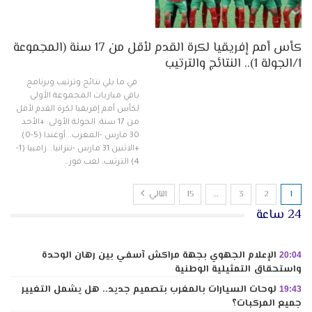
كأس أمم إفريقيا لكرة القدم لأقل من 17 سنة (المجموعة
1/الجولة 1).. النتائج والترتيب
في ما يلي نتائج وترتيب وبرنامج
باقي مباريات المجموعة الأولى
لكأس أمم إفريقيا لكرة القدم لأقل
من 17 سنة: الجولة الأولى: +الأحد
30 مارس -المغرب...أوغندا (5-0)
+الاثنين 31 مارس -تنزانيا...زامبيا (1-
4) الترتيب: لعب فوز…
1
2
3
…
15
التالي
24 ساعة
الإعلام الجهوي بجهة مراكش آسفي بين رهان الوحدة
20:04
واستحقاق التمثيلية الوطنية
لوحات السيارات بالمغرب بتصميم جديد.. هل يشمل التغيير
19:43
جميع المركبات؟