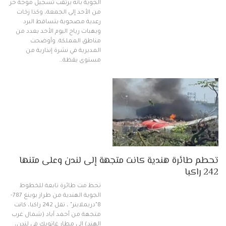
الجوية بأنه يرتقب تسجيل موجة حر
من الأحد إلى الجمعة، وكذا زخات
رعدية مصحوبة بتساقط البرد
وبهبات رياح اليوم الأحد بعدد من
مناطق المملكة. وأوضحت
المديرية في نشرة إنذارية من
مستوى يقظة…
تحطم طائرة هندية كانت متجهة إلى لندن وعلى متنها
242 راكبا
تحط مت طائرة تابعة للخطوط
الجوية الهندية من طراز بوينغ 787-
8"دريملاينر" ، تقل 242 راكبا، كانت
متجهة من أحمد آباد (شمال غرب
الهند) إلى مطار غاتويك في لندن،