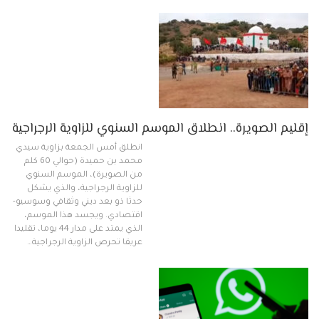
إقليم الصويرة.. انطلاق الموسم السنوي للزاوية الرجراجية
انطلق أمس الجمعة بزاوية سيدي
محمد بن حميدة (حوالي 60 كلم
من الصويرة)، الموسم السنوي
للزاوية الرجراجية، والذي يشكل
حدثا ذو بعد ديني وثقافي وسوسيو-
اقتصادي. ويجسد هذا الموسم،
الذي يمتد على مدار 44 يوما، تقليدا
عريقا تحرص الزاوية الرجراجية…