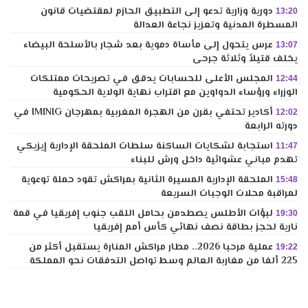
دورية وزارية تدعو إلى التطبيق الحازم لمقتضيات قانون
13:20
المسطرة المدنية وتعزيز نجاعة العدالة
عرس يتحول إلى مأساة دموية بعد شجار بالأسلحة البيضاء
13:07
يخلف قتيلاً وثلاثة جرحى
المجلس الأعلى للحسابات يدقق في تصريحات ممتلكات
12:44
الوزراء ورؤساء الدواوين مع اقتراب نهاية الولاية الحكومية
أكادير تحتفي بقرن من الهجرة المغربية بمهرجان IMINIG في
12:02
دورته الرابعة
استجابة لشكايات الساكنة سلطات الملحقة الإدارية إيزيكي
11:47
تهدم مباني عشوائية داخل ورش للبناء
الملحقة الإدارية المسيرة الثانية بمراكش تقود حملة توعوية
15:48
لمراقبة محلات الوجبات السريعة
لبؤات الأطلس يصطدمن بحامل اللقب جنوب إفريقيا في قمة
19:30
نارية لحجز بطاقة نصف نهائي كأس أمم إفريقيا
عملية مرحبا 2026.. مطار مراكش المنارة يستقبل أكثر من
19:22
225 ألفا من مغاربة العالم وسط تواصل التدفقات نحو المملكة