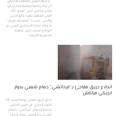
" يا ايتها النفس المطمئنة ارجعي
الى ربك راضية مرضية فادخلي في
عبادي وادخلي جنتي" صدق الله
العلي العظيم تلقينا ببالغ الحزن
والأسى بجريدة” الملاحظ جورنال”
نبأ وفاة حماة الأستاذين العربي بن
البوط و محمد حكير . وبهذه
المناسبة الأليمة…
اندلاع حريق مفاجئ بـ”فرناتشي” حمام شعبي بدوار
ايزيكي مراكش
اندلع حريق مفاجئ يومه السبت 04
اكتوبر الجاري، في الفرن الخاص
بتدفئة الحمام “فرناتشي” بحمام
الفن درب البوليسي بدوار ايزيكي