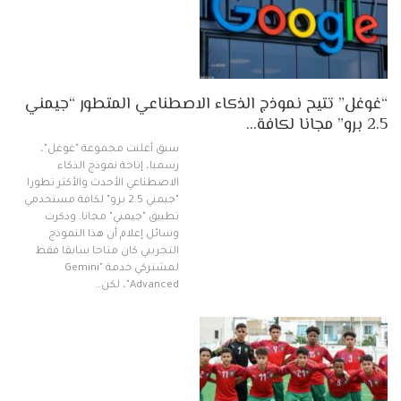
“غوغل” تتيح نموذج الذكاء الاصطناعي المتطور “جيمني
2.5 برو” مجانا لكافة…
سبق أعلنت مجموعة "غوغل"،
رسميا، إتاحة نموذج الذكاء
الاصطناعي الأحدث والأكثر تطورا
"جيمني 2.5 برو" لكافة مستخدمي
تطبيق "جيمني" مجانا. وذكرت
وسائل إعلام أن هذا النموذج
التجريبي كان متاحا سابقا فقط
لمشتركي خدمة "Gemini
Advanced"، لكن…