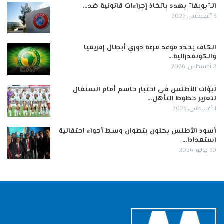
الـ”يويفا” يهدد باتخاذ إجراءات قانونية ضد…
3 أغسطس, 2026
الكاف يحدد موعد قرعة دوري أبطال إفريقيا
والكونفدرالية…
2 أغسطس, 2026
لبؤات الأطلس في اختبار حاسم أمام السنغال
لتعزيز حظوظ التأهل…
1 أغسطس, 2026
أسود الأطلس يحلون بتطوان وسط أجواء احتفالية
استعدادا…
30 يوليو, 2026