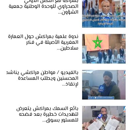
بشراكة مع التكتل الدولي
الصحراوي للوحدة الوطنية جمعية
الشؤون…
ندوة علمية بمراكش حول العمارة
المغربية الأصيلة في فكر
سلاطين…
بالفيديو / مواطن مراكشي يناشد
المحسنين ويطلب المساعدة
لإنقاذ…
بائع السمك بمراكش يتعرض
لتهديدات خطيرة بعد فضحه
للمستور بسوق…