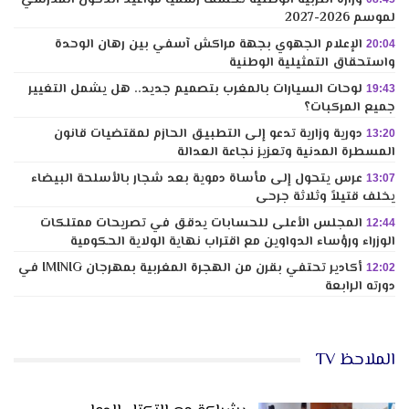
لموسم 2026-2027
الإعلام الجهوي بجهة مراكش آسفي بين رهان الوحدة
20:04
واستحقاق التمثيلية الوطنية
لوحات السيارات بالمغرب بتصميم جديد.. هل يشمل التغيير
19:43
جميع المركبات؟
دورية وزارية تدعو إلى التطبيق الحازم لمقتضيات قانون
13:20
المسطرة المدنية وتعزيز نجاعة العدالة
عرس يتحول إلى مأساة دموية بعد شجار بالأسلحة البيضاء
13:07
يخلف قتيلاً وثلاثة جرحى
المجلس الأعلى للحسابات يدقق في تصريحات ممتلكات
12:44
الوزراء ورؤساء الدواوين مع اقتراب نهاية الولاية الحكومية
أكادير تحتفي بقرن من الهجرة المغربية بمهرجان IMINIG في
12:02
دورته الرابعة
الملاحظ TV