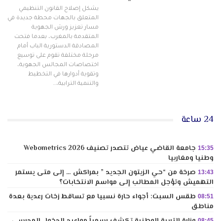
يشكل إصلاح القانون التنظيمي
المتعلق بالجهات محطة جديدة في
مسار تعزيز ورش الجهوية
المتقدمة بالمغرب، بعدما فتحت
المصادقة الدستورية الباب أمام
مرحلة مختلفة تقوم على توسيع
اختصاصات المجالس الجهوية،
وتقوية أدوارها في التخطيط
والتنمية الترابية،…
24 ساعة
جامعة القاضي عياض تتصدر تصنيف Webometrics 2026
15:35
وطنيا ومغاربيا
صرخة من “حي الزيتون الجديد ” بمراكش … إلى متى يستمر
13:43
التهميش وتؤجل المطالب إلى مواسم الانتخابات؟
طقس السبت: أجواء حارة نسبيا مع تساقط زخات رعدية بعدة
08:51
مناطق
وزارة التربية الوطنية تكشف رسمياً مواعيد الدخول المدرسي
08:45