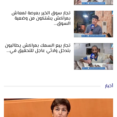
تجار سوق الخير بعرصة لمعاش
بمراكش يشتكون من وضعية
السوق…
تجار بيع السمك بمراكش يطالبون
بتدخل ولائي عاجل للتحقيق في…
أخبار