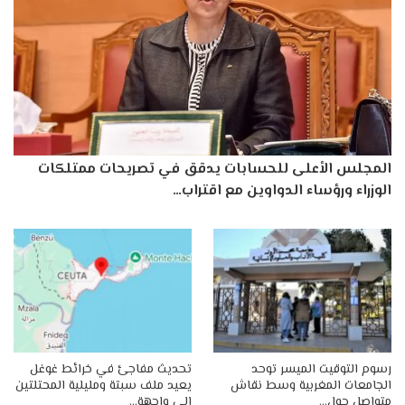
المجلس الأعلى للحسابات يدقق في تصريحات ممتلكات
الوزراء ورؤساء الدواوين مع اقتراب…
رسوم التوقيت الميسر توحد
تحديث مفاجئ في خرائط غوغل
الجامعات المغربية وسط نقاش
يعيد ملف سبتة ومليلية المحتلتين
متواصل حول…
إلى واجهة…