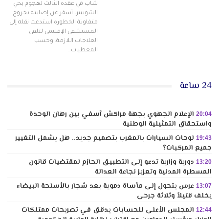
شاب في عقده الثالث لهجوم بحي
الشويبير، أسفر عن إصابته بجروح
متفاوتة الخطورة استدعت نقله إلى
المستشفى الإقليمي لتلقي
العلاجات اللازمة. وحسب
المعطيات…
24 ساعة
الإعلام الجهوي بجهة مراكش آسفي بين رهان الوحدة
20:04
واستحقاق التمثيلية الوطنية
لوحات السيارات بالمغرب بتصميم جديد.. هل يشمل التغيير
19:43
جميع المركبات؟
دورية وزارية تدعو إلى التطبيق الحازم لمقتضيات قانون
13:20
المسطرة المدنية وتعزيز نجاعة العدالة
عرس يتحول إلى مأساة دموية بعد شجار بالأسلحة البيضاء
13:07
يخلف قتيلاً وثلاثة جرحى
المجلس الأعلى للحسابات يدقق في تصريحات ممتلكات
12:44