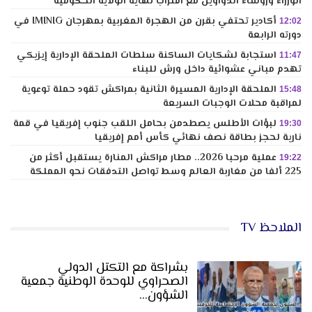
الوزراء ورؤساء الدواوين مع اقتراب نهاية الولاية الحكومية
أكادير تحتفي بقرن من الهجرة المغربية بمهرجان IMINIG في
12:02
دورته الرابعة
استجابة لشكايات الساكنة سلطات الملحقة الإدارية إيزيكي
11:47
تهدم مباني عشوائية داخل ورش للبناء
الملحقة الإدارية المسيرة الثانية بمراكش تقود حملة توعوية
15:48
لمراقبة محلات الوجبات السريعة
لبؤات الأطلس يصطدمن بحامل اللقب جنوب إفريقيا في قمة
19:30
نارية لحجز بطاقة نصف نهائي كأس أمم إفريقيا
عملية مرحبا 2026.. مطار مراكش المنارة يستقبل أكثر من
19:22
225 ألفا من مغاربة العالم وسط تواصل التدفقات نحو المملكة
الملاحظ TV
بشراكة مع التكتل الدولي
الصحراوي للوحدة الوطنية جمعية
الشؤون…