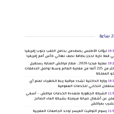
ساعة
لبؤات الأطلس يصطدمن بحامل اللقب جنوب إفريقيا
19:
 قمة نارية لحجز بطاقة نصف نهائي كأس أمم إفريقيا
عملية مرحبا 2026.. مطار مراكش المنارة يستقبل
19:
أكثر من 225 ألفا من مغاربة العالم وسط تواصل التدفقات
و المملكة
وزارة الداخلية تشدد مراقبة ربط الكهرباء لمنع أي
19:
تغلال انتخابي للخدمات العمومية
الشركة الجهوية متعددة الخدمات مراكش – آسفي
11:
لن عن أشغال صيانة مبرمجة بشبكة الماء الصالح
شرب بمراكش
رسوم التوقيت الميسر توحد الجامعات المغربية
11: