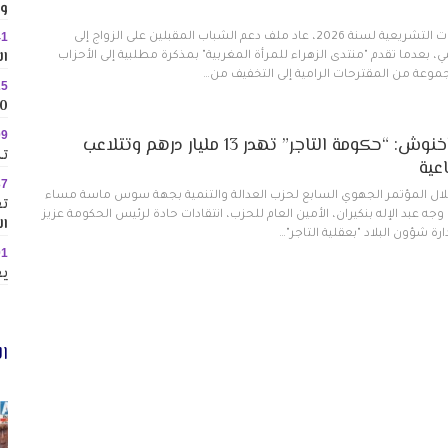
وس
41
مع اقتراب الاستحقاقات التشريعية لسنة 2026، عاد ملف دعم الشباب المقبلين على الزواج إلى
ال
 بعدما تقدم "منتدى الزهراء للمرأة المغربية" بمذكرة مطلبية إلى الأحزاب
وعة من المقترحات الرامية إلى التخفيف من…
25
10 وجهات جاذبة ل
09
بنكيران يهاجم أخنوش: “حكومة التاجر” تهدر 13 مليار درهم وتتلاعب
تك
اعية
37
لال المؤتمر الجهوي السابع لحزب العدالة والتنمية بجهة سوس ماسة مساء
تع
لجاري، وجه عبد الإله بنكيران، الأمين العام للحزب، انتقادات حادة لرئيس الحكومة عزيز
ال
ارة شؤون البلاد "بعقلية التاجر"…
01
يع
ال