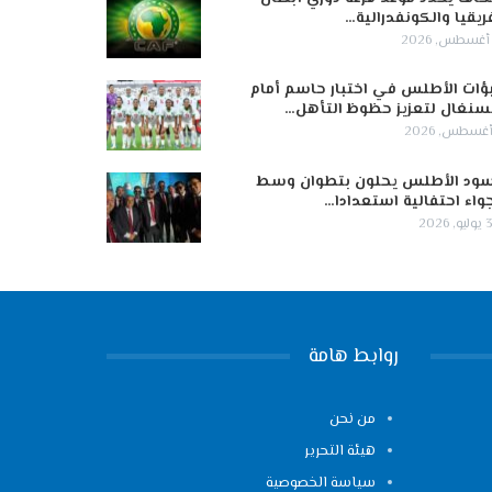
ريقيا والكونفدرالية…
ؤات الأطلس في اختبار حاسم أمام
سنغال لتعزيز حظوظ التأهل…
ود الأطلس يحلون بتطوان وسط
واء احتفالية استعدادا…
 2026
روابط هامة
من نحن
هيئة التحرير
سياسة الخصوصية