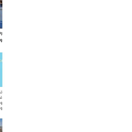
رس
و
تح
غو
وم
وا