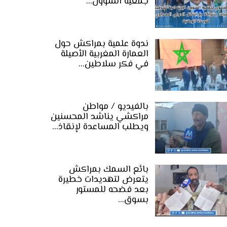
جمعية الشؤون…
ندوة علمية بمراكش حول
العمارة المغربية الأصيلة
في فكر سلاطين…
بالفيديو / مواطن
مراكشي يناشد المحسنين
ويطلب المساعدة لإنقاذ…
بائع السمك بمراكش
يتعرض لتهديدات خطيرة
بعد فضحه للمستور
بسوق…