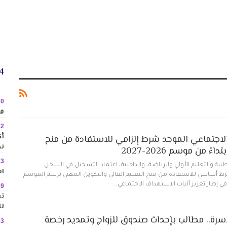
24 
30
في
22
الاجتماعي الموحد شرط إلزامي للاستفادة من منح
نح
ءً من موسم 2026-2027
13
لوطنية والتعليم الأولي والرياضة، والداخلية، اعتماد التسجيل في السجل
اس
ط أساسي للاستفادة من منح التعليم العالي والتكوين المهني برسم الموسم
59
تع
لل
سرة.. مطالب بإحداث صندوق للزواج وتمديد رخصة
53