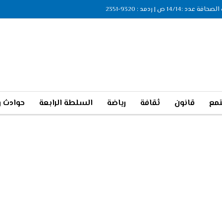
ة عدد :14/14 ص | ردمد : 9320-2351
مع
قانون
ثقافة
رياضة
السلطة الرابعة
حوادث و