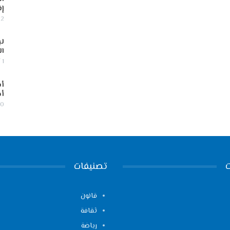
إف
2 أغسطس, 2026
لب
ال
1 أغسطس, 2026
أس
أج
30 يوليو,
تصنيفات
قانون
ثقافة
رياضة