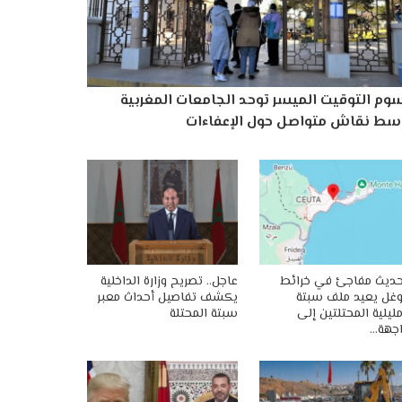
وم التوقيت الميسر توحد الجامعات المغربية
سط نقاش متواصل حول الإعفاءات
ديث مفاجئ في خرائط
عاجل.. تصريح وزارة الداخلية
غل يعيد ملف سبتة
يكشف تفاصيل أحداث معبر
ليلية المحتلتين إلى
سبتة المحتلة
جهة…