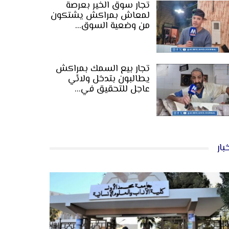
تجار سوق الخير بعرصة
لمعاش بمراكش يشتكون
من وضعية السوق…
تجار بيع السمك بمراكش
يطالبون بتدخل ولائي
عاجل للتحقيق في…
بار