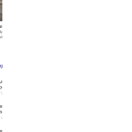
هد
با
اس
ري
لب
جن
5 أغسطس, 2026
ال
ض
3 أغسطس, 2026
ال