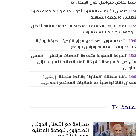
ط نقاش متواصل حول الإعفاءات
طقس الأربعاء بالمغرب أجواء حارة ورياح قوية تضرب
11:
أطلس والجهة الشرقية
المغرب يعزز مكانته الاقتصادية بدخوله قائمة أفضل
11:
لاستثمارات
“المهمشون يضحكون فوق الأرض”… صرخة روائية
19:
شف زيف السياسة وبؤس الواقع
الشركة الجهوية متعددة الخدمات مراكش – آسفي
15:
لن صيانة مبرمجة لشبكة الماء الصالح للشرب بأزلي
جنوبي
باشا منطقة “المنارة” وقائدة ملحقة “إزيكي”
14:
قدان لقاءً تواصلياً مع فعاليات المجتمع المدني…
ملاحظ TV
بشراكة مع التكتل الدولي
الصحراوي للوحدة الوطنية