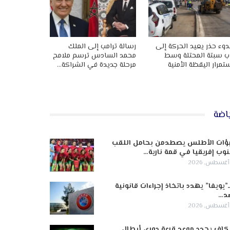
وء حذر يعيد الحركة إلى
رسالة ترامب إلى الملك
ب سبتة المحتلة وسط
محمد السادس ترسم ملامح
تمرار اليقظة الأمنية
مرحلة جديدة في الشراكة…
اضة
ؤات الأطلس يصطدمن بحامل اللقب
وب إفريقيا في قمة نارية…
ـ”يويفا” يهدد باتخاذ إجراءات قانونية
د…
كاف يحدد موعد قرعة دوري أبطال