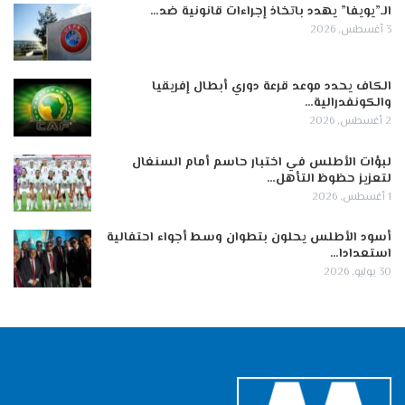
الـ”يويفا” يهدد باتخاذ إجراءات قانونية ضد…
3 أغسطس, 2026
الكاف يحدد موعد قرعة دوري أبطال إفريقيا
والكونفدرالية…
2 أغسطس, 2026
لبؤات الأطلس في اختبار حاسم أمام السنغال
لتعزيز حظوظ التأهل…
1 أغسطس, 2026
أسود الأطلس يحلون بتطوان وسط أجواء احتفالية
استعدادا…
30 يوليو, 2026