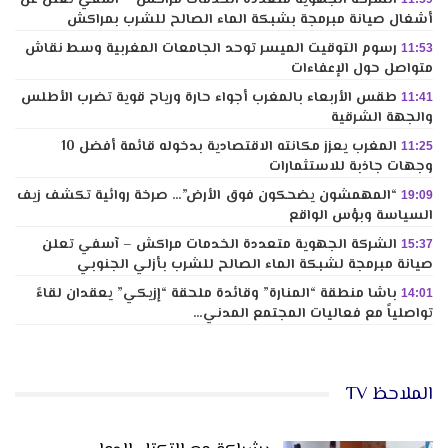
أشغال صيانة مبرمجة بشبكة الماء الصالح للشرب بمراكش
رسوم التوقيت الميسر توحد الجامعات المغربية وسط نقاش
11:53
متواصل حول الإعفاءات
طقس الأربعاء بالمغرب أجواء حارة ورياح قوية تضرب الأطلس
11:41
والجهة الشرقية
المغرب يعزز مكانته الاقتصادية بدخوله قائمة أفضل 10
11:25
وجهات جاذبة للاستثمارات
“المهمشون يضحكون فوق الأرض”… صرخة روائية تكشف زيف
19:09
السياسة وبؤس الواقع
الشركة الجهوية متعددة الخدمات مراكش – آسفي تعلن
15:37
صيانة مبرمجة لشبكة الماء الصالح للشرب بأزلي الجنوبي
باشا منطقة “المنارة” وقائدة ملحقة “إزيكي” يعقدان لقاءً
14:01
تواصلياً مع فعاليات المجتمع المدني…
الملاحظ TV