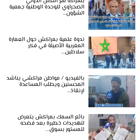
بشراكة مع التكتل الدولي
الصحراوي للوحدة الوطنية جمعية
الشؤون…
ندوة علمية بمراكش حول العمارة
المغربية الأصيلة في فكر
سلاطين…
بالفيديو / مواطن مراكشي يناشد
المحسنين ويطلب المساعدة
لإنقاذ…
بائع السمك بمراكش يتعرض
لتهديدات خطيرة بعد فضحه
للمستور بسوق…