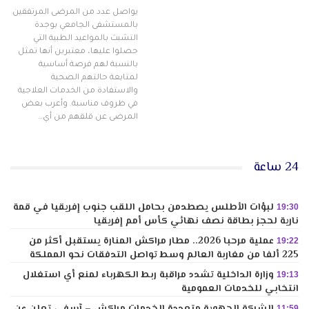
يواصل عدد من المرضى المرتفقين
بالمستشفى الجامعي بوجدة
التشبث بالمواعيد الطبية التي
حصلوا عليها، معتبرين أنها تمثل
بالنسبة لهم فرصة أساسية
لمتابعة حالتهم الصحية
والاستفادة من الخدمات العلاجية
في ظروف مناسبة. وأعرب بعض
المرضى عن قلقهم من أي…
24 ساعة
لبؤات الأطلس يصطدمن بحامل اللقب جنوب إفريقيا في قمة
19:30
نارية لحجز بطاقة نصف نهائي كأس أمم إفريقيا
عملية مرحبا 2026.. مطار مراكش المنارة يستقبل أكثر من
19:22
225 ألفا من مغاربة العالم وسط تواصل التدفقات نحو المملكة
وزارة الداخلية تشدد مراقبة ربط الكهرباء لمنع أي استغلال
19:13
انتخابي للخدمات العمومية
الشركة الجهوية متعددة الخدمات مراكش – آسفي تعلن عن
11:59