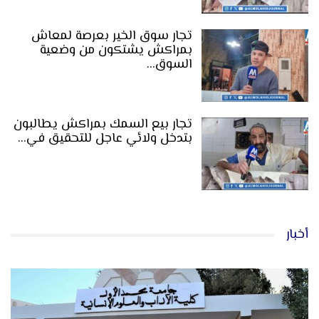
تجار سوق الخير بعرصة لمعاش
بمراكش يشتكون من وضعية
السوق…
تجار بيع السمك بمراكش يطالبون
بتدخل ولائي عاجل للتحقيق في…
أخبار