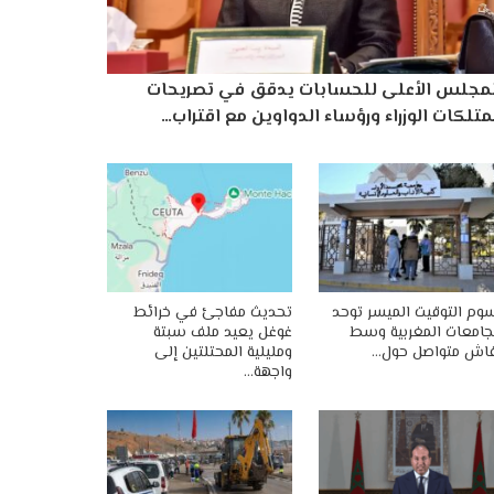
لمجلس الأعلى للحسابات يدقق في تصريحات
تلكات الوزراء ورؤساء الدواوين مع اقتراب…
وم التوقيت الميسر توحد
تحديث مفاجئ في خرائط
جامعات المغربية وسط
غوغل يعيد ملف سبتة
اش متواصل حول…
ومليلية المحتلتين إلى
واجهة…