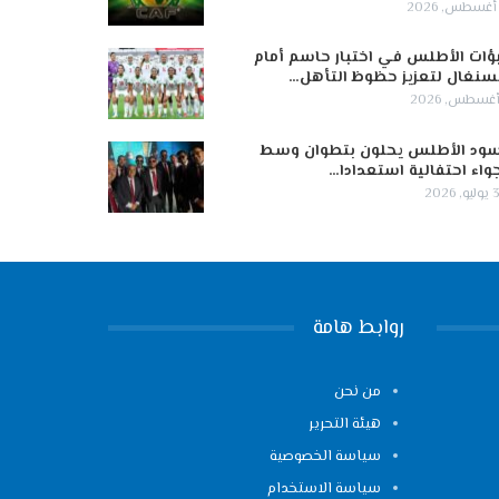
ؤات الأطلس في اختبار حاسم أمام
سنغال لتعزيز حظوظ التأهل…
ود الأطلس يحلون بتطوان وسط
واء احتفالية استعدادا…
 2026
روابط هامة
من نحن
هيئة التحرير
سياسة الخصوصية
سياسة الاستخدام