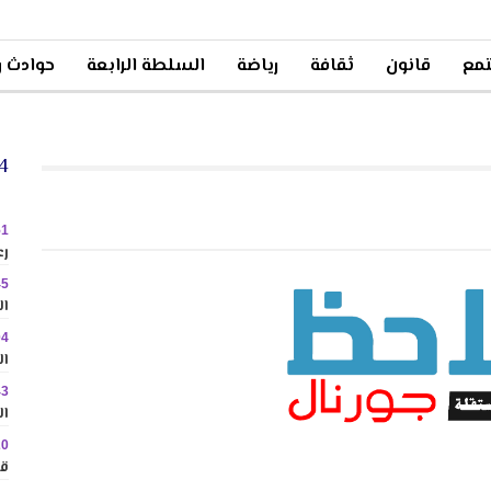
مع
قانون
ثقافة
رياضة
السلطة الرابعة
حوادث و
24 
51
رع
45
ال
04
ال
43
ال
20
قا