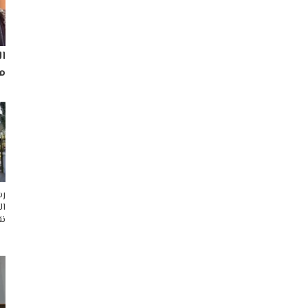
ا
مم
رس
ال
نق