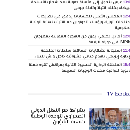
عرس يتحول إلى مأساة دموية بعد شجار بالأسلحة
13:
بيضاء يخلف قتيلاً وثلاثة جرحى
المجلس الأعلى للحسابات يدقق في تصريحات
12:
تلكات الوزراء ورؤساء الدواوين مع اقتراب نهاية الولاية
حكومية
أكادير تحتفي بقرن من الهجرة المغربية بمهرجان
12:
I في دورته الرابعة
استجابة لشكايات الساكنة سلطات الملحقة
11:
إدارية إيزيكي تهدم مباني عشوائية داخل ورش للبناء
الملحقة الإدارية المسيرة الثانية بمراكش تقود حملة
15:
عوية لمراقبة محلات الوجبات السريعة
ملاحظ TV
بشراكة مع التكتل الدولي
الصحراوي للوحدة الوطنية
جمعية الشؤون…