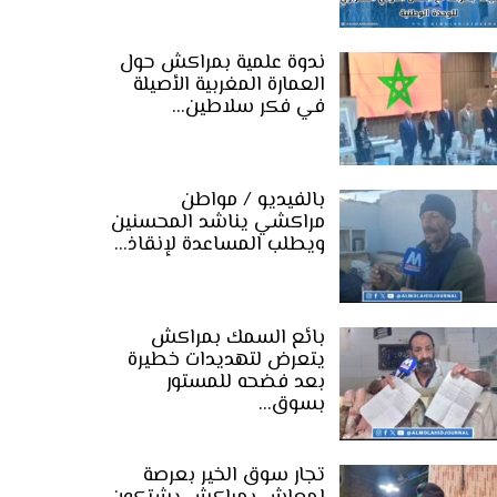
ندوة علمية بمراكش حول
العمارة المغربية الأصيلة
في فكر سلاطين…
بالفيديو / مواطن
مراكشي يناشد المحسنين
ويطلب المساعدة لإنقاذ…
بائع السمك بمراكش
يتعرض لتهديدات خطيرة
بعد فضحه للمستور
بسوق…
تجار سوق الخير بعرصة