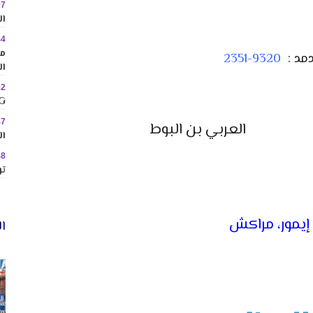
07
ال
44
مم
دمد :
9320-2351
ال
02
MINIG
47
العربي بن البوط
ال
48
تو
 إيمور، مراكش
ال