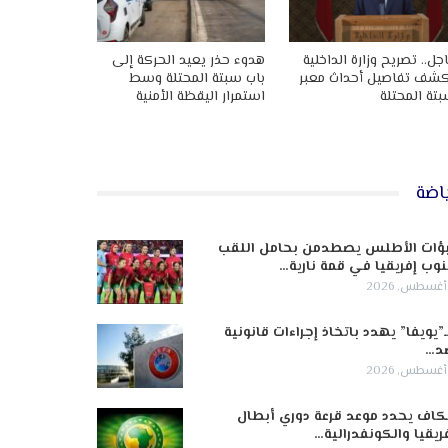
جل.. تصريح وزارة الداخلية
هدوء حذر يعيد الحركة إلى
شف تفاصيل أحداث معبر
باب سبتة المحتلة وسط
تة المحتلة
استمرار اليقظة الأمنية
اضة
ؤات الأطلس يصطدمن بحامل اللقب
وب إفريقيا في قمة نارية…
ـ”يويفا” يهدد باتخاذ إجراءات قانونية
د…
كاف يحدد موعد قرعة دوري أبطال
ريقيا والكونفدرالية…