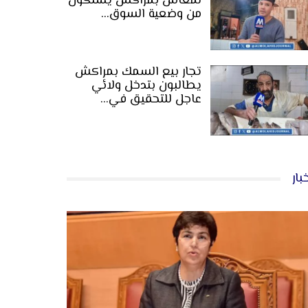
لمعاش بمراكش يشتكون
من وضعية السوق…
تجار بيع السمك بمراكش
يطالبون بتدخل ولائي
عاجل للتحقيق في…
بار