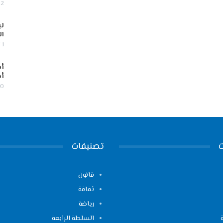
2 أغسطس, 2026
لب
ال
1 أغسطس, 2026
أس
أج
30 يوليو,
تصنيفات
قانون
ثقافة
رياضة
السلطة الرابعة