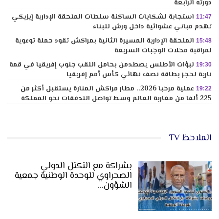
دورته الرابعة
استجابة لشكايات الساكنة سلطات الملحقة الإدارية إيزيكي
11:47
تهدم مباني عشوائية داخل ورش للبناء
الملحقة الإدارية المسيرة الثانية بمراكش تقود حملة توعوية
15:48
لمراقبة محلات الوجبات السريعة
لبؤات الأطلس يصطدمن بحامل اللقب جنوب إفريقيا في قمة
19:30
نارية لحجز بطاقة نصف نهائي كأس أمم إفريقيا
عملية مرحبا 2026.. مطار مراكش المنارة يستقبل أكثر من
19:22
225 ألفا من مغاربة العالم وسط تواصل التدفقات نحو المملكة
الملاحظ TV
بشراكة مع التكتل الدولي
الصحراوي للوحدة الوطنية جمعية
الشؤون…