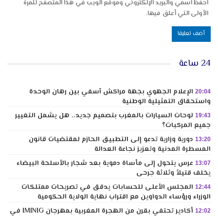
احفظ اسمي والبريد الإلكتروني وموقع الويب في هذا المتصفح للمرة
الأولى التي أعلق فيها.
24 ساعة
الإعلام الجهوي بجهة مراكش آسفي بين رهان الوحدة
20:04
واستحقاق التمثيلية الوطنية
لوحات السيارات بالمغرب بتصميم جديد.. هل يشمل التغيير
19:43
جميع المركبات؟
دورية وزارية تدعو إلى التطبيق الحازم لمقتضيات قانون
13:20
المسطرة المدنية وتعزيز نجاعة العدالة
عرس يتحول إلى مأساة دموية بعد شجار بالأسلحة البيضاء
13:07
يخلف قتيلاً وثلاثة جرحى
المجلس الأعلى للحسابات يدقق في تصريحات ممتلكات
12:44
الوزراء ورؤساء الدواوين مع اقتراب نهاية الولاية الحكومية
أكادير تحتفي بقرن من الهجرة المغربية بمهرجان IMINIG في
12:02