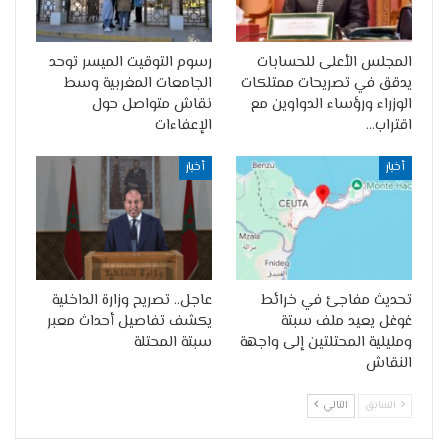
المجلس الأعلى للحسابات
رسوم التوقيت الميسر توحد
يدقق في تصريحات ممتلكات
الجامعات المغربية وسط
الوزراء ورؤساء الدواوين مع
نقاش متواصل حول
اقتراب…
الإعفاءات
أخبار
أخبار
تحديث مفاجئ في خرائط
عاجل.. تصريح وزارة الداخلية
غوغل يعيد ملف سبتة
يكشف تفاصيل أحداث معبر
ومليلية المحتلتين إلى واجهة
سبتة المحتلة
النقاش
السابق
التالي