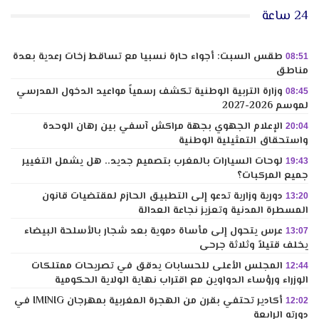
24 ساعة
طقس السبت: أجواء حارة نسبيا مع تساقط زخات رعدية بعدة
08:51
مناطق
وزارة التربية الوطنية تكشف رسمياً مواعيد الدخول المدرسي
08:45
لموسم 2026-2027
الإعلام الجهوي بجهة مراكش آسفي بين رهان الوحدة
20:04
واستحقاق التمثيلية الوطنية
لوحات السيارات بالمغرب بتصميم جديد.. هل يشمل التغيير
19:43
جميع المركبات؟
دورية وزارية تدعو إلى التطبيق الحازم لمقتضيات قانون
13:20
المسطرة المدنية وتعزيز نجاعة العدالة
عرس يتحول إلى مأساة دموية بعد شجار بالأسلحة البيضاء
13:07
يخلف قتيلاً وثلاثة جرحى
المجلس الأعلى للحسابات يدقق في تصريحات ممتلكات
12:44
الوزراء ورؤساء الدواوين مع اقتراب نهاية الولاية الحكومية
أكادير تحتفي بقرن من الهجرة المغربية بمهرجان IMINIG في
12:02
دورته الرابعة