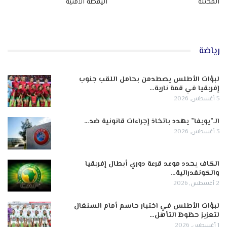
المحتلة
اليقظة الأمنية
رياضة
لبؤات الأطلس يصطدمن بحامل اللقب جنوب
إفريقيا في قمة نارية…
5 أغسطس, 2026
الـ”يويفا” يهدد باتخاذ إجراءات قانونية ضد…
3 أغسطس, 2026
الكاف يحدد موعد قرعة دوري أبطال إفريقيا
والكونفدرالية…
2 أغسطس, 2026
لبؤات الأطلس في اختبار حاسم أمام السنغال
لتعزيز حظوظ التأهل…
1 أغسطس, 2026