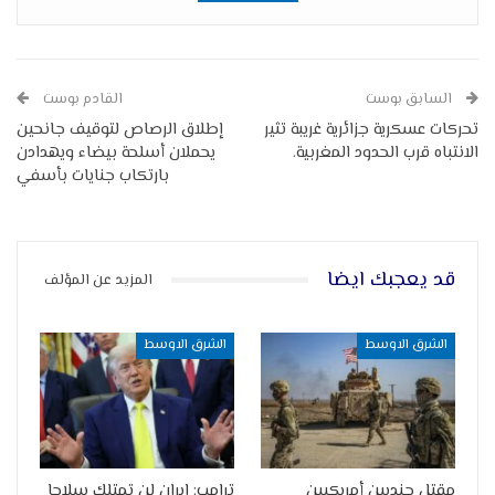
السابق بوست
القادم بوست
تحركات عسكرية جزائرية غريبة تثير
إطلاق الرصاص لتوقيف جانحين
الانتباه قرب الحدود المغربية.
يحملان أسلحة بيضاء ويهدادن
بارتكاب جنايات بأسفي
قد يعجبك ايضا
المزيد عن المؤلف
الشرق الاوسط
الشرق الاوسط
مقتل جنديين أمريكيين
ترامب: إيران لن تمتلك سلاحا