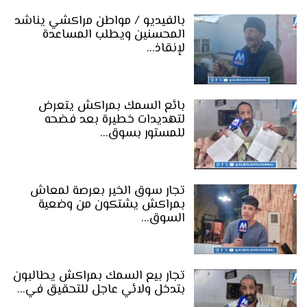
بالفيديو / مواطن مراكشي يناشد
المحسنين ويطلب المساعدة
لإنقاذ…
بائع السمك بمراكش يتعرض
لتهديدات خطيرة بعد فضحه
للمستور بسوق…
تجار سوق الخير بعرصة لمعاش
بمراكش يشتكون من وضعية
السوق…
تجار بيع السمك بمراكش يطالبون
بتدخل ولائي عاجل للتحقيق في…