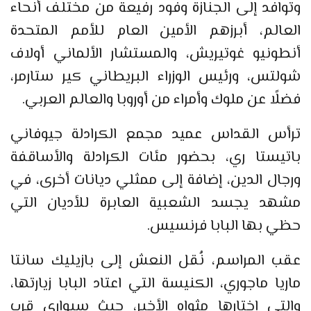
وتوافد إلى الجنازة وفود رفيعة من مختلف أنحاء
العالم، أبرزهم الأمين العام للأمم المتحدة
أنطونيو غوتيريش، والمستشار الألماني أولاف
شولتس، ورئيس الوزراء البريطاني كير ستارمر،
فضلًا عن ملوك وأمراء من أوروبا والعالم العربي.
ترأس القداس عميد مجمع الكرادلة جيوفاني
باتيستا ري، بحضور مئات الكرادلة والأساقفة
ورجال الدين، إضافة إلى ممثلي ديانات أخرى، في
مشهد يجسد الشعبية العابرة للأديان التي
حظي بها البابا فرنسيس.
عقب المراسم، نُقل النعش إلى بازيليك سانتا
ماريا ماجوري، الكنيسة التي اعتاد البابا زيارتها،
والتي اختارها مثواه الأخير، حيث سيوارى قرب