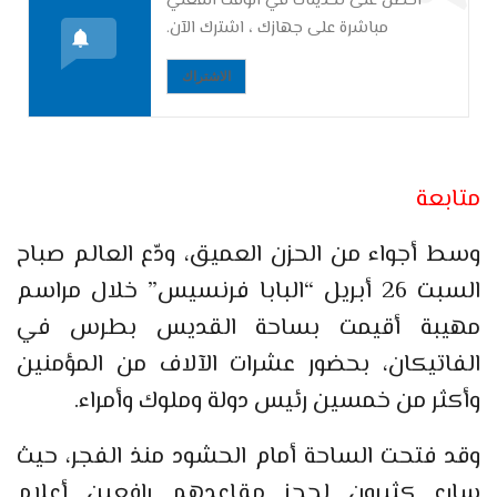
احصل على تحديثات في الوقت الفعلي
مباشرة على جهازك ، اشترك الآن.
الاشتراك
متابعة
وسط أجواء من الحزن العميق، ودّع العالم صباح
السبت 26 أبريل “البابا فرنسيس” خلال مراسم
مهيبة أقيمت بساحة القديس بطرس في
الفاتيكان، بحضور عشرات الآلاف من المؤمنين
وأكثر من خمسين رئيس دولة وملوك وأمراء.
وقد فتحت الساحة أمام الحشود منذ الفجر، حيث
سارع كثيرون لحجز مقاعدهم رافعين أعلام