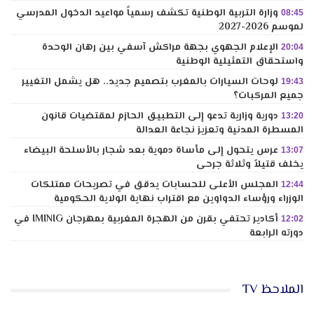
وزارة التربية الوطنية تكشف رسمياً مواعيد الدخول المدرسي
08:45
لموسم 2026-2027
الإعلام الجهوي بجهة مراكش آسفي بين رهان الوحدة
20:04
واستحقاق التمثيلية الوطنية
لوحات السيارات بالمغرب بتصميم جديد.. هل يشمل التغيير
19:43
جميع المركبات؟
دورية وزارية تدعو إلى التطبيق الحازم لمقتضيات قانون
13:20
المسطرة المدنية وتعزيز نجاعة العدالة
عرس يتحول إلى مأساة دموية بعد شجار بالأسلحة البيضاء
13:07
يخلف قتيلاً وثلاثة جرحى
المجلس الأعلى للحسابات يدقق في تصريحات ممتلكات
12:44
الوزراء ورؤساء الدواوين مع اقتراب نهاية الولاية الحكومية
أكادير تحتفي بقرن من الهجرة المغربية بمهرجان IMINIG في
12:02
دورته الرابعة
الملاحظ TV