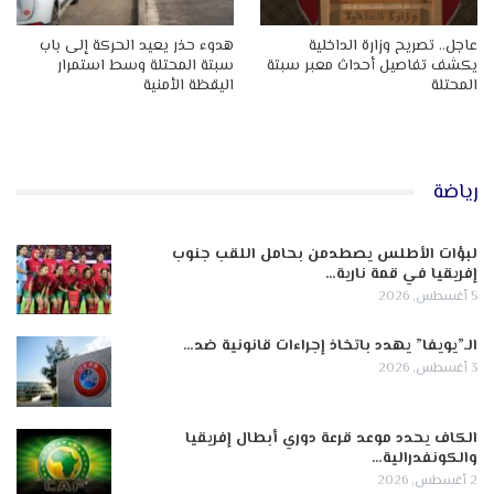
عاجل.. تصريح وزارة الداخلية
هدوء حذر يعيد الحركة إلى باب
يكشف تفاصيل أحداث معبر سبتة
سبتة المحتلة وسط استمرار
المحتلة
اليقظة الأمنية
رياضة
لبؤات الأطلس يصطدمن بحامل اللقب جنوب
إفريقيا في قمة نارية…
5 أغسطس, 2026
الـ”يويفا” يهدد باتخاذ إجراءات قانونية ضد…
3 أغسطس, 2026
الكاف يحدد موعد قرعة دوري أبطال إفريقيا
والكونفدرالية…
2 أغسطس, 2026