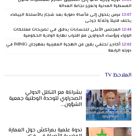
دورية وزارية تدعو إلى التطبيق الحازم لمقتضيات قانون
المسطرة المدنية وتعزيز نجاعة العدالة
عرس يتحول إلى مأساة دموية بعد شجار بالأسلحة البيضاء
13:07
يخلف قتيلاً وثلاثة جرحى
المجلس الأعلى للحسابات يدقق في تصريحات ممتلكات
12:44
الوزراء ورؤساء الدواوين مع اقتراب نهاية الولاية الحكومية
أكادير تحتفي بقرن من الهجرة المغربية بمهرجان IMINIG في
12:02
دورته الرابعة
الملاحظ TV
بشراكة مع التكتل الدولي
الصحراوي للوحدة الوطنية جمعية
الشؤون…
ندوة علمية بمراكش حول العمارة