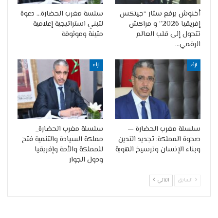
أخنوش يرفع ستار “جيتكس
سلسة مغرب الحضارة… دعوة
إفريقيا 2026” و مراكش
لتبني استراتيجية إعلامية
تتحول إلى قلب العالم
متينة وموثوقة
الرقمي…
آراء
آراء
سلسلة مغرب الحضارة —
سلسلة مغرب الحضارة_
صحوة المملكة: تجديد التدين
مملكة السيادة والتنمية فتح
وبناء الإنسان وترسيخ الهوية
للمملكة والأمة وإفريقيا
ودول الجوار
السابق
التالي