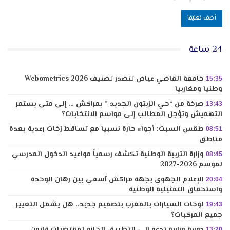
24 ساعة
جامعة القاضي عياض تتصدر تصنيف Webometrics 2026
15:35
وطنيا ومغاربيا
صرخة من “حي الزيتون الجديد ” بمراكش … إلى متى يستمر
13:43
التهميش وتؤجل المطالب إلى مواسم الانتخابات؟
طقس السبت: أجواء حارة نسبيا مع تساقط زخات رعدية بعدة
08:51
مناطق
وزارة التربية الوطنية تكشف رسمياً مواعيد الدخول المدرسي
08:45
لموسم 2026-2027
الإعلام الجهوي بجهة مراكش آسفي بين رهان الوحدة
20:04
واستحقاق التمثيلية الوطنية
لوحات السيارات بالمغرب بتصميم جديد.. هل يشمل التغيير
19:43
جميع المركبات؟
13:20