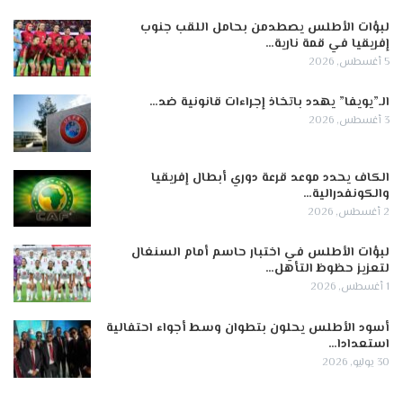
لبؤات الأطلس يصطدمن بحامل اللقب جنوب
إفريقيا في قمة نارية…
5 أغسطس, 2026
الـ”يويفا” يهدد باتخاذ إجراءات قانونية ضد…
3 أغسطس, 2026
الكاف يحدد موعد قرعة دوري أبطال إفريقيا
والكونفدرالية…
2 أغسطس, 2026
لبؤات الأطلس في اختبار حاسم أمام السنغال
لتعزيز حظوظ التأهل…
1 أغسطس, 2026
أسود الأطلس يحلون بتطوان وسط أجواء احتفالية
استعدادا…
30 يوليو, 2026