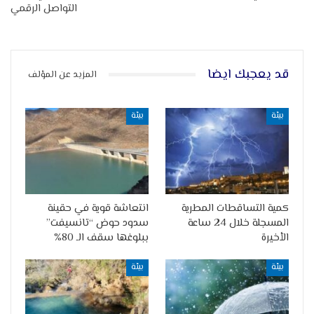
التواصل الرقمي
قد يعجبك ايضا
المزيد عن المؤلف
بيئة
بيئة
كمية التساقطات المطرية
انتعاشة قوية في حقينة
المسجلة خلال 24 ساعة
سدود حوض “تانسيفت”
الأخيرة
ببلوغها سقف الـ 80%
بيئة
بيئة