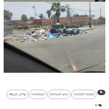
إنتشار النفايات
تدمر الساكنة
تسلطانت
روائح كريهة
0