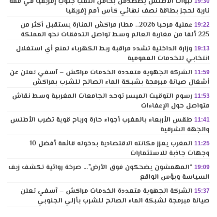
لبؤات الأطلس يصطدمن بحامل اللقب جنوب إفريقيا في قمة
19:30
نارية لحجز بطاقة نصف نهائي كأس أمم إفريقيا
عملية مرحبا 2026.. مطار مراكش المنارة يستقبل أكثر من
19:22
225 ألفا من مغاربة العالم وسط تواصل التدفقات نحو المملكة
وزارة الداخلية تشدد مراقبة ربط الكهرباء لمنع أي استغلال
19:13
انتخابي للخدمات العمومية
الشركة الجهوية متعددة الخدمات مراكش – آسفي تعلن عن
11:59
أشغال صيانة مبرمجة بشبكة الماء الصالح للشرب بمراكش
رسوم التوقيت الميسر توحد الجامعات المغربية وسط نقاش
11:53
متواصل حول الإعفاءات
طقس الأربعاء بالمغرب أجواء حارة ورياح قوية تضرب الأطلس
11:41
والجهة الشرقية
المغرب يعزز مكانته الاقتصادية بدخوله قائمة أفضل 10
11:25
وجهات جاذبة للاستثمارات
“المهمشون يضحكون فوق الأرض”… صرخة روائية تكشف زيف
19:09
السياسة وبؤس الواقع
الشركة الجهوية متعددة الخدمات مراكش – آسفي تعلن
15:37
صيانة مبرمجة لشبكة الماء الصالح للشرب بأزلي الجنوبي