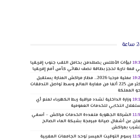
ساعة
لبؤات الأطلس يصطدمن بحامل اللقب جنوب إفريقيا
19:
 قمة نارية لحجز بطاقة نصف نهائي كأس أمم إفريقيا
عملية مرحبا 2026.. مطار مراكش المنارة يستقبل
19:
أكثر من 225 ألفا من مغاربة العالم وسط تواصل التدفقات
و المملكة
وزارة الداخلية تشدد مراقبة ربط الكهرباء لمنع أي
19:
تغلال انتخابي للخدمات العمومية
الشركة الجهوية متعددة الخدمات مراكش – آسفي
11:
لن عن أشغال صيانة مبرمجة بشبكة الماء الصالح
شرب بمراكش
رسوم التوقيت الميسر توحد الجامعات المغربية
11: