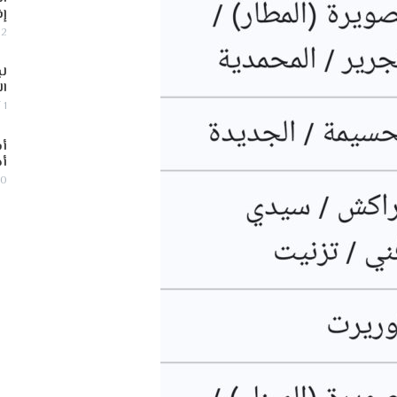
إف
2 أغسطس, 2026
لب
ال
1 أغسطس, 2026
أس
أج
30 يوليو,