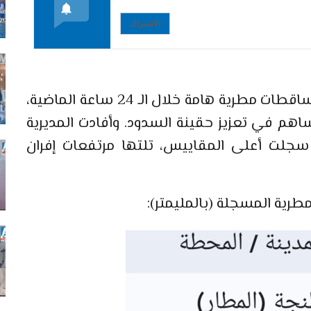
الاشتراك
شهدت عدة مناطق بالمملكة المغربية تساقطات مطرية هامة خلال الـ 24 ساعة الماضية،
م في تعزيز حقينة السدود. وأفادت المديرية
 سجلت أعلى المقاييس، تلتها مرتفعات إفران
طرية المسجلة (بالمليمتر):