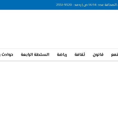
ة عدد :14/14 ص | ردمد : 9320-2351
مع
قانون
ثقافة
رياضة
السلطة الرابعة
حوادث و