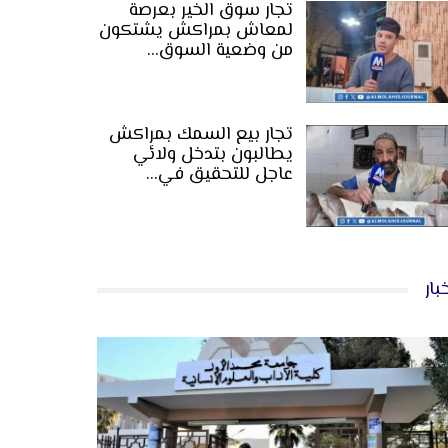
تجار سوق الخير بعرصة
لمعاش بمراكش يشتكون
من وضعية السوق…
تجار بيع السمك بمراكش
يطالبون بتدخل ولائي
عاجل للتحقيق في…
بار