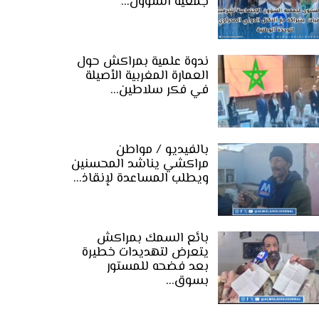
جمعية الشؤون…
ندوة علمية بمراكش حول
العمارة المغربية الأصيلة
في فكر سلاطين…
بالفيديو / مواطن
مراكشي يناشد المحسنين
ويطلب المساعدة لإنقاذ…
بائع السمك بمراكش
يتعرض لتهديدات خطيرة
بعد فضحه للمستور
بسوق…