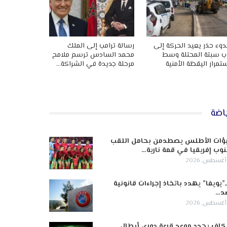
وء حذر يعيد الحركة إلى
رسالة ترامب إلى الملك
ب سبتة المحتلة وسط
محمد السادس ترسم ملامح
تمرار اليقظة الأمنية
مرحلة جديدة في الشراكة…
اضة
ؤات الأطلس يصطدمن بحامل اللقب
وب إفريقيا في قمة نارية…
ـ”يويفا” يهدد باتخاذ إجراءات قانونية
د…
كاف يحدد موعد قرعة دوري أبطال