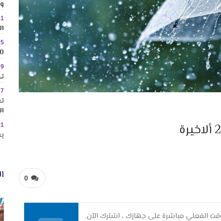
وس
41
ال
25
10 وجهات جاذبة ل
09
تك
37
تع
ال
01
يع
ال
0
ت الفعلي مباشرة على جهازك ، اشترك الآن.