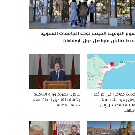
وم التوقيت الميسر توحد الجامعات المغربية
سط نقاش متواصل حول الإعفاءات
ديث مفاجئ في خرائط
عاجل.. تصريح وزارة الداخلية
غل يعيد ملف سبتة
يكشف تفاصيل أحداث معبر
ليلية المحتلتين إلى
سبتة المحتلة
جهة…