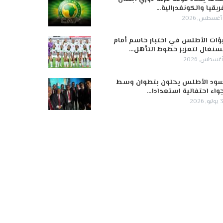
ريقيا والكونفدرالية…
ؤات الأطلس في اختبار حاسم أمام
سنغال لتعزيز حظوظ التأهل…
ود الأطلس يحلون بتطوان وسط
واء احتفالية استعدادا…
 2026