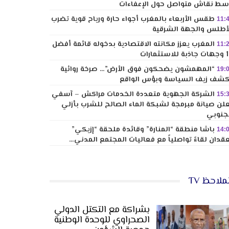
ط نقاش متواصل حول الإعفاءات
طقس الأربعاء بالمغرب أجواء حارة ورياح قوية تضرب
11:
أطلس والجهة الشرقية
المغرب يعزز مكانته الاقتصادية بدخوله قائمة أفضل
11:
لاستثمارات
“المهمشون يضحكون فوق الأرض”… صرخة روائية
19:
شف زيف السياسة وبؤس الواقع
الشركة الجهوية متعددة الخدمات مراكش – آسفي
15:
لن صيانة مبرمجة لشبكة الماء الصالح للشرب بأزلي
جنوبي
باشا منطقة “المنارة” وقائدة ملحقة “إزيكي”
14:
قدان لقاءً تواصلياً مع فعاليات المجتمع المدني…
ملاحظ TV
بشراكة مع التكتل الدولي
الصحراوي للوحدة الوطنية