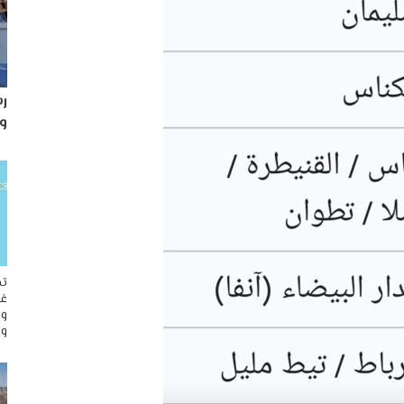
رس
و
تح
غو
وم
وا