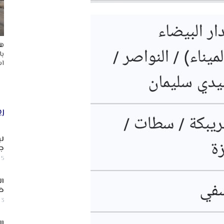
هد
با
اس
ري
لب
جن
5 أغسطس, 2026
ال
ض
3 أغسطس, 2026
ال