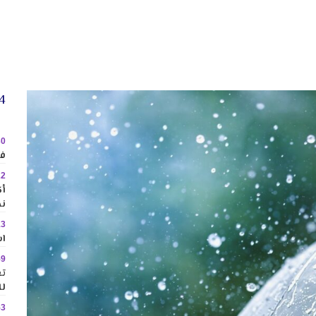
24 
30
في
22
نح
13
اس
59
تع
لل
53