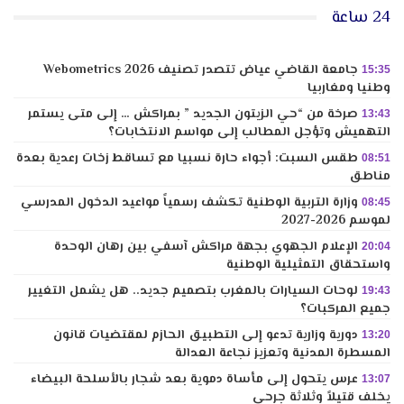
24 ساعة
جامعة القاضي عياض تتصدر تصنيف Webometrics 2026
15:35
وطنيا ومغاربيا
صرخة من “حي الزيتون الجديد ” بمراكش … إلى متى يستمر
13:43
التهميش وتؤجل المطالب إلى مواسم الانتخابات؟
طقس السبت: أجواء حارة نسبيا مع تساقط زخات رعدية بعدة
08:51
مناطق
وزارة التربية الوطنية تكشف رسمياً مواعيد الدخول المدرسي
08:45
لموسم 2026-2027
الإعلام الجهوي بجهة مراكش آسفي بين رهان الوحدة
20:04
واستحقاق التمثيلية الوطنية
لوحات السيارات بالمغرب بتصميم جديد.. هل يشمل التغيير
19:43
جميع المركبات؟
دورية وزارية تدعو إلى التطبيق الحازم لمقتضيات قانون
13:20
المسطرة المدنية وتعزيز نجاعة العدالة
عرس يتحول إلى مأساة دموية بعد شجار بالأسلحة البيضاء
13:07
يخلف قتيلاً وثلاثة جرحى