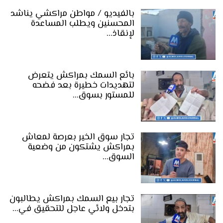
بالفيديو / مواطن مراكشي يناشد
المحسنين ويطلب المساعدة
لإنقاذ…
بائع السمك بمراكش يتعرض
لتهديدات خطيرة بعد فضحه
للمستور بسوق…
تجار سوق الخير بعرصة لمعاش
بمراكش يشتكون من وضعية
السوق…
تجار بيع السمك بمراكش يطالبون
بتدخل ولائي عاجل للتحقيق في…