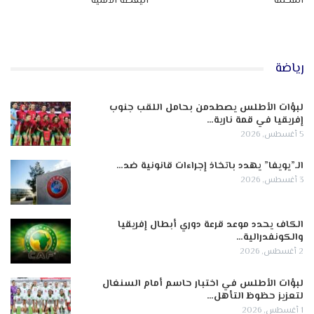
المحتلة
اليقظة الأمنية
رياضة
لبؤات الأطلس يصطدمن بحامل اللقب جنوب
إفريقيا في قمة نارية…
5 أغسطس, 2026
الـ”يويفا” يهدد باتخاذ إجراءات قانونية ضد…
3 أغسطس, 2026
الكاف يحدد موعد قرعة دوري أبطال إفريقيا
والكونفدرالية…
2 أغسطس, 2026
لبؤات الأطلس في اختبار حاسم أمام السنغال
لتعزيز حظوظ التأهل…
1 أغسطس, 2026