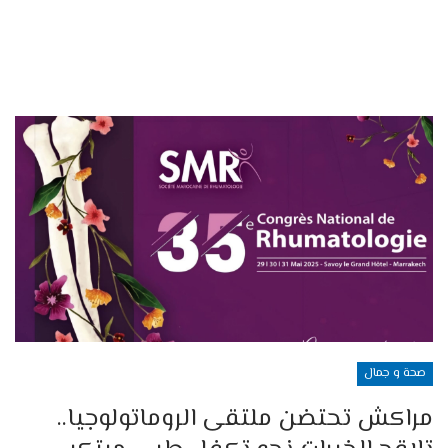
صحة و جمال
مراكش تحتضن ملتقى الروماتولوجيا..