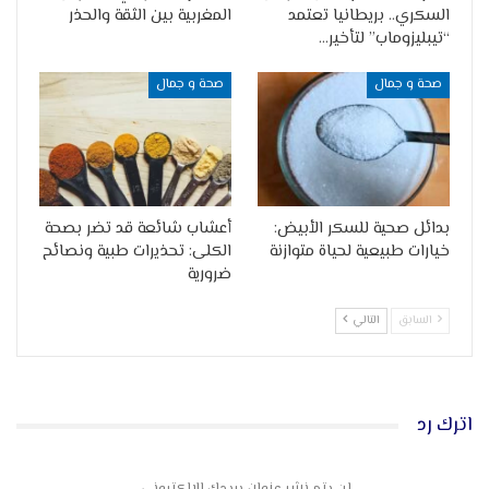
السكري.. بريطانيا تعتمد
المغربية بين الثقة والحذر
“تيبليزوماب” لتأخير…
صحة و جمال
صحة و جمال
بدائل صحية للسكر الأبيض:
أعشاب شائعة قد تضر بصحة
خيارات طبيعية لحياة متوازنة
الكلى: تحذيرات طبية ونصائح
ضرورية
السابق
التالي
اترك رد
لن يتم نشر عنوان بريدك الإلكتروني.