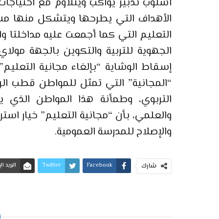
أسلوب تدبير يواكب ويتلاؤم مع احتياجا
الأهداف التي يطرحها ويتشكل منها مشرو
التعليم التي كما أجمعت عليه مداخلتا وال
الجهوية للتربية والتكوين بالجهة مولاي
إسقاط الوشاية “بإلغاء مجانية التعليم”،
“المجانية” التي تمثل للمواطن قطب ال
التربوي، وطمأنة هذا المواطن الذي 
والعلمي، بأن “مجانية التعليم” خيار استرا
والإصلاح للمدرسة العمومية.
Facebook
Twitter
البريد ا
شارك