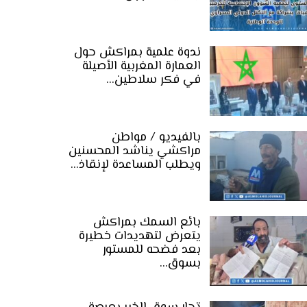
ندوة علمية بمراكش حول
العمارة المغربية الأصيلة
في فكر سلاطين…
بالفيديو / مواطن
مراكشي يناشد المحسنين
ويطلب المساعدة لإنقاذ…
بائع السمك بمراكش
يتعرض لتهديدات خطيرة
بعد فضحه للمستور
بسوق…