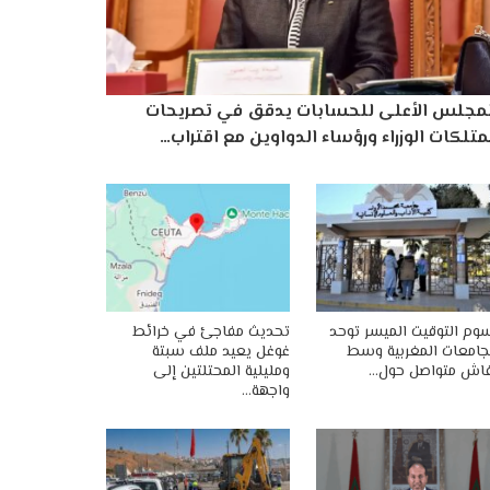
لمجلس الأعلى للحسابات يدقق في تصريحات
تلكات الوزراء ورؤساء الدواوين مع اقتراب…
وم التوقيت الميسر توحد
تحديث مفاجئ في خرائط
جامعات المغربية وسط
غوغل يعيد ملف سبتة
اش متواصل حول…
ومليلية المحتلتين إلى
واجهة…