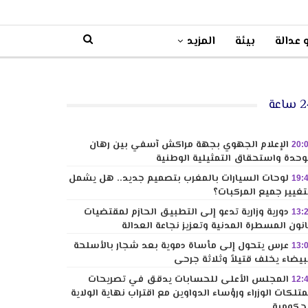
 عدالة
بيئة
المزيد
ساعة
الإعلام الجهوي بجهة مراكش آسفي بين رهان
20:
وحدة واستحقاق التمثيلية الوطنية
لوحات السيارات بالمغرب بتصميم جديد.. هل يشمل
19:
تغيير جميع المركبات؟
دورية وزارية تدعو إلى التطبيق الحازم لمقتضيات
13:
نون المسطرة المدنية وتعزيز نجاعة العدالة
عرس يتحول إلى مأساة دموية بعد شجار بالأسلحة
13:
بيضاء يخلف قتيلاً وثلاثة جرحى
المجلس الأعلى للحسابات يدقق في تصريحات
12:
تلكات الوزراء ورؤساء الدواوين مع اقتراب نهاية الولاية
حكومية