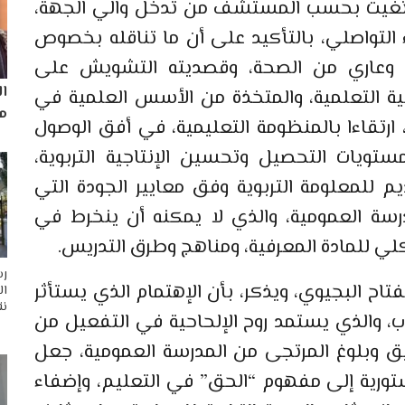
وتغيت بحسب المستشف من تدخل والي الجهة،
 التواصلي، بالتأكيد على أن ما تناقله بخصوص
لي وعاري من الصحة، وقصديته التشويش على
ا
لية التعلمية، والمتخذة من الأسس العلمية في
مم
 ارتقاءا بالمنظومة التعليمية، في أفق الوصول
تويات التحصيل وتحسين الإنتاجية التربوية،
للمعلومة التربوية وفق معايير الجودة التي
سة العمومية، والذي لا يمكنه أن ينخرط في
لي للمادة المعرفية، ومناهج وطرق التدريس.
رس
اح البجيوي، ويذكر، بأن الإهتمام الذي يستأثر
ال
نق
ب، والذي يستمد روح الإلحاحية في التفعيل من
ق وبلوغ المرتجى من المدرسة العمومية، جعل
دستورية إلى مفهوم “الحق” في التعليم، وإضفاء