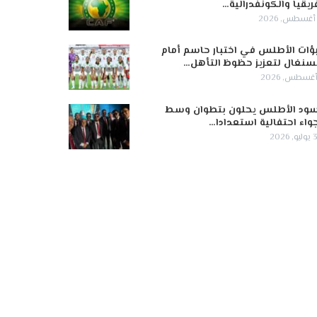
ريقيا والكونفدرالية…
ؤات الأطلس في اختبار حاسم أمام
سنغال لتعزيز حظوظ التأهل…
ود الأطلس يحلون بتطوان وسط
واء احتفالية استعدادا…
 2026