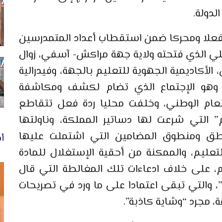
لدولة.
فعلا ومحركا ضمن استقطاب أعداد المتمدرسين
لي الذي فتحته ولاية جهة مراكش- آسفي، زوال
 إليه متدخلين، الأكاديمية الجهوية للتعليم بالجهة، وفيدرالية
ش، وهو الإجتماع الذي تضام لكشف ومكاشفة
العام الوطني، وخلفت محليا ردة فعل تتقاطع
 التي شرعت لها دساتير المملكة، وناولتها
 منطق ومنطوق المضامين التي اشتملت عليها
أخ
عليم، والممكنة من أحقية الإستغلال للمادة
، على خلاف ادعاءات تلك المغالطة التي قال
”، والتي تبقى اعتمادا على ما ورد في تصريحات
ة، مجرد “وشاية كاذبة”.