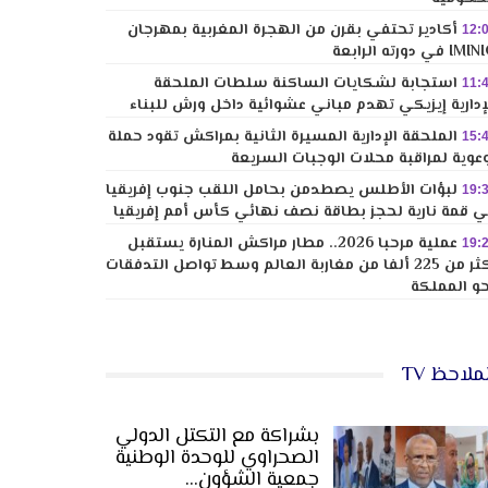
أكادير تحتفي بقرن من الهجرة المغربية بمهرجان
12:
I في دورته الرابعة
استجابة لشكايات الساكنة سلطات الملحقة
11:
إدارية إيزيكي تهدم مباني عشوائية داخل ورش للبناء
الملحقة الإدارية المسيرة الثانية بمراكش تقود حملة
15:
عوية لمراقبة محلات الوجبات السريعة
لبؤات الأطلس يصطدمن بحامل اللقب جنوب إفريقيا
19:
 قمة نارية لحجز بطاقة نصف نهائي كأس أمم إفريقيا
عملية مرحبا 2026.. مطار مراكش المنارة يستقبل
19:
أكثر من 225 ألفا من مغاربة العالم وسط تواصل التدفقات
و المملكة
ملاحظ TV
بشراكة مع التكتل الدولي
الصحراوي للوحدة الوطنية
جمعية الشؤون…