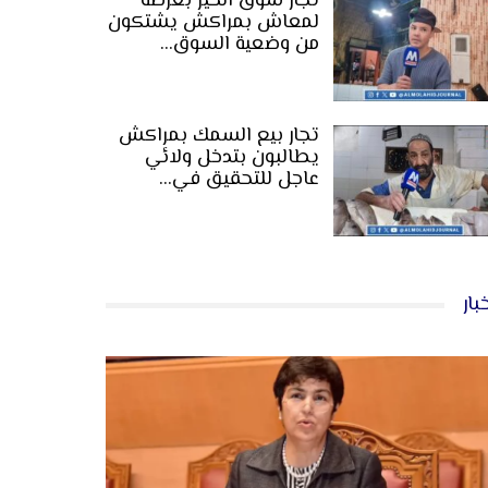
تجار سوق الخير بعرصة
لمعاش بمراكش يشتكون
من وضعية السوق…
تجار بيع السمك بمراكش
يطالبون بتدخل ولائي
عاجل للتحقيق في…
بار