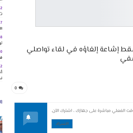
02
MINIG
47
ال
48
تو
يسقط إشاعة إلغاؤه في لقاء تواصلي
30
سفي
في
22
نح
0
ال
ت الفعلي مباشرة على جهازك ، اشترك الآن.
الاشتراك