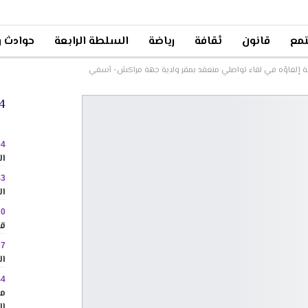
مع
قانون
ثقافة
رياضة
السلطة الرابعة
حوادث و
شاعة إلغاؤه في لقاء تواصلي منعقد بمقر ولاية جهة مراكش- آسفي
24 
04
ال
43
ال
20
قا
07
ال
44
مم
ال