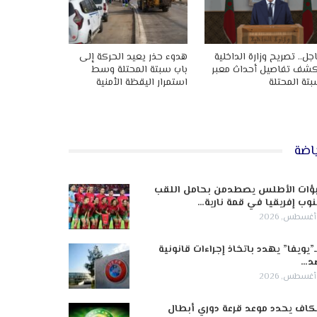
جل.. تصريح وزارة الداخلية
هدوء حذر يعيد الحركة إلى
شف تفاصيل أحداث معبر
باب سبتة المحتلة وسط
تة المحتلة
استمرار اليقظة الأمنية
اضة
ؤات الأطلس يصطدمن بحامل اللقب
وب إفريقيا في قمة نارية…
ـ”يويفا” يهدد باتخاذ إجراءات قانونية
د…
كاف يحدد موعد قرعة دوري أبطال