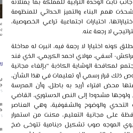
نب ثابت الوحدة الترابية للمملكة بما يمثلانه
حذت همم البناء والتميز الحداثي للمنظومة
تياراتها، اختيارات اجتماعية تراعي الخصوصية،
عا
يك
اتيجي لا رجعة عنه.
سب
لق كونه اختيارا لا رجعة فيه، انبرت له مداخلة
 مراكش- آسفي، مولاي احمد الكريمي، الذي فند
ري
تمع لمكافحة الوشاية الكاذبة “بإلغاء مجانية
وص ذلك قرار رسمي أو تعليمات في هذا الشأن،
لب
تها محض افتراء أريد به باطل، وأن المدرسة
جن
5 أغسطس, 2026
لوجها مشدودا إلى النص الدستوري، القاضي
ة التحدي والوضوح والشفوفية، وهي العناصر
ال
ض
ظة على مجانية التعليم، مكنت من استمرار
3 أغسطس, 2026
تربوي الموجه صوب تشكيل دينامية تتوخى ضخ
ال