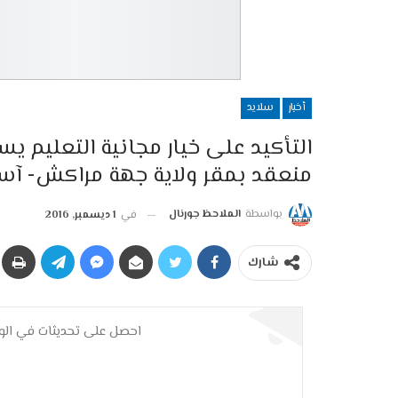
أخبار
سلايد
التأكيد على خيار مجانية التعليم 
منعقد بمقر ولاية جهة مراكش- آ
بواسطة
الملاحظ جورنال
في
1 ديسمبر, 2016
شارك
احصل على تحديثات في الوق