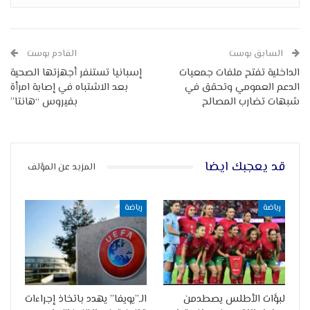
السابق بوست
القادم بوست
الداخلية تفتح ملفات جمعيات
إسبانيا تستنفر أجهزتها الصحية
الدعم العمومي وتحقق في
بعد الاشتباه في إصابة امرأة
شبهات تضارب المصالح
بفيروس “هانتا”
قد يعجبك ايضا
المزيد عن المؤلف
رياضة
رياضة
لبؤات الأطلس يصطدمن
الـ”يويفا” يهدد باتخاذ إجراءات