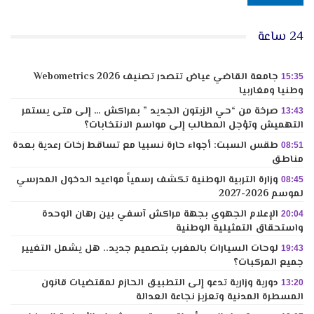
24 ساعة
جامعة القاضي عياض تتصدر تصنيف Webometrics 2026
15:35
وطنيا ومغاربيا
صرخة من “حي الزيتون الجديد ” بمراكش … إلى متى يستمر
13:43
التهميش وتؤجل المطالب إلى مواسم الانتخابات؟
طقس السبت: أجواء حارة نسبيا مع تساقط زخات رعدية بعدة
08:51
مناطق
وزارة التربية الوطنية تكشف رسمياً مواعيد الدخول المدرسي
08:45
لموسم 2026-2027
الإعلام الجهوي بجهة مراكش آسفي بين رهان الوحدة
20:04
واستحقاق التمثيلية الوطنية
لوحات السيارات بالمغرب بتصميم جديد.. هل يشمل التغيير
19:43
جميع المركبات؟
دورية وزارية تدعو إلى التطبيق الحازم لمقتضيات قانون
13:20
المسطرة المدنية وتعزيز نجاعة العدالة