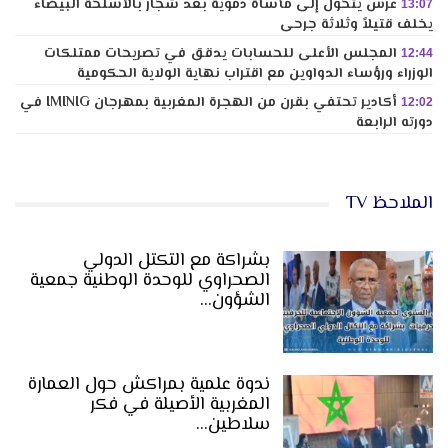
عرس يتحول إلى مأساة دموية بعد شجار بالأسلحة البيضاء
13:07
يخلف قتيلاً وثلاثة جرحى
المجلس الأعلى للحسابات يدقق في تصريحات ممتلكات
12:44
الوزراء ورؤساء الدواوين مع اقتراب نهاية الولاية الحكومية
أكادير تحتفي بقرن من الهجرة المغربية بمهرجان IMINIG في
12:02
دورته الرابعة
الملاحظ TV
بشراكة مع التكتل الدولي
الصحراوي للوحدة الوطنية جمعية
الشؤون…
ندوة علمية بمراكش حول العمارة
المغربية الأصيلة في فكر
سلاطين…