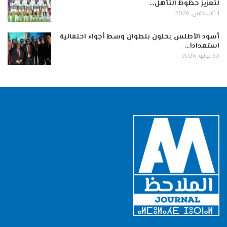
لتعزيز حظوظ التأهل…
1 أغسطس, 2026
أسود الأطلس يحلون بتطوان وسط أجواء احتفالية
استعدادا…
30 يوليو, 2026