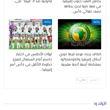
بحامل اللقب جنوب إفريقيا
قانونية ضد الـ”فيفا” على…
في قمة نارية لحجز بطاقة
نصف نهائي كأس…
رياضة
رياضة
الكاف يحدد موعد قرعة دوري
لبؤات الأطلس في اختبار
أبطال إفريقيا والكونفدرالية
حاسم أمام السنغال لتعزيز
بمشاركة أربعة أندية مغربية
حظوظ التأهل في كأس أمم
إفريقيا…
السابق
التالي
اترك رد