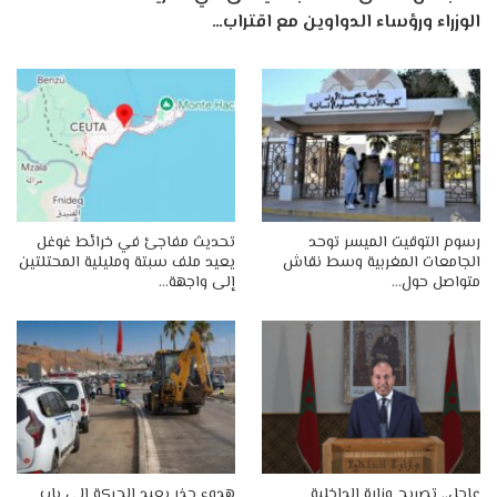
الوزراء ورؤساء الدواوين مع اقتراب…
رسوم التوقيت الميسر توحد
تحديث مفاجئ في خرائط غوغل
الجامعات المغربية وسط نقاش
يعيد ملف سبتة ومليلية المحتلتين
متواصل حول…
إلى واجهة…
عاجل.. تصريح وزارة الداخلية
هدوء حذر يعيد الحركة إلى باب