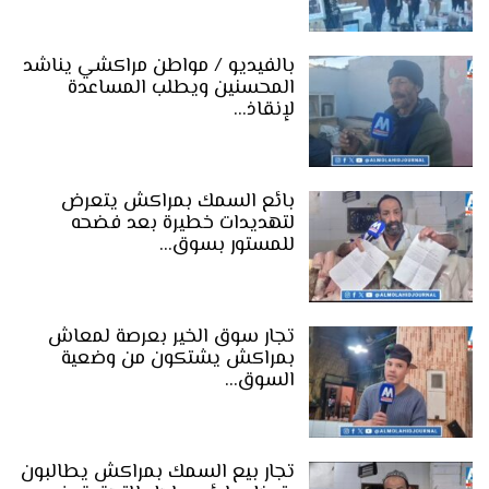
بالفيديو / مواطن مراكشي يناشد
المحسنين ويطلب المساعدة
لإنقاذ…
بائع السمك بمراكش يتعرض
لتهديدات خطيرة بعد فضحه
للمستور بسوق…
تجار سوق الخير بعرصة لمعاش
بمراكش يشتكون من وضعية
السوق…
تجار بيع السمك بمراكش يطالبون