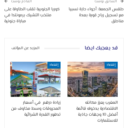
السابق بوست
القادم بوست
طقس الجمعة: أجواء حارة نسبيا
كوريا الجنوبية تقلب الطاولة على
مع تسجيل رياح قوية بعدة
منتخب التشيك برمونتدا في
مناطق
مباراة جنونية
قد يعجبك ايضا
المزيد عن المؤلف
إقتصاد
إقتصاد
المغرب يعزز مكانته
زيادة درهم في أسعار
الاقتصادية بدخوله قائمة
المحروقات وسط مخاوف من
أفضل 10 وجهات جاذبة
تدهور القدرة الشرائية
للاستثمارات