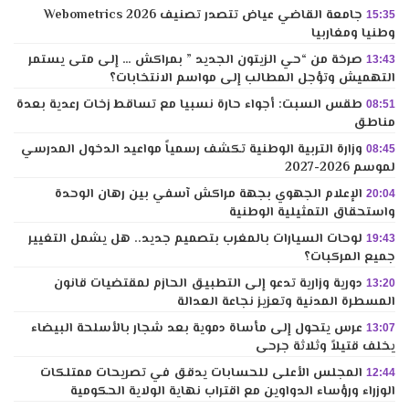
جامعة القاضي عياض تتصدر تصنيف Webometrics 2026
15:35
وطنيا ومغاربيا
صرخة من “حي الزيتون الجديد ” بمراكش … إلى متى يستمر
13:43
التهميش وتؤجل المطالب إلى مواسم الانتخابات؟
طقس السبت: أجواء حارة نسبيا مع تساقط زخات رعدية بعدة
08:51
مناطق
وزارة التربية الوطنية تكشف رسمياً مواعيد الدخول المدرسي
08:45
لموسم 2026-2027
الإعلام الجهوي بجهة مراكش آسفي بين رهان الوحدة
20:04
واستحقاق التمثيلية الوطنية
لوحات السيارات بالمغرب بتصميم جديد.. هل يشمل التغيير
19:43
جميع المركبات؟
دورية وزارية تدعو إلى التطبيق الحازم لمقتضيات قانون
13:20
المسطرة المدنية وتعزيز نجاعة العدالة
عرس يتحول إلى مأساة دموية بعد شجار بالأسلحة البيضاء
13:07
يخلف قتيلاً وثلاثة جرحى
المجلس الأعلى للحسابات يدقق في تصريحات ممتلكات
12:44
الوزراء ورؤساء الدواوين مع اقتراب نهاية الولاية الحكومية