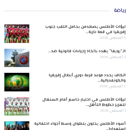
رياضة
لبؤات الأطلس يصطدمن بحامل اللقب جنوب
إفريقيا في قمة نارية…
5 أغسطس, 2026
الـ”يويفا” يهدد باتخاذ إجراءات قانونية ضد…
3 أغسطس, 2026
الكاف يحدد موعد قرعة دوري أبطال إفريقيا
والكونفدرالية…
2 أغسطس, 2026
لبؤات الأطلس في اختبار حاسم أمام السنغال
لتعزيز حظوظ التأهل…
1 أغسطس, 2026
أسود الأطلس يحلون بتطوان وسط أجواء احتفالية
استعدادا…