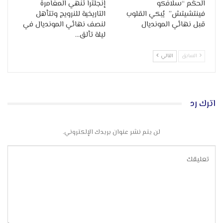
الحكَم “سلافكو
إنجلترا تنهي المغامرة
فينتشيتش” يُبكي القلوب
التاريخية للنرويج وتتأهل
قبل نهائي المونديال
لنصف نهائي المونديال في
ليلة تألق…
السابق
التالي
اترك رد
لن يتم نشر عنوان بريدك الإلكتروني.