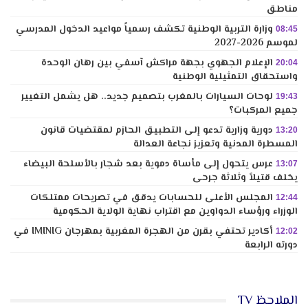
مناطق
وزارة التربية الوطنية تكشف رسمياً مواعيد الدخول المدرسي
08:45
لموسم 2026-2027
الإعلام الجهوي بجهة مراكش آسفي بين رهان الوحدة
20:04
واستحقاق التمثيلية الوطنية
لوحات السيارات بالمغرب بتصميم جديد.. هل يشمل التغيير
19:43
جميع المركبات؟
دورية وزارية تدعو إلى التطبيق الحازم لمقتضيات قانون
13:20
المسطرة المدنية وتعزيز نجاعة العدالة
عرس يتحول إلى مأساة دموية بعد شجار بالأسلحة البيضاء
13:07
يخلف قتيلاً وثلاثة جرحى
المجلس الأعلى للحسابات يدقق في تصريحات ممتلكات
12:44
الوزراء ورؤساء الدواوين مع اقتراب نهاية الولاية الحكومية
أكادير تحتفي بقرن من الهجرة المغربية بمهرجان IMINIG في
12:02
دورته الرابعة
الملاحظ TV