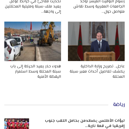
رسوم التوقيت الميسر توحد
تحديث مفاجئ في خرائط غوغل
الجامعات المغربية وسط نقاش
يعيد ملف سبتة ومليلية المحتلتين
متواصل حول…
إلى واجهة…
عاجل.. تصريح وزارة الداخلية
هدوء حذر يعيد الحركة إلى باب
يكشف تفاصيل أحداث معبر سبتة
سبتة المحتلة وسط استمرار
المحتلة
اليقظة الأمنية
رياضة
لبؤات الأطلس يصطدمن بحامل اللقب جنوب
إفريقيا في قمة نارية…