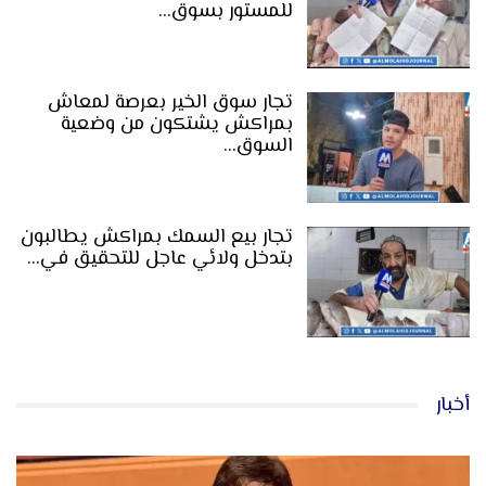
للمستور بسوق…
تجار سوق الخير بعرصة لمعاش
بمراكش يشتكون من وضعية
السوق…
تجار بيع السمك بمراكش يطالبون
بتدخل ولائي عاجل للتحقيق في…
أخبار