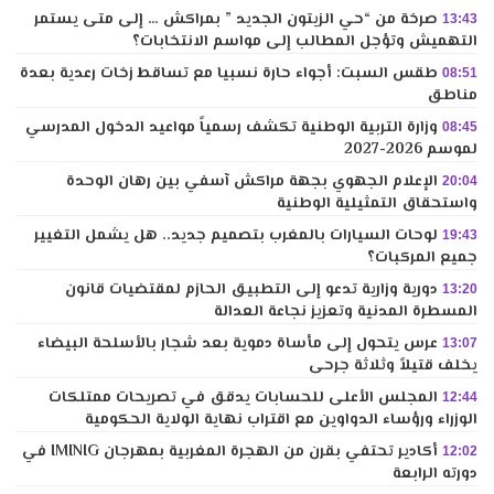
صرخة من “حي الزيتون الجديد ” بمراكش … إلى متى يستمر
13:43
التهميش وتؤجل المطالب إلى مواسم الانتخابات؟
طقس السبت: أجواء حارة نسبيا مع تساقط زخات رعدية بعدة
08:51
مناطق
وزارة التربية الوطنية تكشف رسمياً مواعيد الدخول المدرسي
08:45
لموسم 2026-2027
الإعلام الجهوي بجهة مراكش آسفي بين رهان الوحدة
20:04
واستحقاق التمثيلية الوطنية
لوحات السيارات بالمغرب بتصميم جديد.. هل يشمل التغيير
19:43
جميع المركبات؟
دورية وزارية تدعو إلى التطبيق الحازم لمقتضيات قانون
13:20
المسطرة المدنية وتعزيز نجاعة العدالة
عرس يتحول إلى مأساة دموية بعد شجار بالأسلحة البيضاء
13:07
يخلف قتيلاً وثلاثة جرحى
المجلس الأعلى للحسابات يدقق في تصريحات ممتلكات
12:44
الوزراء ورؤساء الدواوين مع اقتراب نهاية الولاية الحكومية
أكادير تحتفي بقرن من الهجرة المغربية بمهرجان IMINIG في
12:02
دورته الرابعة