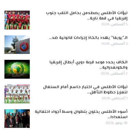
لبؤات الأطلس يصطدمن بحامل اللقب جنوب
إفريقيا في قمة نارية…
5 أغسطس, 2026
الـ”يويفا” يهدد باتخاذ إجراءات قانونية ضد…
3 أغسطس, 2026
الكاف يحدد موعد قرعة دوري أبطال إفريقيا
والكونفدرالية…
2 أغسطس, 2026
لبؤات الأطلس في اختبار حاسم أمام السنغال
لتعزيز حظوظ التأهل…
1 أغسطس, 2026
أسود الأطلس يحلون بتطوان وسط أجواء احتفالية
استعدادا…
30 يوليو, 2026