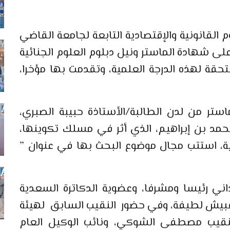
 القانونية والإقتصادية التابعة لجامعة القاضي
ى شهادة الماستر ونيل دبلوم العلوم الجنائية
تحقة لهذه الدرجة العلمية، وتقدمت بها مؤخرا،
تر من لدن الطالبة/الأستاذة حبيبة الصبري،
حمد بن إبراهيم، الذي أثر في مسلك تكوينها،
ية، استتب مجال موضوع البحث بها في عنوان ”
ني رئيسا ومشرفا، وعضوية الدكاترة السعدية
 قبيش لطيفة، وفي حضور النقيب السابق لهيئة
لنقيب مصطفى الشوكي، ونائب الوكيل العام