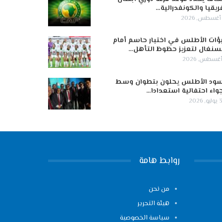
ريقيا والكونفدرالية…
ؤات الأطلس في اختبار حاسم أمام
سنغال لتعزيز حظوظ التأهل…
ود الأطلس يحلون بتطوان وسط
واء احتفالية استعدادا…
 2026
روابط هامة
من نحن
هيئة التحرير
سياسة الخصوصية