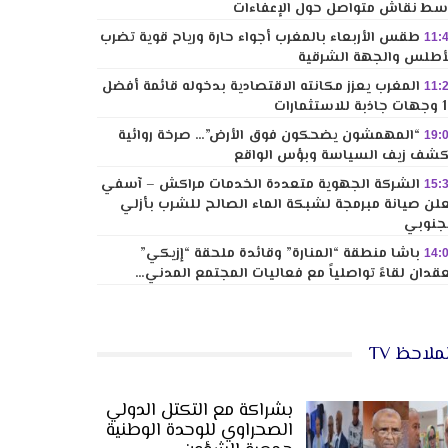
ط نقاش متواصل حول الإعفاءات
طقس الأربعاء بالمغرب أجواء حارة ورياح قوية تضرب
11:
أطلس والجهة الشرقية
المغرب يعزز مكانته الاقتصادية بدخوله قائمة أفضل
11:
لاستثمارات
“المهمشون يضحكون فوق الأرض”… صرخة روائية
19:
شف زيف السياسة وبؤس الواقع
الشركة الجهوية متعددة الخدمات مراكش – آسفي
15:
لن صيانة مبرمجة لشبكة الماء الصالح للشرب بأزلي
جنوبي
باشا منطقة “المنارة” وقائدة ملحقة “إزيكي”
14:
قدان لقاءً تواصلياً مع فعاليات المجتمع المدني…
ملاحظ TV
بشراكة مع التكتل الدولي
الصحراوي للوحدة الوطنية