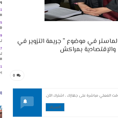
وس
41
ال
25
10 وجهات جاذبة ل
09
لماستر في موضوع ” جريمة التزوير في
تك
ة والإقتصادية بمراكش
37
تع
ال
01
يع
0
ال
ت الفعلي مباشرة على جهازك ، اشترك الآن.
الاشتراك