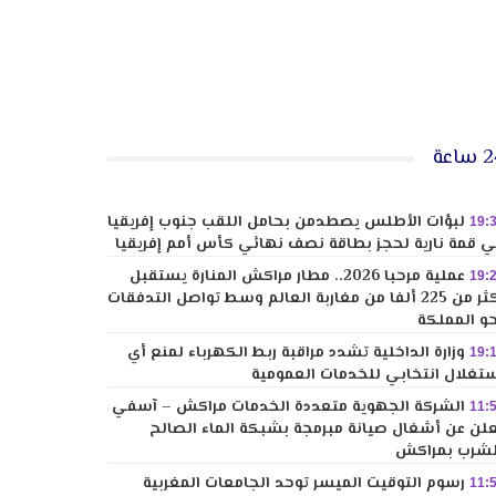
ساعة
لبؤات الأطلس يصطدمن بحامل اللقب جنوب إفريقيا
19:
 قمة نارية لحجز بطاقة نصف نهائي كأس أمم إفريقيا
عملية مرحبا 2026.. مطار مراكش المنارة يستقبل
19:
أكثر من 225 ألفا من مغاربة العالم وسط تواصل التدفقات
و المملكة
وزارة الداخلية تشدد مراقبة ربط الكهرباء لمنع أي
19:
تغلال انتخابي للخدمات العمومية
الشركة الجهوية متعددة الخدمات مراكش – آسفي
11:
لن عن أشغال صيانة مبرمجة بشبكة الماء الصالح
شرب بمراكش
رسوم التوقيت الميسر توحد الجامعات المغربية
11: