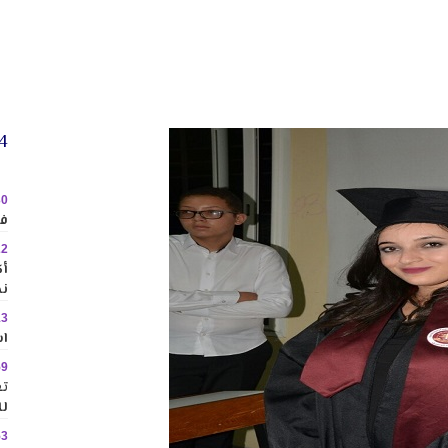
24 
30
في
22
نح
13
اس
59
تع
لل
53