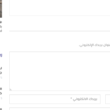
هد
با
اس
نوان بريدك الإلكتروني.
ري
لب
جن
5 أغسطس, 2026
ال
ض
3 أغسطس, 2026
ال