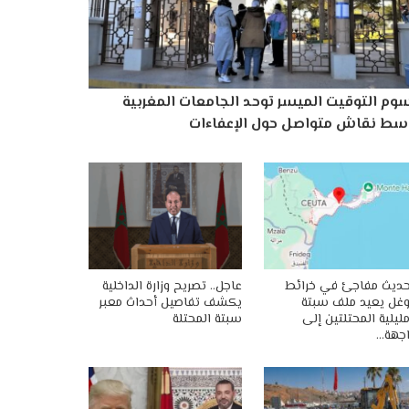
وم التوقيت الميسر توحد الجامعات المغربية
سط نقاش متواصل حول الإعفاءات
ديث مفاجئ في خرائط
عاجل.. تصريح وزارة الداخلية
غل يعيد ملف سبتة
يكشف تفاصيل أحداث معبر
ليلية المحتلتين إلى
سبتة المحتلة
جهة…