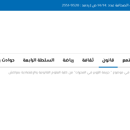
ة عدد :14/14 ص | ردمد : 9320-2351
مع
قانون
ثقافة
رياضة
السلطة الرابعة
حوادث و
ر في موضوع ” جريمة التزوير في المحررات” من كلية العلوم القانونية والإقتصادية بمراكش