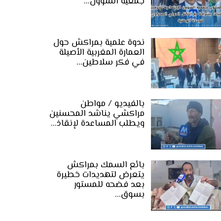
جمعية الشؤون…
ندوة علمية بمراكش حول
العمارة المغربية الأصيلة
في فكر سلاطين…
بالفيديو / مواطن
مراكشي يناشد المحسنين
ويطلب المساعدة لإنقاذ…
بائع السمك بمراكش
يتعرض لتهديدات خطيرة
بعد فضحه للمستور
بسوق…