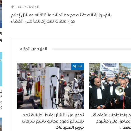
القادم بوست
بلاغ- وزارة الصحة تصحح مغالطات ما تناقلته وسائل إعلام
حول ملفات تمت إحالتها على القضاء
رس
و
المزيد عن المؤلف
سلايد
تح
غو
وم
وا
واحتجاجات متواصلة..
تحذير من انتشار روابط احتيالية تعد
يصادق على مشروع
بقسائم وقود مجانية باسم شركات
مهنة…
توزيع المحروقات