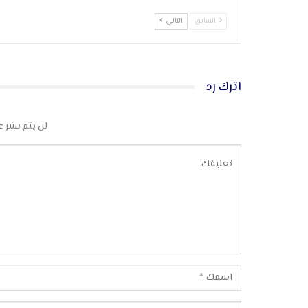
السابق
التالي
اترك رد
لن يتم نشر ع