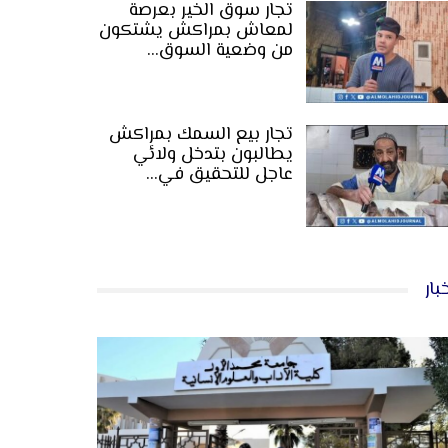
تجار سوق الخير بعرصة
لمعاش بمراكش يشتكون
من وضعية السوق…
تجار بيع السمك بمراكش
يطالبون بتدخل ولائي
عاجل للتحقيق في…
بار