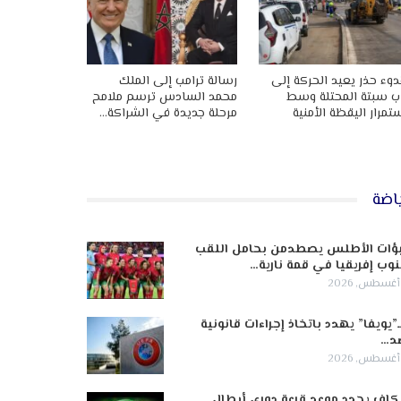
وء حذر يعيد الحركة إلى
رسالة ترامب إلى الملك
ب سبتة المحتلة وسط
محمد السادس ترسم ملامح
تمرار اليقظة الأمنية
مرحلة جديدة في الشراكة…
اضة
ؤات الأطلس يصطدمن بحامل اللقب
وب إفريقيا في قمة نارية…
ـ”يويفا” يهدد باتخاذ إجراءات قانونية
د…
كاف يحدد موعد قرعة دوري أبطال