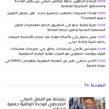
الإعلام الجهوي بجهة مراكش آسفي بين رهان الوحدة
20:04
واستحقاق التمثيلية الوطنية
لوحات السيارات بالمغرب بتصميم جديد.. هل يشمل التغيير
19:43
جميع المركبات؟
دورية وزارية تدعو إلى التطبيق الحازم لمقتضيات قانون
13:20
المسطرة المدنية وتعزيز نجاعة العدالة
عرس يتحول إلى مأساة دموية بعد شجار بالأسلحة البيضاء
13:07
يخلف قتيلاً وثلاثة جرحى
المجلس الأعلى للحسابات يدقق في تصريحات ممتلكات
12:44
الوزراء ورؤساء الدواوين مع اقتراب نهاية الولاية الحكومية
أكادير تحتفي بقرن من الهجرة المغربية بمهرجان IMINIG في
12:02
دورته الرابعة
الملاحظ TV
بشراكة مع التكتل الدولي
الصحراوي للوحدة الوطنية جمعية