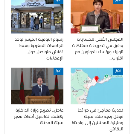
أخبار
أخبار
المجلس الأعلى للحسابات
رسوم التوقيت الميسر توحد
يدقق في تصريحات ممتلكات
الجامعات المغربية وسط
الوزراء ورؤساء الدواوين مع
نقاش متواصل حول
اقتراب…
الإعفاءات
أخبار
أخبار
تحديث مفاجئ في خرائط
عاجل.. تصريح وزارة الداخلية
غوغل يعيد ملف سبتة
يكشف تفاصيل أحداث معبر
ومليلية المحتلتين إلى واجهة
سبتة المحتلة
النقاش