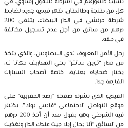
بسبب ظهورهم في أشرطة يتلقون رشاوي، في
كل من طنجة وطانطان، ظهر فيديو جديد لضابط
شرطة مرتشي في الدار البيضاء، يتلقى 200
درهم من سائق من أجل عدم تسجيل مخالفة
في حقه.
رجل الأمن المعروف لدى البيضاويين، والذي يتخذ
من مدار “توين سانتر” بحي المعاريف مكانا له،
يختار ضحاياه بعناية، خاصة أصحاب السيارات
الفارهة جدا.
الفيديو الذي نشرته صفحة “رصد المغربية” على
موقع التواصل الاجتماعي “فايس بوك”، يظهر
فيه الشرطي وهو يقول بعد أن أخذ 200 درهم
من السائق “أنا بحال إيلا جيت عندك الدار وتغذيت