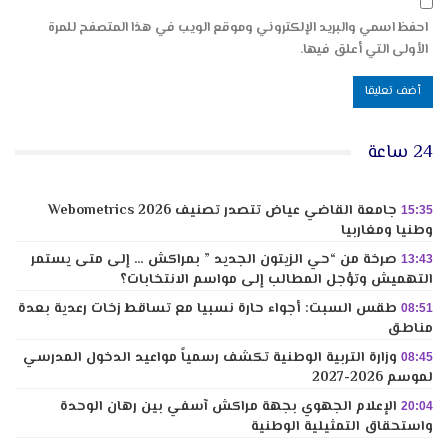
احفظ اسمي والبريد الإلكتروني وموقع الويب في هذا المتصفح للمرة
الأولى التي أعلق فيها.
24 ساعة
جامعة القاضي عياض تتصدر تصنيف Webometrics 2026
15:35
وطنيا ومغاربيا
صرخة من “حي الزيتون الجديد ” بمراكش … إلى متى يستمر
13:43
التهميش وتؤجل المطالب إلى مواسم الانتخابات؟
طقس السبت: أجواء حارة نسبيا مع تساقط زخات رعدية بعدة
08:51
مناطق
وزارة التربية الوطنية تكشف رسمياً مواعيد الدخول المدرسي
08:45
لموسم 2026-2027
الإعلام الجهوي بجهة مراكش آسفي بين رهان الوحدة
20:04
واستحقاق التمثيلية الوطنية