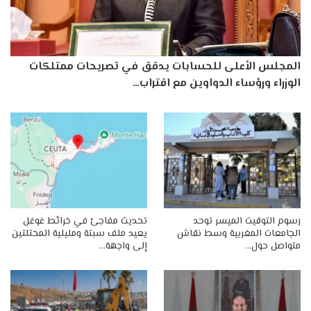
المجلس الأعلى للحسابات يدقق في تصريحات ممتلكات
الوزراء ورؤساء الدواوين مع اقتراب…
رسوم التوقيت الميسر توحد
تحديث مفاجئ في خرائط غوغل
الجامعات المغربية وسط نقاش
يعيد ملف سبتة ومليلية المحتلتين
متواصل حول…
إلى واجهة…