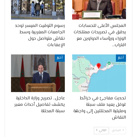
المجلس الأعلى للحسابات
رسوم التوقيت الميسر توحد
يدقق في تصريحات ممتلكات
الجامعات المغربية وسط
الوزراء ورؤساء الدواوين مع
نقاش متواصل حول
اقتراب…
الإعفاءات
أخبار
أخبار
تحديث مفاجئ في خرائط
عاجل.. تصريح وزارة الداخلية
غوغل يعيد ملف سبتة
يكشف تفاصيل أحداث معبر
ومليلية المحتلتين إلى واجهة
سبتة المحتلة
النقاش
السابق
التالي