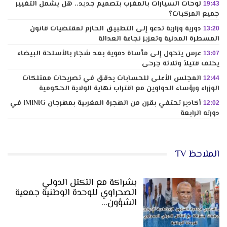
لوحات السيارات بالمغرب بتصميم جديد.. هل يشمل التغيير
19:43
جميع المركبات؟
دورية وزارية تدعو إلى التطبيق الحازم لمقتضيات قانون
13:20
المسطرة المدنية وتعزيز نجاعة العدالة
عرس يتحول إلى مأساة دموية بعد شجار بالأسلحة البيضاء
13:07
يخلف قتيلاً وثلاثة جرحى
المجلس الأعلى للحسابات يدقق في تصريحات ممتلكات
12:44
الوزراء ورؤساء الدواوين مع اقتراب نهاية الولاية الحكومية
أكادير تحتفي بقرن من الهجرة المغربية بمهرجان IMINIG في
12:02
دورته الرابعة
الملاحظ TV
بشراكة مع التكتل الدولي
الصحراوي للوحدة الوطنية جمعية
الشؤون…