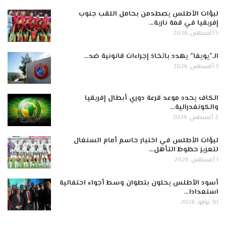
لبؤات الأطلس يصطدمن بحامل اللقب جنوب
إفريقيا في قمة نارية…
5 أغسطس, 2026
الـ”يويفا” يهدد باتخاذ إجراءات قانونية ضد…
3 أغسطس, 2026
الكاف يحدد موعد قرعة دوري أبطال إفريقيا
والكونفدرالية…
2 أغسطس, 2026
لبؤات الأطلس في اختبار حاسم أمام السنغال
لتعزيز حظوظ التأهل…
1 أغسطس, 2026
أسود الأطلس يحلون بتطوان وسط أجواء احتفالية
استعدادا…
30 يوليو, 2026