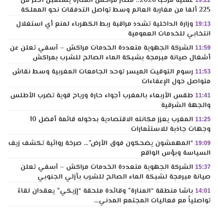
عملية مرحبا 2026.. مطار مراكش المنارة يستقبل أكثر من
225 ألفا من مغاربة العالم وسط تواصل التدفقات نحو المملكة
وزارة الداخلية تشدد مراقبة ربط الكهرباء لمنع أي استغلال
19:13
انتخابي للخدمات العمومية
الشركة الجهوية متعددة الخدمات مراكش – آسفي تعلن عن
11:59
أشغال صيانة مبرمجة بشبكة الماء الصالح للشرب بمراكش
رسوم التوقيت الميسر توحد الجامعات المغربية وسط نقاش
11:53
متواصل حول الإعفاءات
طقس الأربعاء بالمغرب أجواء حارة ورياح قوية تضرب الأطلس
11:41
والجهة الشرقية
المغرب يعزز مكانته الاقتصادية بدخوله قائمة أفضل 10
11:25
وجهات جاذبة للاستثمارات
“المهمشون يضحكون فوق الأرض”… صرخة روائية تكشف زيف
19:09
السياسة وبؤس الواقع
الشركة الجهوية متعددة الخدمات مراكش – آسفي تعلن
15:37
صيانة مبرمجة لشبكة الماء الصالح للشرب بأزلي الجنوبي
باشا منطقة “المنارة” وقائدة ملحقة “إزيكي” يعقدان لقاءً
14:01
تواصلياً مع فعاليات المجتمع المدني…