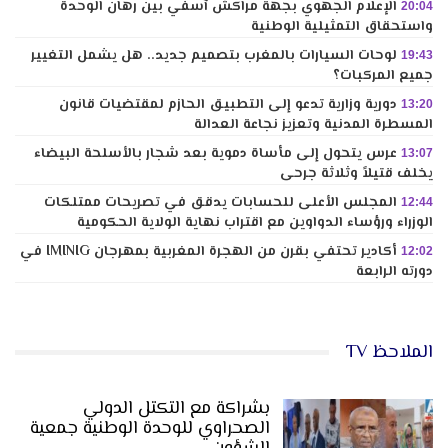
الإعلام الجهوي بجهة مراكش آسفي بين رهان الوحدة
20:04
واستحقاق التمثيلية الوطنية
لوحات السيارات بالمغرب بتصميم جديد.. هل يشمل التغيير
19:43
جميع المركبات؟
دورية وزارية تدعو إلى التطبيق الحازم لمقتضيات قانون
13:20
المسطرة المدنية وتعزيز نجاعة العدالة
عرس يتحول إلى مأساة دموية بعد شجار بالأسلحة البيضاء
13:07
يخلف قتيلاً وثلاثة جرحى
المجلس الأعلى للحسابات يدقق في تصريحات ممتلكات
12:44
الوزراء ورؤساء الدواوين مع اقتراب نهاية الولاية الحكومية
أكادير تحتفي بقرن من الهجرة المغربية بمهرجان IMINIG في
12:02
دورته الرابعة
الملاحظ TV
بشراكة مع التكتل الدولي
الصحراوي للوحدة الوطنية جمعية