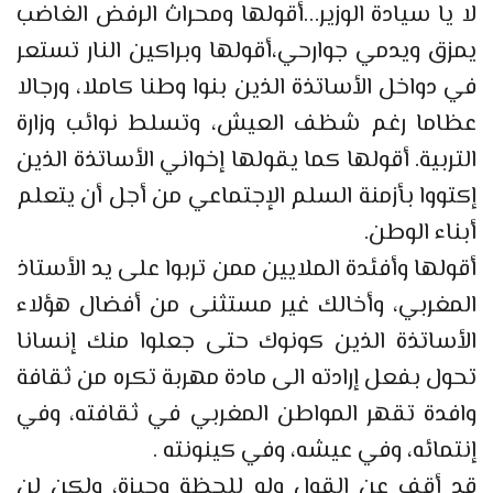
لا يا سيادة الوزير…أقولها ومحراث الرفض الغاضب
يمزق ويدمي جوارحي،أقولها وبراكين النار تستعر
في دواخل الأساتذة الذين بنوا وطنا كاملا، ورجالا
عظاما رغم شظف العيش، وتسلط نوائب وزارة
التربية. أقولها كما يقولها إخواني الأساتذة الذين
إكتووا بأزمنة السلم الإجتماعي من أجل أن يتعلم
أبناء الوطن.
أقولها وأفئدة الملايين ممن تربوا على يد الأستاذ
المغربي، وأخالك غير مستثنى من أفضال هؤلاء
الأساتذة الذين كونوك حتى جعلوا منك إنسانا
تحول بفعل إرادته الى مادة مهربة تكره من ثقافة
وافدة تقهر المواطن المغربي في ثقافته، وفي
إنتمائه، وفي عيشه، وفي كينونته .
قد أقف عن القول ولو للحظة وجيزة، ولكن لن