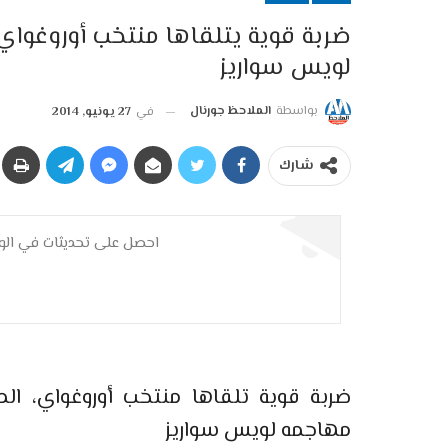
ضربة قوية يتلقاها منتخب أوروغواي 
لويس سواريز
بواسطة
الملاحظ جورنال
في
27 يونيو, 2014
شارك
احصل على تحديثات في الوق
ضربة قوية تلقاها منتخب أوروغواي، ال
مهاجمه لويس سواريز