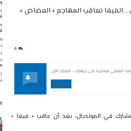
وس
.. الفيفا تعاقب المهاجم « العضاض »
41
ال
25
10 وجهات جاذبة ل
09
تك
0
37
تع
ال
ت الفعلي مباشرة على جهازك ، اشترك الآن.
01
يع
الاشتراك
ال
مشارك في المونديال، بعد أن عاقب « فيفا »