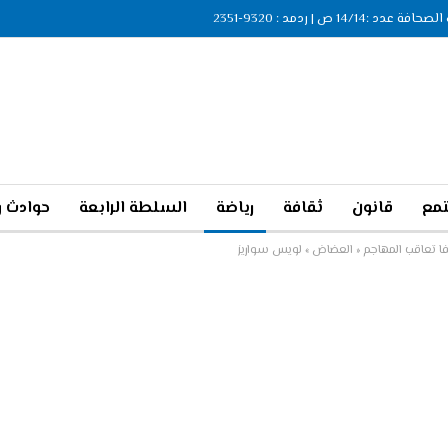
ة عدد :14/14 ص | ردمد : 9320-2351
مع
قانون
ثقافة
رياضة
السلطة الرابعة
حوادث و
يفا تعاقب المهاجم « العضاض » لويس سواريز