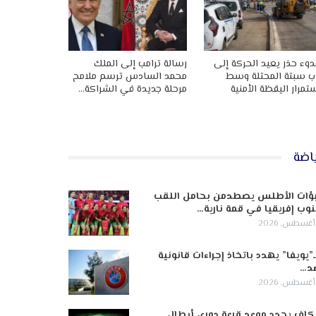
وء حذر يعيد الحركة إلى
رسالة ترامب إلى الملك
ب سبتة المحتلة وسط
محمد السادس ترسم ملامح
تمرار اليقظة الأمنية
مرحلة جديدة في الشراكة…
اضة
ؤات الأطلس يصطدمن بحامل اللقب
وب إفريقيا في قمة نارية…
ـ”يويفا” يهدد باتخاذ إجراءات قانونية
د…
كاف يحدد موعد قرعة دوري أبطال