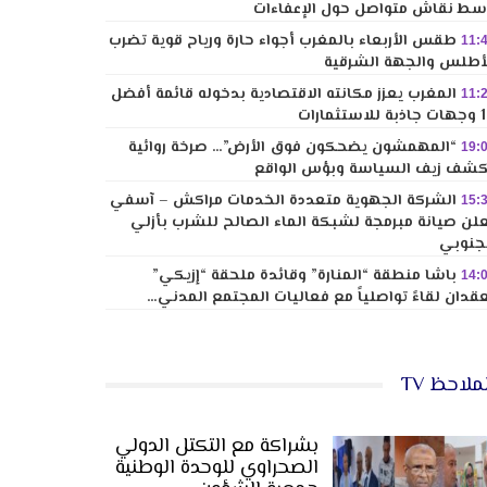
ط نقاش متواصل حول الإعفاءات
طقس الأربعاء بالمغرب أجواء حارة ورياح قوية تضرب
11:
أطلس والجهة الشرقية
المغرب يعزز مكانته الاقتصادية بدخوله قائمة أفضل
11:
لاستثمارات
“المهمشون يضحكون فوق الأرض”… صرخة روائية
19:
شف زيف السياسة وبؤس الواقع
الشركة الجهوية متعددة الخدمات مراكش – آسفي
15:
لن صيانة مبرمجة لشبكة الماء الصالح للشرب بأزلي
جنوبي
باشا منطقة “المنارة” وقائدة ملحقة “إزيكي”
14:
قدان لقاءً تواصلياً مع فعاليات المجتمع المدني…
ملاحظ TV
بشراكة مع التكتل الدولي
الصحراوي للوحدة الوطنية