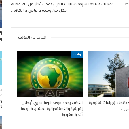
سط
تفكيك شبكة لسرقة سيارات الكراء نفذت أكثر من 20 عملية
بكل من وجدة و فاس و الكارة ..
رس
المزيد عن المؤلف
و
رياضة
تح
غو
وم
 باتخاذ إجراءات قانونية
الكاف يحدد موعد قرعة دوري أبطال
وا
على…
إفريقيا والكونفدرالية بمشاركة أربعة
أندية مغربية