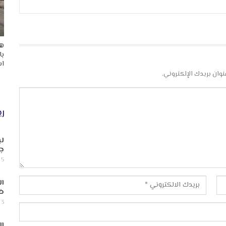
هد
با
اس
نوان بريدك الإلكتروني.
ري
لب
جن
5 أغسطس, 2026
ال
ض
3 أغسطس, 2026
ال