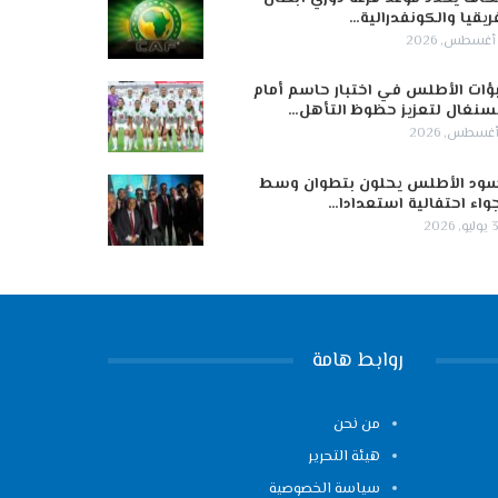
ريقيا والكونفدرالية…
ؤات الأطلس في اختبار حاسم أمام
سنغال لتعزيز حظوظ التأهل…
ود الأطلس يحلون بتطوان وسط
واء احتفالية استعدادا…
 2026
روابط هامة
من نحن
هيئة التحرير
سياسة الخصوصية