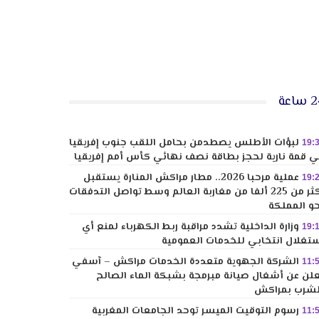
ساعة
لبؤات الأطلس يصطدمن بحامل اللقب جنوب إفريقيا
19:
 قمة نارية لحجز بطاقة نصف نهائي كأس أمم إفريقيا
عملية مرحبا 2026.. مطار مراكش المنارة يستقبل
19:
أكثر من 225 ألفا من مغاربة العالم وسط تواصل التدفقات
و المملكة
وزارة الداخلية تشدد مراقبة ربط الكهرباء لمنع أي
19:
تغلال انتخابي للخدمات العمومية
الشركة الجهوية متعددة الخدمات مراكش – آسفي
11:
لن عن أشغال صيانة مبرمجة بشبكة الماء الصالح
شرب بمراكش
رسوم التوقيت الميسر توحد الجامعات المغربية
11: