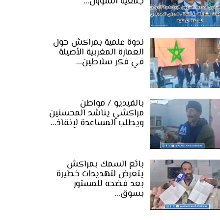
جمعية الشؤون…
ندوة علمية بمراكش حول
العمارة المغربية الأصيلة
في فكر سلاطين…
بالفيديو / مواطن
مراكشي يناشد المحسنين
ويطلب المساعدة لإنقاذ…
بائع السمك بمراكش
يتعرض لتهديدات خطيرة
بعد فضحه للمستور
بسوق…