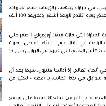
ي، في مباراة بينهما، بالإيقاف تسع مباريات،
فضلا عن منعه من ممارسة أي نشاط متعلق بكرة القدم لأربعة أشهر، وتغريمه 100 ألف
وحدثت الواقعة قبل عشر دقائق من نهاية المباراة التي فازت فيها أوروغواي 1-صفر على
الرابعة في ناتال يوم الثلاثاء الماضي، وعززت
حظوظ الأوروغواي في ما تبقى من منافسات كأس العالم، التي تجري في البرازيل حتى 13
 أنحاء العالم، إذ أدانها كثيرون، سيما بعد أن
له سوابق في هذا الجانب، بـ »عضه » لكثير من
العضة » في الترويج لسلعها، سيما على مواقع
ردت الصحافة الأوروغويانية على التنديد العالمي