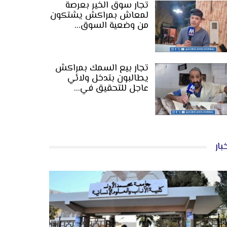
تجار سوق الخير بعرصة
لمعاش بمراكش يشتكون
من وضعية السوق…
تجار بيع السمك بمراكش
يطالبون بتدخل ولائي
عاجل للتحقيق في…
بار