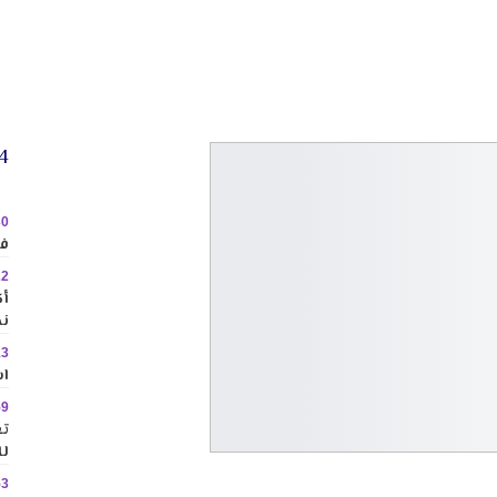
24 
30
في
22
نح
13
اس
59
تع
لل
53