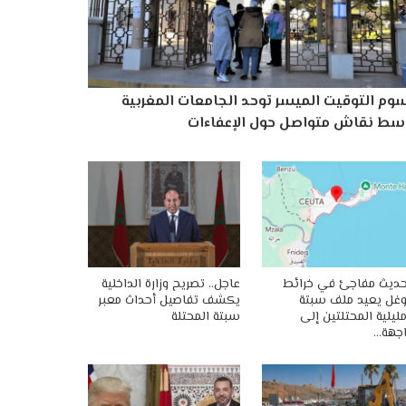
وم التوقيت الميسر توحد الجامعات المغربية
سط نقاش متواصل حول الإعفاءات
ديث مفاجئ في خرائط
عاجل.. تصريح وزارة الداخلية
غل يعيد ملف سبتة
يكشف تفاصيل أحداث معبر
ليلية المحتلتين إلى
سبتة المحتلة
جهة…