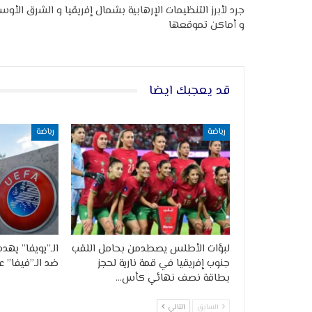
جرد لأبرز التنظيمات الإرهابية بشمال إفريقيا و الشرق الأو
و أماكن تموقعها
قد يعجبك ايضا
رياضة
رياضة
لبؤات الأطلس يصطدمن بحامل اللقب
الـ”يويفا” يهدد
جنوب إفريقيا في قمة نارية لحجز
ضد الـ”فيفا” 
بطاقة نصف نهائي كأس…
السابق
التالي