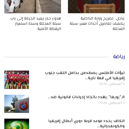
عاجل.. تصريح وزارة الداخلية
هدوء حذر يعيد الحركة إلى باب
يكشف تفاصيل أحداث معبر سبتة
سبتة المحتلة وسط استمرار
المحتلة
اليقظة الأمنية
رياضة
لبؤات الأطلس يصطدمن بحامل اللقب جنوب
إفريقيا في قمة نارية…
5 أغسطس, 2026
الـ”يويفا” يهدد باتخاذ إجراءات قانونية ضد…
3 أغسطس, 2026
الكاف يحدد موعد قرعة دوري أبطال إفريقيا
والكونفدرالية…