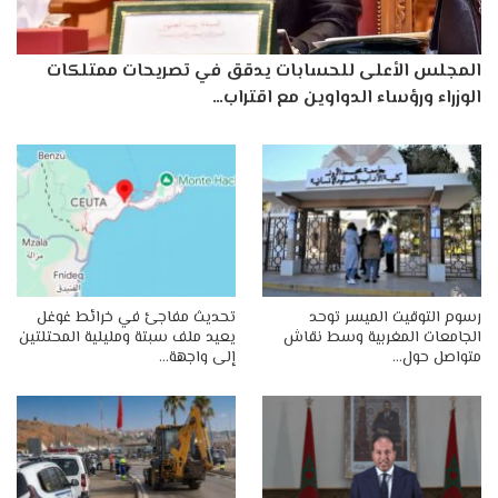
المجلس الأعلى للحسابات يدقق في تصريحات ممتلكات
الوزراء ورؤساء الدواوين مع اقتراب…
رسوم التوقيت الميسر توحد
تحديث مفاجئ في خرائط غوغل
الجامعات المغربية وسط نقاش
يعيد ملف سبتة ومليلية المحتلتين
متواصل حول…
إلى واجهة…