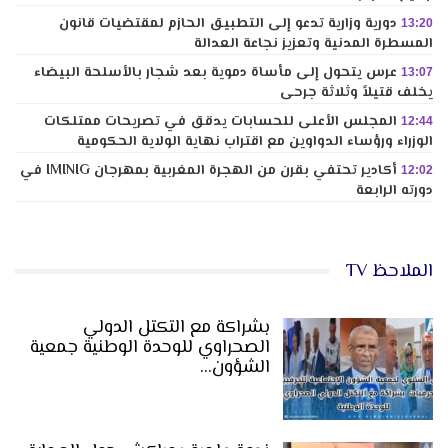
دورية وزارية تدعو إلى التطبيق الحازم لمقتضيات قانون
13:20
المسطرة المدنية وتعزيز نجاعة العدالة
عرس يتحول إلى مأساة دموية بعد شجار بالأسلحة البيضاء
13:07
يخلف قتيلاً وثلاثة جرحى
المجلس الأعلى للحسابات يدقق في تصريحات ممتلكات
12:44
الوزراء ورؤساء الدواوين مع اقتراب نهاية الولاية الحكومية
أكادير تحتفي بقرن من الهجرة المغربية بمهرجان IMINIG في
12:02
دورته الرابعة
الملاحظ TV
بشراكة مع التكتل الدولي
الصحراوي للوحدة الوطنية جمعية
الشؤون…