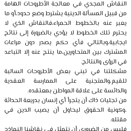
النقاش المجدي في معالجة الأطروحات الهامة
من قبيل المسألة الدينية يشترط وضع حدود،أو ما
يعبر عنه بالخطوط الحمراء،فالنقاش الذي لا
يحترم تلك الخطوط لا يؤدي بالضرورة إلى نتائج
ايجابية،وبالتالي فأي حكم يصدر دون مراعات
المشترك بين المتحاورين،ما ينتج عنه إلا التباعد
في الرؤى والنتائج.
مشكلتنا في تبني بعض الأطروحات السالبة
للقيم،والمتجنية على الممارسة العقدية
والدائسة على علاقة المواطن بمعتقده.
من تجليات ذاك أن يتجرأ أي إنسان بدريعة الحداثة
،وكونية الحقوق ليحاول أن يصيب الدين في
مقتله.
فليس من الضروري أن نتمثل في نقاشنا النماذج