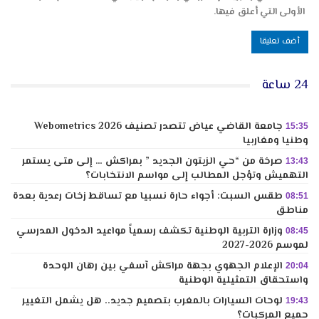
الأولى التي أعلق فيها.
24 ساعة
جامعة القاضي عياض تتصدر تصنيف Webometrics 2026
15:35
وطنيا ومغاربيا
صرخة من “حي الزيتون الجديد ” بمراكش … إلى متى يستمر
13:43
التهميش وتؤجل المطالب إلى مواسم الانتخابات؟
طقس السبت: أجواء حارة نسبيا مع تساقط زخات رعدية بعدة
08:51
مناطق
وزارة التربية الوطنية تكشف رسمياً مواعيد الدخول المدرسي
08:45
لموسم 2026-2027
الإعلام الجهوي بجهة مراكش آسفي بين رهان الوحدة
20:04
واستحقاق التمثيلية الوطنية
لوحات السيارات بالمغرب بتصميم جديد.. هل يشمل التغيير
19:43
جميع المركبات؟