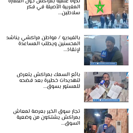
ندوة علمية بمراكش حول العمارة
المغربية الأصيلة في فكر
سلاطين…
بالفيديو / مواطن مراكشي يناشد
المحسنين ويطلب المساعدة
لإنقاذ…
بائع السمك بمراكش يتعرض
لتهديدات خطيرة بعد فضحه
للمستور بسوق…
تجار سوق الخير بعرصة لمعاش
بمراكش يشتكون من وضعية
السوق…