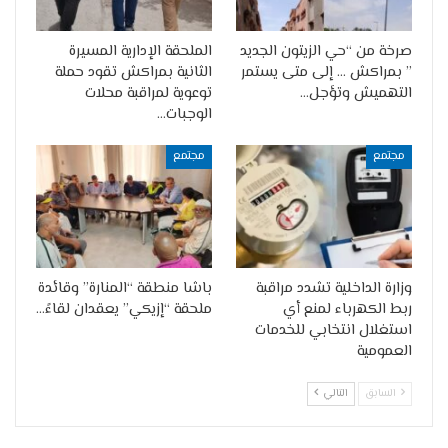
صرخة من “حي الزيتون الجديد
الملحقة الإدارية المسيرة
” بمراكش … إلى متى يستمر
الثانية بمراكش تقود حملة
التهميش وتؤجل…
توعوية لمراقبة محلات
الوجبات…
مجتمع
مجتمع
وزارة الداخلية تشدد مراقبة
باشا منطقة “المنارة” وقائدة
ربط الكهرباء لمنع أي
ملحقة “إزيكي” يعقدان لقاءً…
استغلال انتخابي للخدمات
العمومية
السابق
التالي