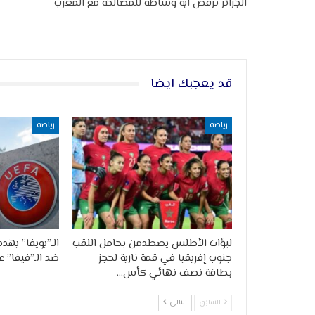
الجزائر ترفض أية وساطة للمصالحة مع المغرب
قد يعجبك ايضا
رياضة
رياضة
لبؤات الأطلس يصطدمن بحامل اللقب
الـ”يويفا” يهدد
جنوب إفريقيا في قمة نارية لحجز
ضد الـ”فيفا” 
بطاقة نصف نهائي كأس…
السابق
التالي