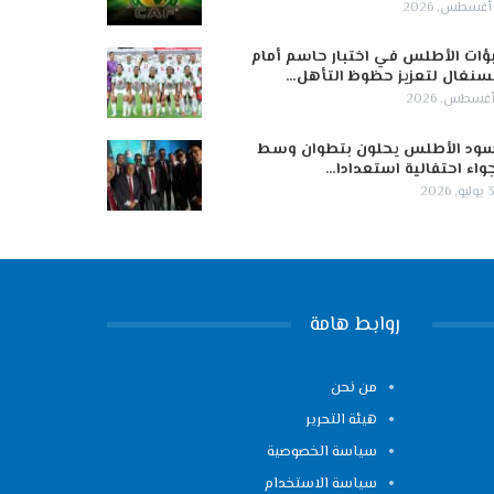
ؤات الأطلس في اختبار حاسم أمام
سنغال لتعزيز حظوظ التأهل…
ود الأطلس يحلون بتطوان وسط
واء احتفالية استعدادا…
 2026
روابط هامة
من نحن
هيئة التحرير
سياسة الخصوصية
سياسة الاستخدام