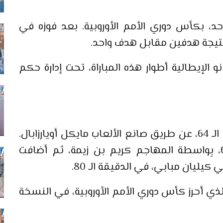
، بكأس دوري الأمم الأوروبية. بعد فوزه في
ِنتيجة هدفين مقابل هدف واحد.
الإيطالية أطوار هذه المباراة، تحت إدارة حكم
وبادرت إسبانيا إلى التسجيل في الدقيقة الـ 64، عن طريق صانع الألعاب مايكل أويارزابال.
وعادلت فرنسا الكفّة في الدقيقة الـ 66، بِواسطة المهاجم كريم بن زيمة، ثم أضافت
يليان مبابي، في الدقيقة الـ 80.
ذي أحرز كأس دوري الأمم الأوروبية، في النسخة