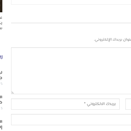
عا
يك
سب
نوان بريدك الإلكتروني.
ري
لب
جن
5 أغسطس, 2026
ال
ض
3 أغسطس, 2026
ال
إف