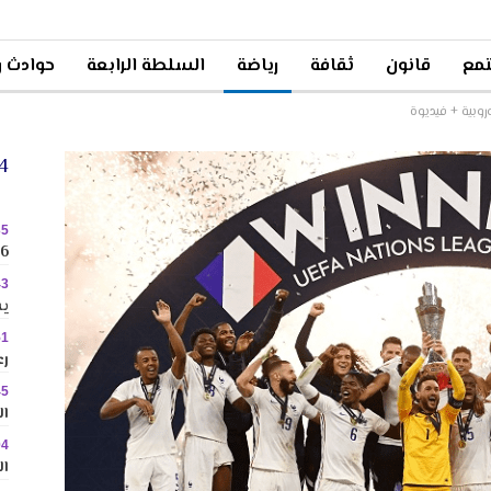
مع
قانون
ثقافة
رياضة
السلطة الرابعة
حوادث و
روبية + فيديوة
24 
35
2026 
43
يس
51
رع
45
ال
04
ال