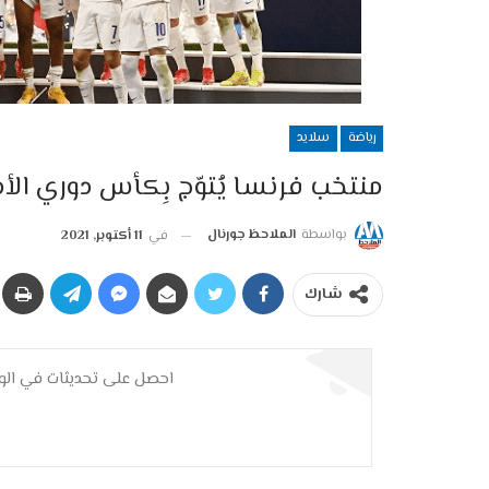
رياضة
سلايد
منتخب فرنسا يُتوّج بِكأس دوري الأم
بواسطة
الملاحظ جورنال
في
11 أكتوبر, 2021
شارك
احصل على تحديثات في الوق