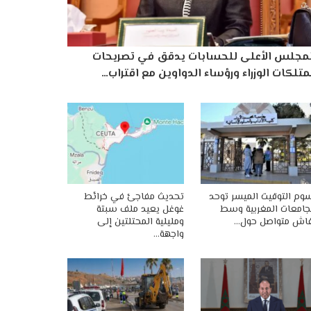
لمجلس الأعلى للحسابات يدقق في تصريحات
تلكات الوزراء ورؤساء الدواوين مع اقتراب…
وم التوقيت الميسر توحد
تحديث مفاجئ في خرائط
جامعات المغربية وسط
غوغل يعيد ملف سبتة
اش متواصل حول…
ومليلية المحتلتين إلى
واجهة…