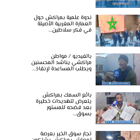
ندوة علمية بمراكش حول
العمارة المغربية الأصيلة
في فكر سلاطين…
بالفيديو / مواطن
مراكشي يناشد المحسنين
ويطلب المساعدة لإنقاذ…
بائع السمك بمراكش
يتعرض لتهديدات خطيرة
بعد فضحه للمستور
بسوق…
تجار سوق الخير بعرصة