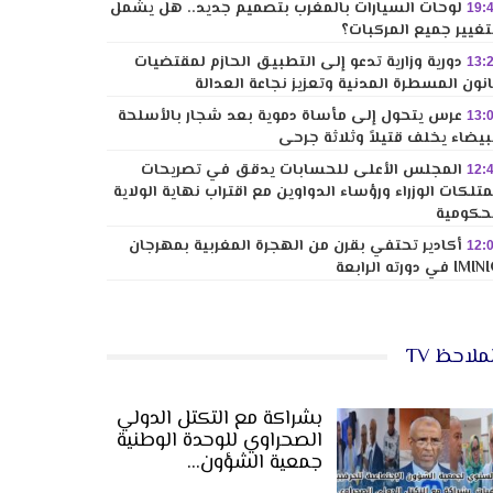
لوحات السيارات بالمغرب بتصميم جديد.. هل يشمل
19:
تغيير جميع المركبات؟
دورية وزارية تدعو إلى التطبيق الحازم لمقتضيات
13:
نون المسطرة المدنية وتعزيز نجاعة العدالة
عرس يتحول إلى مأساة دموية بعد شجار بالأسلحة
13:
بيضاء يخلف قتيلاً وثلاثة جرحى
المجلس الأعلى للحسابات يدقق في تصريحات
12:
تلكات الوزراء ورؤساء الدواوين مع اقتراب نهاية الولاية
حكومية
أكادير تحتفي بقرن من الهجرة المغربية بمهرجان
12:
I في دورته الرابعة
ملاحظ TV
بشراكة مع التكتل الدولي
الصحراوي للوحدة الوطنية
جمعية الشؤون…