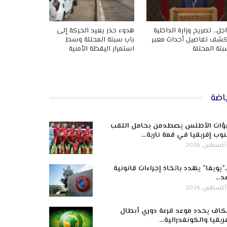
جل.. تصريح وزارة الداخلية
هدوء حذر يعيد الحركة إلى
شف تفاصيل أحداث معبر
باب سبتة المحتلة وسط
تة المحتلة
استمرار اليقظة الأمنية
اضة
ؤات الأطلس يصطدمن بحامل اللقب
وب إفريقيا في قمة نارية…
ـ”يويفا” يهدد باتخاذ إجراءات قانونية
د…
كاف يحدد موعد قرعة دوري أبطال
ريقيا والكونفدرالية…