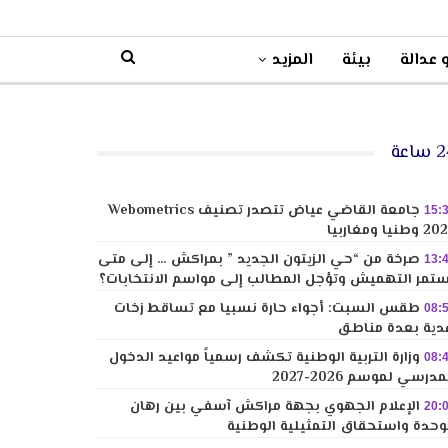
 عدالة
بيئة
المزيد
ساعة
جامعة القاضي عياض تتصدر تصنيف Webometrics
15:
وطنيا ومغاربيا
صرخة من “حي الزيتون الجديد ” بمراكش … إلى متى
13:
تمر التهميش وتؤجل المطالب إلى مواسم الانتخابات؟
طقس السبت: أجواء حارة نسبيا مع تساقط زخات
08:
دية بعدة مناطق
وزارة التربية الوطنية تكشف رسمياً مواعيد الدخول
08:
مدرسي لموسم 2026-2027
الإعلام الجهوي بجهة مراكش آسفي بين رهان
20:
وحدة واستحقاق التمثيلية الوطنية