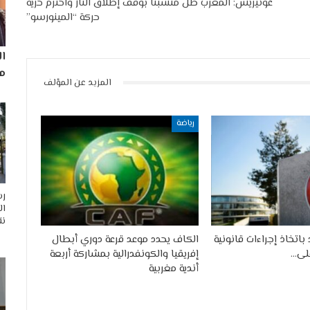
غوتيريش: المغرب ظل متشبثا بوقف إطلاق النار واحترم حرية
حركة “المينورسو”
ا
مم
المزيد عن المؤلف
رياضة
رس
ال
نق
 باتخاذ إجراءات قانونية
الكاف يحدد موعد قرعة دوري أبطال
على…
إفريقيا والكونفدرالية بمشاركة أربعة
أندية مغربية