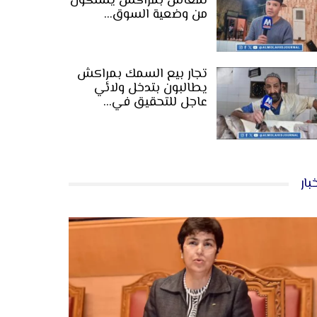
لمعاش بمراكش يشتكون
من وضعية السوق…
تجار بيع السمك بمراكش
يطالبون بتدخل ولائي
عاجل للتحقيق في…
بار