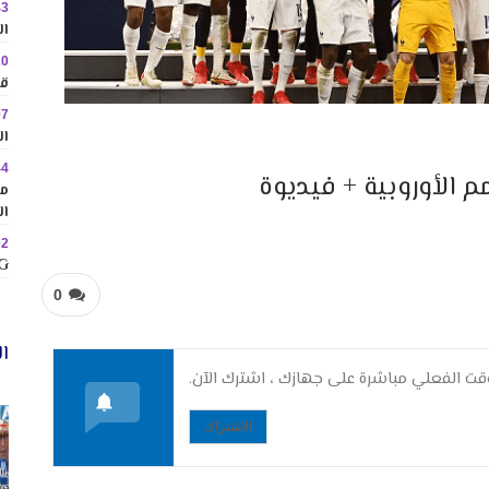
43
ال
20
قا
07
ال
44
م الأوروبية + فيديوة
مم
ال
02
MINIG
0
ال
ت الفعلي مباشرة على جهازك ، اشترك الآن.
الاشتراك